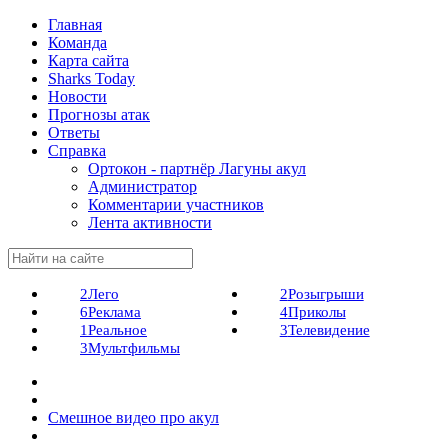
Главная
Команда
Карта сайта
Sharks Today
Новости
Прогнозы атак
Ответы
Справка
Ортокон - партнёр Лагуны акул
Администратор
Комментарии участников
Лента активности
2
Лего
2
Розыгрыши
6
Реклама
4
Приколы
1
Реальное
3
Телевидение
3
Мультфильмы
Смешное видео про акул