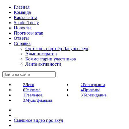
Главная
Команда
Карта сайта
Sharks Today
Новости
Прогнозы атак
Ответы
Справка
Ортокон - партнёр Лагуны акул
Администратор
Комментарии участников
Лента активности
2
Лего
2
Розыгрыши
6
Реклама
4
Приколы
1
Реальное
3
Телевидение
3
Мультфильмы
Смешное видео про акул