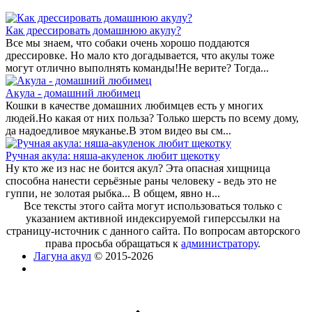
Как дрессировать домашнюю акулу?
Все мы знаем, что собаки очень хорошо поддаются
дрессировке. Но мало кто догадывается, что акулы тоже
могут отлично выполнять команды!Не верите? Тогда...
Акула - домашний любимец
Кошки в качестве домашних любимцев есть у многих
людей.Но какая от них польза? Только шерсть по всему дому,
да надоедливое мяуканье.В этом видео вы см...
Ручная акула: няша-акуленок любит щекотку
Ну кто же из нас не боится акул? Эта опасная хищница
способна нанести серьёзные раны человеку - ведь это не
гуппи, не золотая рыбка... В общем, явно н...
Все тексты этого сайта могут использоваться только с
указанием активной индексируемой гиперссылки на
страницу-источник с данного сайта. По вопросам авторского
права просьба обращаться к
администратору
.
Лагуна акул
© 2015-2026