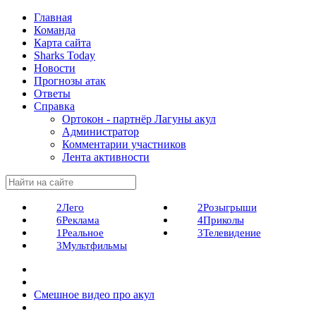
Главная
Команда
Карта сайта
Sharks Today
Новости
Прогнозы атак
Ответы
Справка
Ортокон - партнёр Лагуны акул
Администратор
Комментарии участников
Лента активности
2
Лего
2
Розыгрыши
6
Реклама
4
Приколы
1
Реальное
3
Телевидение
3
Мультфильмы
Смешное видео про акул