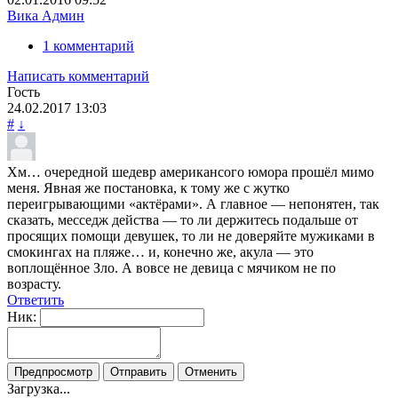
Вика Админ
1 комментарий
Написать комментарий
Гость
24.02.2017
13:03
#
↓
Хм… очередной шедевр американсого юмора прошёл мимо
меня. Явная же постановка, к тому же с жутко
переигрывающими «актёрами». А главное — непонятен, так
сказать, месседж действа — то ли держитесь подальше от
просящих помощи девушек, то ли не доверяйте мужиками в
смокингах на пляже… и, конечно же, акула — это
воплощённое Зло. А вовсе не девица с мячиком не по
возрасту.
Ответить
Ник:
Загрузка...