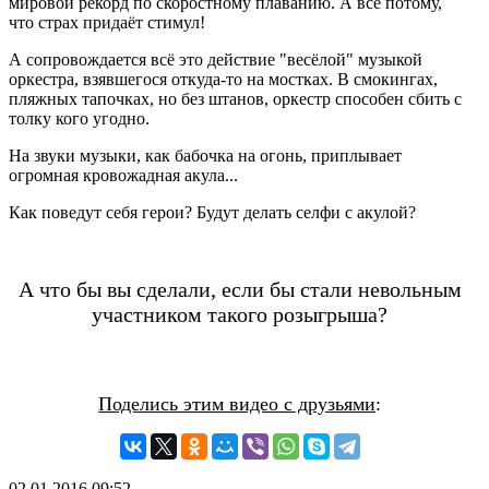
мировой рекорд по скоростному плаванию. А всё потому,
что страх придаёт стимул!
А сопровождается всё это действие "весёлой" музыкой
оркестра, взявшегося откуда-то на мостках. В смокингах,
пляжных тапочках, но без штанов, оркестр способен сбить с
толку кого угодно.
На звуки музыки, как бабочка на огонь, приплывает
огромная кровожадная акула...
Как поведут себя герои? Будут делать селфи с акулой?
А что бы вы сделали, если бы стали невольным
участником такого розыгрыша?
Поделись этим видео с друзьями
:
02.01.2016
09:52