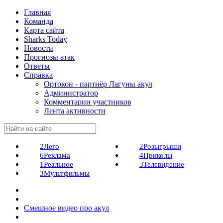
Главная
Команда
Карта сайта
Sharks Today
Новости
Прогнозы атак
Ответы
Справка
Ортокон - партнёр Лагуны акул
Администратор
Комментарии участников
Лента активности
2
Лего
2
Розыгрыши
6
Реклама
4
Приколы
1
Реальное
3
Телевидение
3
Мультфильмы
Смешное видео про акул