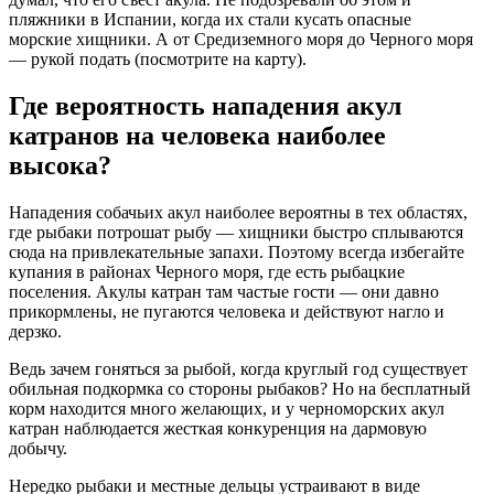
пляжники в Испании, когда их стали кусать опасные
морские хищники. А от Средиземного моря до Черного моря
— рукой подать (посмотрите на карту).
Где вероятность нападения акул
катранов на человека наиболее
высока?
Нападения собачьих акул наиболее вероятны в тех областях,
где рыбаки потрошат рыбу — хищники быстро сплываются
сюда на привлекательные запахи. Поэтому всегда избегайте
купания в районах Черного моря, где есть рыбацкие
поселения. Акулы катран там частые гости — они давно
прикормлены, не пугаются человека и действуют нагло и
дерзко.
Ведь зачем гоняться за рыбой, когда круглый год существует
обильная подкормка со стороны рыбаков? Но на бесплатный
корм находится много желающих, и у черноморских акул
катран наблюдается жесткая конкуренция на дармовую
добычу.
Нередко рыбаки и местные дельцы устраивают в виде