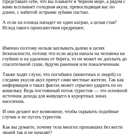
Представьте себе, что вы плаваете в Черном море, а рядом с
вами всплывает голодная акула, превосходящая вас по
длине, с набитой острыми зубами пастью.
А если на пловца нападет не один катран, а целая стая?
Исход такого происшествия предрешен.
Именно поэтому нельзя заплывать далеко в целях
безопасности, потому что если акула напала на человека на
глубине и на удалении от берега, то он может не доплыть до
спасительной суши, будучи раненым или покалеченным.
Также ходят слухи, что погибших (животных и людей) со
следами укусов акул прячут сами местные жители. Так как
информация о таких фактах может серьезно ударить по их
кошельку. Ведь постоянный поток туристов — это основной
источник дохода для живущего в курортных зонах
населения.
И они делают все возможное, чтобы скрывать подобные
случаи и не пугать туристов.
Как вы думаете, почему тела многих пропавших без вести
людей так и не находят?