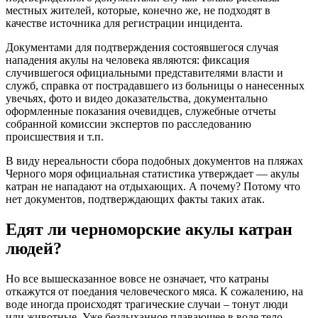
местных жителей, которые, конечно же, не подходят в
качестве источника для регистрации инцидента.
Документами для подтверждения состоявшегося случая
нападения акулы на человека являются: фиксация
случившегося официальными представителями власти и
служб, справка от пострадавшего из больницы о нанесенных
увечьях, фото и видео доказательства, документально
оформленные показания очевидцев, служебные отчеты
собранной комиссии экспертов по расследованию
происшествия и т.п.
В виду нереальности сбора подобных документов на пляжах
Черного моря официальная статистика утверждает — акулы
катран не нападают на отдыхающих. А почему? Потому что
нет документов, подтверждающих факты таких атак.
Едят ли черноморские акулы катран
людей?
Но все вышесказанное вовсе не означает, что катраны
откажутся от поедания человеческого мяса. К сожалению, на
воде иногда происходят трагические случаи – тонут люди
или животные. Уже бездыханное плавающее в воде тело