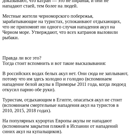
доказывают, что катран — это не пиранья, и они не
нападают стаей, тем более на людей.
Местные жители черноморского побережья,
зарабатывающие на туристах, успокаивают отдыхающих,
что не припомнят ни одного случая нападения акул на
Черном море. Утверждают, что всех катранов выловили
рыбаки.
Правда ли все это?
Тогда стоит вспомнить и вот такие высказывания:
В российских водах белых акул нет. Они сюда не заплывают,
потому что им здесь холодно и голодно (вспоминаем
нападение белой акулы в Приморье 2011 года, когда людоед
откусил парню обе руки).
Туристам, отдыхающим в Египте, опасаться акул не стоит
(вспоминаем смертельные нападения акул на туристов в
2010, 2015, 2018 годах).
На популярных курортах Европы акулы не нападают
(вспоминаем закрытия пляжей в Испании от нападений
синих акул на купальщиков).