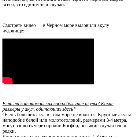
всего, это единичный случай.
Смотреть видео — в Черном море выловили акулу-
чудовище:
Есть ли в черноморских водах большие акулы? Какие
размеры у акул, обитающих здесь?
Очень больших акул в этом море не водится. Крупные акулы
наподобие белой или молотоголовой, размерами 3-4 метра,
могут заплыть через пролив Босфор, но такие случаи очень
редки.
Длина катрана в среднем может достигать 1,8 метра, а