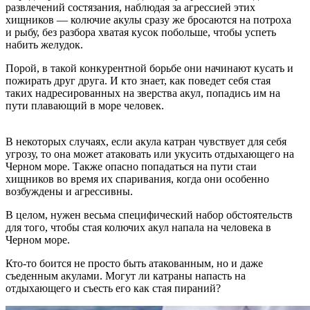
развлечений состязания, наблюдая за агрессией этих
хищников — колючие акулы сразу же бросаются на потроха
и рыбу, без разбора хватая кусок побольше, чтобы успеть
набить желудок.
Порой, в такой конкурентной борьбе они начинают кусать и
пожирать друг друга. И кто знает, как поведет себя стая
таких надресированных на зверства акул, попадись им на
пути плавающий в море человек.
В некоторых случаях, если акула катран чувствует для себя
угрозу, то она может атаковать или укусить отдыхающего на
Черном море. Также опасно попадаться на пути стаи
хищников во время их спаривания, когда они особенно
возбуждены и агрессивны.
В целом, нужен весьма специфический набор обстоятельств
для того, чтобы стая колючих акул напала на человека в
Черном море.
Кто-то боится не просто быть атакованным, но и даже
съеденным акулами. Могут ли катраны напасть на
отдыхающего и съесть его как стая пираний?