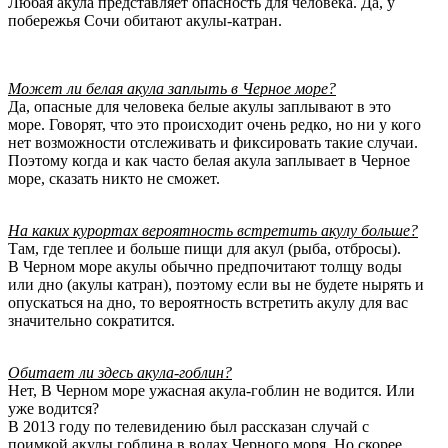
Любая акула представляет опасность для человека. Да, у
побережья Сочи обитают акулы-катран.
Может ли белая акула заплыть в Черное море?
Да, опасные для человека белые акулы заплывают в это
море. Говорят, что это происходит очень редко, но ни у кого
нет возможности отслеживать и фиксировать такие случаи.
Поэтому когда и как часто белая акула заплывает в Черное
море, сказать никто не сможет.
На каких курортах вероятность встретить акулу больше?
Там, где теплее и больше пищи для акул (рыба, отбросы).
В Черном море акулы обычно предпочитают толщу воды
или дно (акулы катран), поэтому если вы не будете нырять и
опускаться на дно, то вероятность встретить акулу для вас
значительно сократится.
Обитает ли здесь акула-гоблин?
Нет, В Черном море ужасная акула-гоблин не водится. Или
уже водится?
В 2013 году по телевидению был рассказан случай с
поимкой акулы гоблина в водах Черного моря. Но скорее