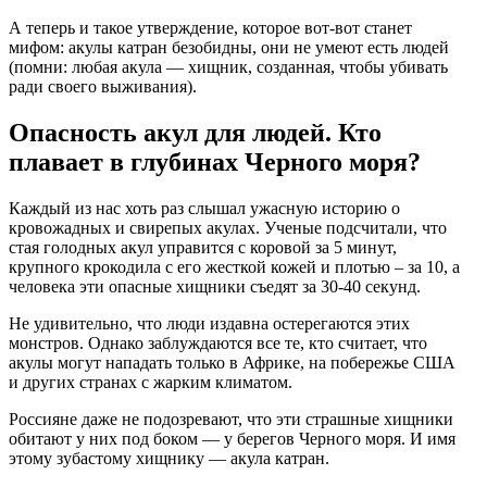
А теперь и такое утверждение, которое вот-вот станет
мифом: акулы катран безобидны, они не умеют есть людей
(помни: любая акула — хищник, созданная, чтобы убивать
ради своего выживания).
Опасность акул для людей. Кто
плавает в глубинах Черного моря?
Каждый из нас хоть раз слышал ужасную историю о
кровожадных и свирепых акулах. Ученые подсчитали, что
стая голодных акул управится с коровой за 5 минут,
крупного крокодила с его жесткой кожей и плотью – за 10, а
человека эти опасные хищники съедят за 30-40 секунд.
Не удивительно, что люди издавна остерегаются этих
монстров. Однако заблуждаются все те, кто считает, что
акулы могут нападать только в Африке, на побережье США
и других странах с жарким климатом.
Россияне даже не подозревают, что эти страшные хищники
обитают у них под боком — у берегов Черного моря. И имя
этому зубастому хищнику — акула катран.