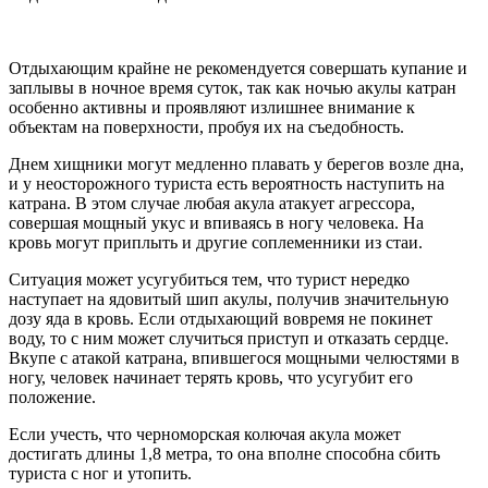
Отдыхающим крайне не рекомендуется совершать купание и
заплывы в ночное время суток, так как ночью акулы катран
особенно активны и проявляют излишнее внимание к
объектам на поверхности, пробуя их на съедобность.
Днем хищники могут медленно плавать у берегов возле дна,
и у неосторожного туриста есть вероятность наступить на
катрана. В этом случае любая акула атакует агрессора,
совершая мощный укус и впиваясь в ногу человека. На
кровь могут приплыть и другие соплеменники из стаи.
Ситуация может усугубиться тем, что турист нередко
наступает на ядовитый шип акулы, получив значительную
дозу яда в кровь. Если отдыхающий вовремя не покинет
воду, то с ним может случиться приступ и отказать сердце.
Вкупе с атакой катрана, впившегося мощными челюстями в
ногу, человек начинает терять кровь, что усугубит его
положение.
Если учесть, что черноморская колючая акула может
достигать длины 1,8 метра, то она вполне способна сбить
туриста с ног и утопить.