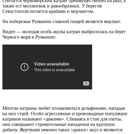
Охотится черноморский катран преимущественно на рыб, а
также ест моллюсков и ракообразных. У берегов
Севастополя питается крабами и мерлангом.
На побережье Румынии главной пищей является мерланг.
Видео — молодая особь акулы катран выбросилась на берег
Черного моря в Румынии:
Многие катраны любят полакомиться дельфинами, нападая
на них стаей. Особо агрессивные и кровожадные популяции
катранов называют «дикими». Сбиваясь в стаи для охоты,
они совершают стремительные нападения на крупную
добычу. Жертвами именно таких «диких» акул и являются