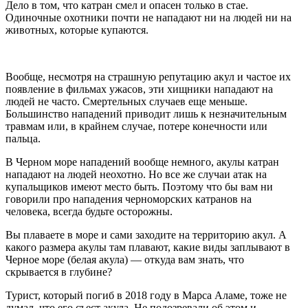
Дело в том, что катран смел и опасен только в стае.
Одиночные охотники почти не нападают ни на людей ни на
животных, которые купаются.
Вообще, несмотря на страшную репутацию акул и частое их
появление в фильмах ужасов, эти хищники нападают на
людей не часто. Смертельных случаев еще меньше.
Большинство нападений приводит лишь к незначительным
травмам или, в крайнем случае, потере конечности или
пальца.
В Черном море нападений вообще немного, акулы катран
нападают на людей неохотно. Но все же случаи атак на
купальщиков имеют место быть. Поэтому что бы вам ни
говорили про нападения черноморских катранов на
человека, всегда будьте осторожны.
Вы плаваете в море и сами заходите на территорию акул. А
какого размера акулы там плавают, какие виды заплывают в
Черное море (белая акула) — откуда вам знать, что
скрывается в глубине?
Турист, который погиб в 2018 году в Марса Аламе, тоже не
думал, что его съест акула. Не подозревали об этом и