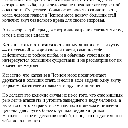
осторожная рыба, и для человека не представляет серъезной
опасности. Существует большое количество свидетельств,
когда человек плавал в Черном море вокруг больших стай
колючих акул без всякого вреда для своего здоровья.
А некоторые дайверы даже кормили катранов свежим мясом,
и те на них не нападали.
Катраны хоть и относятся к страшным хищникам — акулам
— с неуемной жаждой свежей плоти, сами по себе
действительно робкие рыбы, и в обычных условиях не
интересуются большими существами и не рассматривают их
в качестве жертвы.
Известно, что катраны в Черном море предпочитают
держаться в больших стаях, и если в воде видели одну акулу,
то рядом обязательно плавают и другие хищницы.
Но делают это колючие акулы не из-за того, что стае хищных
рыб легче атаковать и утопить зашедшего в воду человека, а
из-за того, что катраны и сами являются звеном в пищевой
цепочке для других более крупных видов хищников.
Находясь в стае из десятков особей, шанс, что съедят именно
тебя, довольно низок.