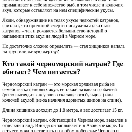
приманивает к себе множество рыб, в том числе и колючих
акул, которые оставляют на нем специфические укусы.
Люди, обнаружившие на телах укусы челюстей катранов,
считают, что причиной смерти послужила атака стаи
катранов – так и рождается большинство историй о
нападении этих акул на людей в Черном море.
Но достаточно сложно определить — стая хищников напала
на труп или живую жертву?
Кто такой черноморский катран? Где
обитает? Чем питается?
Черноморский катран — это морская хрящевая рыба из
семейства катрановых акул, ее также называют собачьей
(рыло выглядит как у злого скалящегося бульдога) или
колючей акулой (из-за наличия ядовитых шипов на спине).
Длина хищника доходит до 1,8 метра, а вес достигает 15 кг.
Черноморский катран, обитающий в Черном море, выделен в
отдельный вид. Иногда он заплывает и в Азовское море. То
есть его можно встретить на любом побережье Черного и