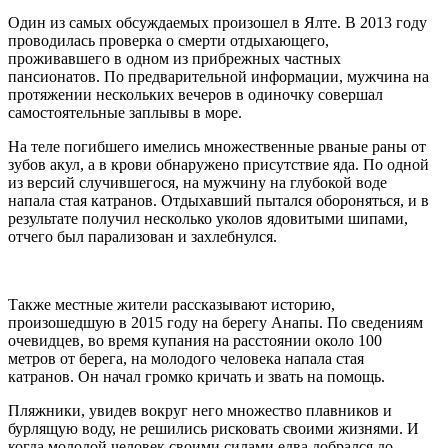
Один из самых обсуждаемых произошел в Ялте. В 2013 году
проводилась проверка о смерти отдыхающего,
проживавшего в одном из прибрежных частных
пансионатов. По предварительной информации, мужчина на
протяжении нескольких вечеров в одиночку совершал
самостоятельные заплывы в море.
На теле погибшего имелись множественные рваные раны от
зубов акул, а в крови обнаружено присутствие яда. По одной
из версий случившегося, на мужчину на глубокой воде
напала стая катранов. Отдыхавший пытался обороняться, и в
результате получил несколько уколов ядовитыми шипами,
отчего был парализован и захлебнулся.
Также местные жители рассказывают историю,
произошедшую в 2015 году на берегу Анапы. По сведениям
очевидцев, во время купания на расстоянии около 100
метров от берега, на молодого человека напала стая
катранов. Он начал громко кричать и звать на помощь.
Пляжники, увидев вокруг него множество плавников и
бурлящую воду, не решились рисковать своими жизнями. И
когда молодой человек своими силами едва добрался до