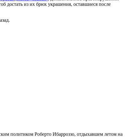
тоб достать из их брюх украшения, оставшиеся после
азад.
льским политиком Роберто Ибарроззо, отдыхавшем летом на