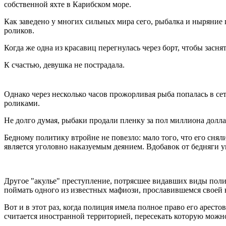
собственной яхте в Карибском море.
Как заведено у многих сильных мира сего, рыбалка и ныряни
роликов.
Когда же одна из красавиц перегнулась через борт, чтобы зас
К счастью, девушка не пострадала.
Однако через несколько часов прожорливая рыба попалась в с
роликами.
Не долго думая, рыбаки продали пленку за пол миллиона долла
Бедному политику втройне не повезло: мало того, что его снял
является уголовно наказуемым деянием. Вдобавок от бедняги уш
Другое "акулье" преступление, потрясшее видавших виды пол
поймать одного из известных мафиози, прославившемся своей 
Вот и в этот раз, когда полиция имела полное право его арест
считается иностранной территорией, пересекать которую можно