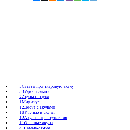
5
Статьи про тигровую акулу
33
Удивительное
7
Акулы и наука
1
Мир акул
12
Досуг с акулами
18
Ученые и акулы
12
Акулы и преступления
11
Опасные акулы
41
Самые-самые