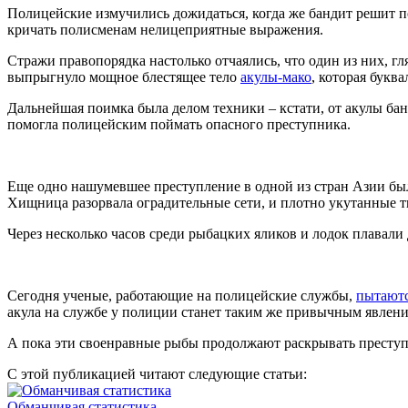
Полицейские измучились дожидаться, когда же бандит решит пок
кричать полисменам нелицеприятные выражения.
Стражи правопорядка настолько отчаялись, что один из них, г
выпрыгнуло мощное блестящее тело
акулы-мако
, которая букв
Дальнейшая поимка была делом техники – кстати, от акулы бан
помогла полицейским поймать опасного преступника.
Еще одно нашумевшее преступление в одной из стран Азии бы
Хищница разорвала оградительные сети, и плотно укутанные 
Через несколько часов среди рыбацких яликов и лодок плавали
Сегодня ученые, работающие на полицейские службы,
пытаютс
акула на службе у полиции станет таким же привычным явлени
А пока эти своенравные рыбы продолжают раскрывать преступлен
С этой публикацией читают следующие статьи:
Обманчивая статистика