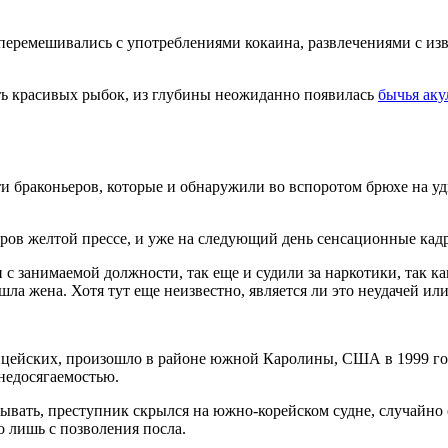
е перемешивались с употреблениями кокаина, развлечениями с 
нять красивых рыбок, из глубины неожиданно появилась
бычья аку
ети браконьеров, которые и обнаружили во вспоротом брюхе на
ров желтой прессе, и уже на следующий день сенсационные кадр
и с занимаемой должности, так еще и судили за наркотики, так 
ла жена. Хотя тут еще неизвестно, является ли это неудачей или
ицейских, произошло в районе южной Каролины, США в 1999 год
недосягаемостью.
овывать, преступник скрылся на южно-корейском судне, случайно 
 лишь с позволения посла.