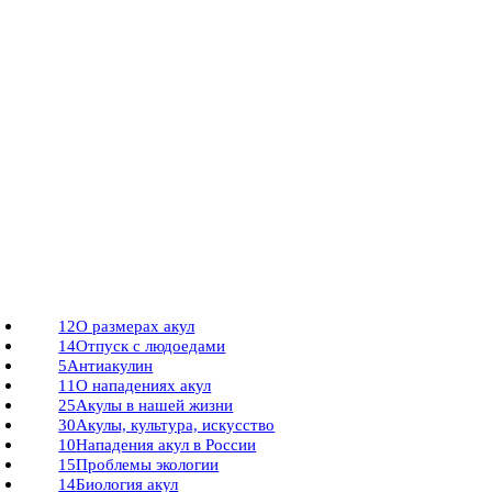
12
О размерах акул
14
Отпуск с людоедами
5
Антиакулин
11
О нападениях акул
25
Акулы в нашей жизни
30
Акулы, культура, искусство
10
Нападения акул в России
15
Проблемы экологии
14
Биология акул