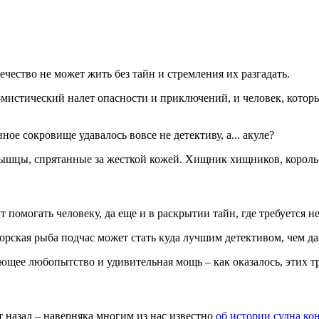
чество не может жить без тайн и стремления их разгадать.
-мистический налет опасности и приключений, и человек, котор
ое сокровище удавалось вовсе не детективу, а... акуле?
мышцы, спрятанные за жесткой кожей. Хищник хищников, король
ут помогать человеку, да еще и в раскрытии тайн, где требуется
морская рыба подчас может стать куда лучшим детективом, чем 
ающее любопытство и удивительная мощь – как оказалось, этих т
т назад – наверняка многим из нас известно
об истории судна ко