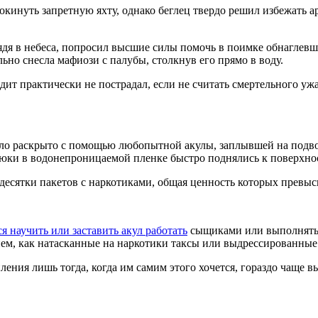
инуть запретную яхту, однако беглец твердо решил избежать аре
лядя в небеса, попросил высшие силы помочь в поимке обнаглевш
ально снесла мафиози с палубы, столкнув его прямо в воду.
дит практически не пострадал, если не считать смертельного уж
ло раскрыто с помощью любопытной акулы, заплывшей на подвод
тюки в водонепроницаемой пленке быстро поднялись к поверхно
 десятки пакетов с наркотиками, общая ценность которых превы
я научить или заставить акул работать
сыщиками или выполнять р
ем, как натасканные на наркотики таксы или выдрессированные
ия лишь тогда, когда им самим этого хочется, гораздо чаще выс