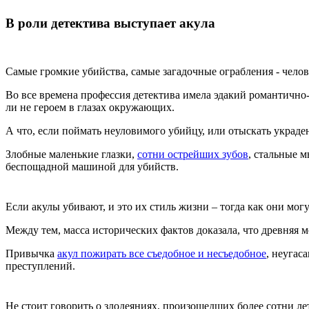
В роли детектива выступает акула
Самые громкие убийства, самые загадочные ограбления - челове
Во все времена профессия детектива имела эдакий романтично
ли не героем в глазах окружающих.
А что, если поймать неуловимого убийцу, или отыскать украденн
Злобные маленькие глазки,
сотни острейших зубов
, стальные 
беспощадной машиной для убийств.
Если акулы убивают, и это их стиль жизни – тогда как они мог
Между тем, масса исторических фактов доказала, что древняя 
Привычка
акул пожирать все съедобное и несъедобное
, неугас
преступлений.
Не стоит говорить о злодеяниях, произошедших более сотни ле