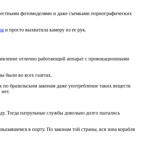
известными фотомоделями и даже съемками порнографических
ла
и просто выхватила камеру из ее рук.
 удивление отлично работающий аппарат с провокационными
ы были во всех газетах.
как по бразильским законам даже употребление таких веществ
 нет.
у. Тогда патрульные службы довольно долго пытались
оказавшемся в порту. По законам той страны, вся зона корабля