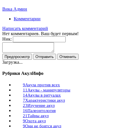
Вика Админ
Комментарии
Написать комментарий
Нет комментариев. Ваш будет первым!
Ник:
Загрузка...
Рубрики АкулИнфо
9
Акула против всех
11
Акулы - манипуляторы
14
Акулы в ритуалах
7
Характеристики акул
23
Изучение акул
16
Палеонтология
21
Тайны акул
9
Охота акул
9
Они не боятся акул