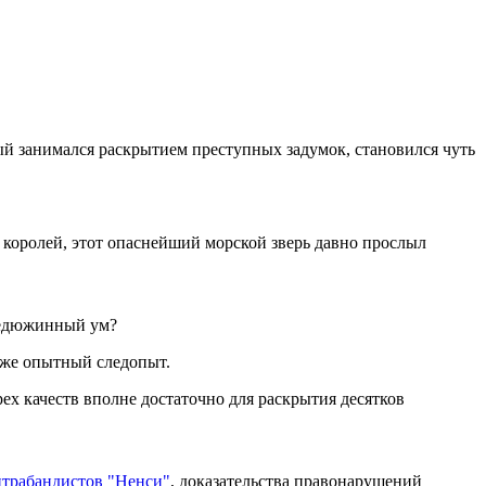
ый занимался раскрытием преступных задумок, становился чуть
 королей, этот опаснейший морской зверь давно прослыл
 недюжинный ум?
даже опытный следопыт.
рех качеств вполне достаточно для раскрытия десятков
нтрабандистов "Ненси"
, доказательства правонарушений