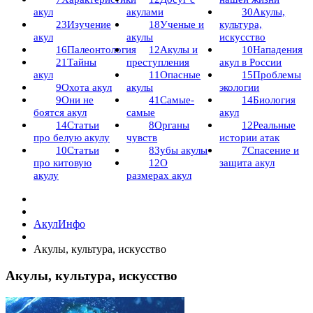
акул
акулами
30
Акулы,
23
Изучение
18
Ученые и
культура,
акул
акулы
искусство
16
Палеонтология
12
Акулы и
10
Нападения
21
Тайны
преступления
акул в России
акул
11
Опасные
15
Проблемы
9
Охота акул
акулы
экологии
9
Они не
41
Самые-
14
Биология
боятся акул
самые
акул
14
Статьи
8
Органы
12
Реальные
про белую акулу
чувств
истории атак
10
Статьи
8
Зубы акулы
7
Спасение и
про китовую
12
О
защита акул
акулу
размерах акул
АкулИнфо
Акулы, культура, искусство
Акулы, культура, искусство