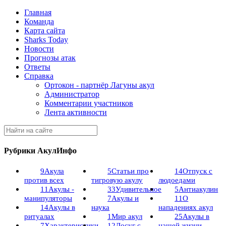
Главная
Команда
Карта сайта
Sharks Today
Новости
Прогнозы атак
Ответы
Справка
Ортокон - партнёр Лагуны акул
Администратор
Комментарии участников
Лента активности
Рубрики АкулИнфо
9
Акула
5
Статьи про
14
Отпуск с
против всех
тигровую акулу
людоедами
11
Акулы -
33
Удивительное
5
Антиакулин
манипуляторы
7
Акулы и
11
О
14
Акулы в
наука
нападениях акул
ритуалах
1
Мир акул
25
Акулы в
7
Характеристики
12
Досуг с
нашей жизни