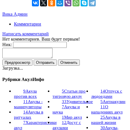
Вика Админ
Комментарии
Написать комментарий
Нет комментариев. Ваш будет первым!
Ник:
Загрузка...
Рубрики АкулИнфо
9
Акула
5
Статьи про
14
Отпуск с
против всех
тигровую акулу
людоедами
11
Акулы -
33
Удивительное
5
Антиакулин
манипуляторы
7
Акулы и
11
О
14
Акулы в
наука
нападениях акул
ритуалах
1
Мир акул
25
Акулы в
7
Характеристики
12
Досуг с
нашей жизни
акул
акулами
30
Акулы,