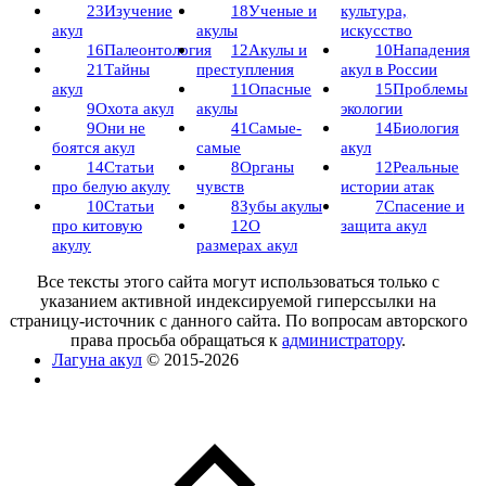
23
Изучение
18
Ученые и
культура,
акул
акулы
искусство
16
Палеонтология
12
Акулы и
10
Нападения
21
Тайны
преступления
акул в России
акул
11
Опасные
15
Проблемы
9
Охота акул
акулы
экологии
9
Они не
41
Самые-
14
Биология
боятся акул
самые
акул
14
Статьи
8
Органы
12
Реальные
про белую акулу
чувств
истории атак
10
Статьи
8
Зубы акулы
7
Спасение и
про китовую
12
О
защита акул
акулу
размерах акул
Все тексты этого сайта могут использоваться только с
указанием активной индексируемой гиперссылки на
страницу-источник с данного сайта. По вопросам авторского
права просьба обращаться к
администратору
.
Лагуна акул
© 2015-2026