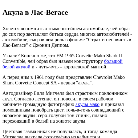
Акула в Лас-Вегасе
Хочется вспомнить о знаменитейшем автомобиле, чей образ
до сих пор заставляет биться сердца многих автолюбителей -
автомобиле, сыгравшем роль в фильме "Страх и ненависть в
Лас-Вегасе" с Джонни Деппом.
Узнали? Конечно же, это FM 1965 Corvette Mako Shark ІІ
Convertible, чей образ был навеян конструктору
большой
белой акулой
и - чуть-чуть – королевской мантой.
А перед ним в 1961 году был представлен Chevrolet Mako
Shark Corvette Concept SA - первая "акула".
Автодизайнер Билл Митчелл был страстным поклонником
акул. Согласно легенде, он повесил в своем рабочем
кабинете громадную фотографию
акулы-мако
и приказал
помощникам подобрать цвет, точь-в-точь совпадающий с
окраской акулы: серо-голубой тон спины, плавно
переходящий в белый на животе акулы.
Цветовая гамма никак не получалась, и тогда команда
Митчелла выкрала фотографию из кабинета и