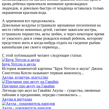
кровь ребенка привлекали внимание кровожадных
людоедов, и довольно быстро от младенца оставалась только
окрашенная красным вода.
А церемония все продолжалась.
Довольные колдуны устраивали заунывные песнопения на
месте гибели невинных детей, гаитяне зажигали костры,
устраивали пиршества, акты любви, и через некоторое время
от ужасного дня в семье рождался новый ребенок, которому
предстояло жить и когда-нибудь отдать на съедение рыбам-
каннибалам уже своего первенца...
С этой публикацией читают следующие статьи:
Брук Уотсон и акула
История знаменитой картины "Брук Уотсон и акула" Джона
Синглтона Копли называют первым живописц...
Акулы, культура, искусство
Предание про акулу на Гавайях
Легенды про акул на Гавайях Акулы – существа, овеянные
тайнами и преданиями, нередко становились ...
Акулы в ритуалах
Акула - покровитель народов