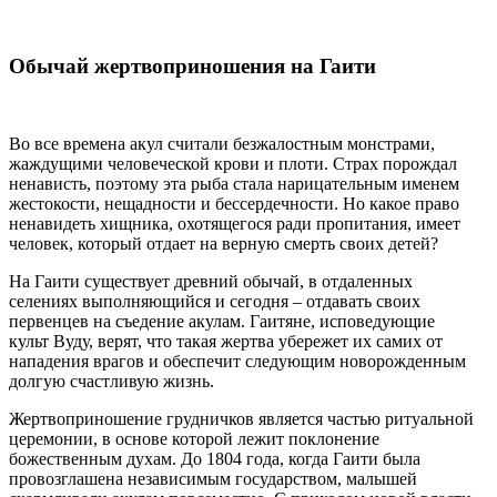
Обычай жертвоприношения на Гаити
Во все времена акул считали безжалостным монстрами,
жаждущими человеческой крови и плоти. Страх порождал
ненависть, поэтому эта рыба стала нарицательным именем
жестокости, нещадности и бессердечности. Но какое право
ненавидеть хищника, охотящегося ради пропитания, имеет
человек, который отдает на верную смерть своих детей?
На Гаити существует древний обычай, в отдаленных
селениях выполняющийся и сегодня – отдавать своих
первенцев на съедение акулам. Гаитяне, исповедующие
культ Вуду, верят, что такая жертва убережет их самих от
нападения врагов и обеспечит следующим новорожденным
долгую счастливую жизнь.
Жертвоприношение грудничков является частью ритуальной
церемонии, в основе которой лежит поклонение
божественным духам. До 1804 года, когда Гаити была
провозглашена независимым государством, малышей