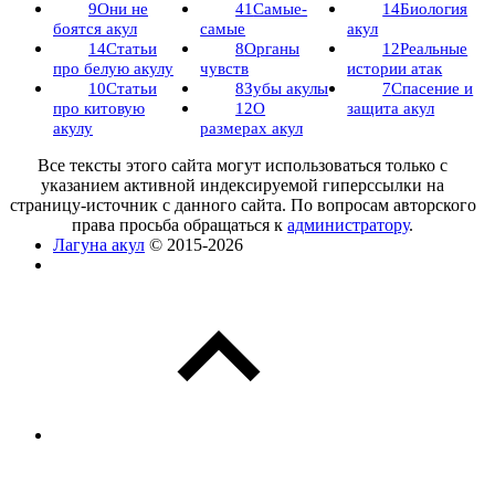
9
Они не
41
Самые-
14
Биология
боятся акул
самые
акул
14
Статьи
8
Органы
12
Реальные
про белую акулу
чувств
истории атак
10
Статьи
8
Зубы акулы
7
Спасение и
про китовую
12
О
защита акул
акулу
размерах акул
Все тексты этого сайта могут использоваться только с
указанием активной индексируемой гиперссылки на
страницу-источник с данного сайта. По вопросам авторского
права просьба обращаться к
администратору
.
Лагуна акул
© 2015-2026