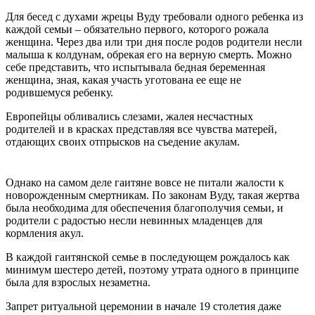
Для бесед с духами жрецы Вуду требовали одного ребенка из
каждой семьи – обязательно первого, которого рожала
женщина. Через два или три дня после родов родители несли
малыша к колдунам, обрекая его на верную смерть. Можно
себе представить, что испытывала бедная беременная
женщина, зная, какая участь уготована ее еще не
родившемуся ребенку.
Европейцы обливались слезами, жалея несчастных
родителей и в красках представляя все чувства матерей,
отдающих своих отпрысков на съедение акулам.
Однако на самом деле гаитяне вовсе не питали жалости к
новорожденным смертникам. По законам Вуду, такая жертва
была необходима для обеспечения благополучия семьи, и
родители с радостью несли невинных младенцев для
кормления акул.
В каждой гаитянской семье в последующем рождалось как
минимум шестеро детей, поэтому утрата одного в принципе
была для взрослых незаметна.
Запрет ритуальной церемонии в начале 19 столетия даже