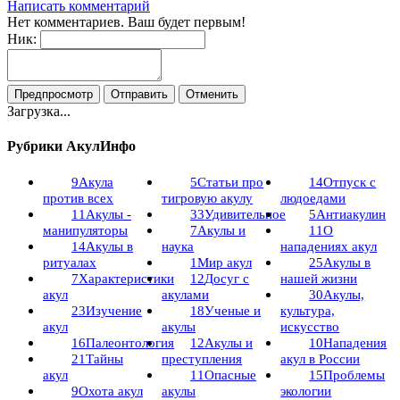
Написать комментарий
Нет комментариев. Ваш будет первым!
Ник:
Загрузка...
Рубрики АкулИнфо
9
Акула
5
Статьи про
14
Отпуск с
против всех
тигровую акулу
людоедами
11
Акулы -
33
Удивительное
5
Антиакулин
манипуляторы
7
Акулы и
11
О
14
Акулы в
наука
нападениях акул
ритуалах
1
Мир акул
25
Акулы в
7
Характеристики
12
Досуг с
нашей жизни
акул
акулами
30
Акулы,
23
Изучение
18
Ученые и
культура,
акул
акулы
искусство
16
Палеонтология
12
Акулы и
10
Нападения
21
Тайны
преступления
акул в России
акул
11
Опасные
15
Проблемы
9
Охота акул
акулы
экологии