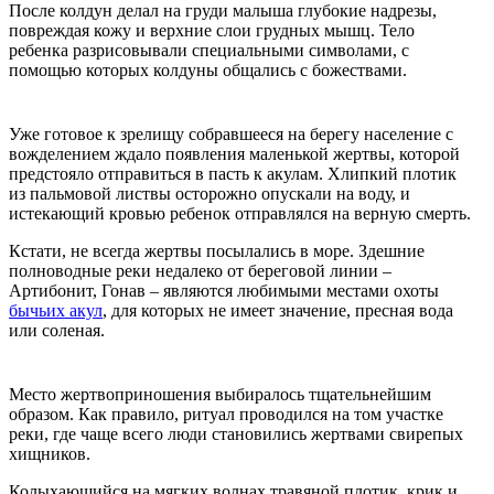
После колдун делал на груди малыша глубокие надрезы,
повреждая кожу и верхние слои грудных мышц. Тело
ребенка разрисовывали специальными символами, с
помощью которых колдуны общались с божествами.
Уже готовое к зрелищу собравшееся на берегу население с
вожделением ждало появления маленькой жертвы, которой
предстояло отправиться в пасть к акулам. Хлипкий плотик
из пальмовой листвы осторожно опускали на воду, и
истекающий кровью ребенок отправлялся на верную смерть.
Кстати, не всегда жертвы посылались в море. Здешние
полноводные реки недалеко от береговой линии –
Артибонит, Гонав – являются любимыми местами охоты
бычьих акул
, для которых не имеет значение, пресная вода
или соленая.
Место жертвоприношения выбиралось тщательнейшим
образом. Как правило, ритуал проводился на том участке
реки, где чаще всего люди становились жертвами свирепых
хищников.
Колыхающийся на мягких волнах травяной плотик, крик и