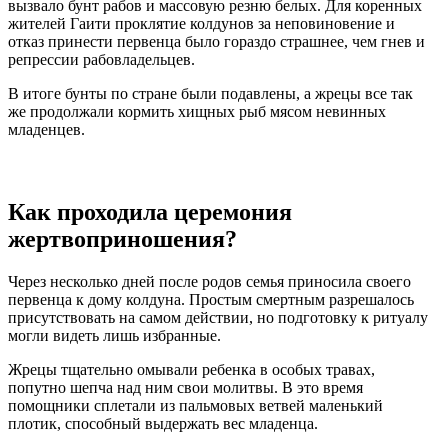
вызвало бунт рабов и массовую резню белых. Для коренных
жителей Гаити проклятие колдунов за неповиновение и
отказ принести первенца было гораздо страшнее, чем гнев и
репрессии рабовладельцев.
В итоге бунты по стране были подавлены, а жрецы все так
же продолжали кормить хищных рыб мясом невинных
младенцев.
Как проходила церемония
жертвоприношения?
Через несколько дней после родов семья приносила своего
первенца к дому колдуна. Простым смертным разрешалось
присутствовать на самом действии, но подготовку к ритуалу
могли видеть лишь избранные.
Жрецы тщательно омывали ребенка в особых травах,
попутно шепча над ним свои молитвы. В это время
помощники сплетали из пальмовых ветвей маленький
плотик, способный выдержать вес младенца.