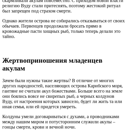
скармливали акулам повсеместно. С приходом новой власти
религию Вуду стали притеснять, поэтому жестокий ритуал
был запрещен под страхом смерти.
Однако жители острова не собирались отказываться от своих
обычаев. Первенцев продолжали бросать прямо в
кровожадные пасти хищных рыб, только теперь делали это
тайно.
Жертвоприношения младенцев
акулам
Зачем были нужны такие жертвы? В отличие от многих
других народностей, населяющих острова Карибского моря,
гаитяне не считали акул божествами. Больше всего на земле
они боялись вовсе не свирепых рыб, а черных колдунов
Вуду, от настроения которых зависело, будет ли жить та или
иная семья, или ей придется умереть.
Колдуны умели договариваться с духами, а проводниками
между нашим миром и потусторонним служили акулы –
гонцы смерти, крови и вечной ночи.