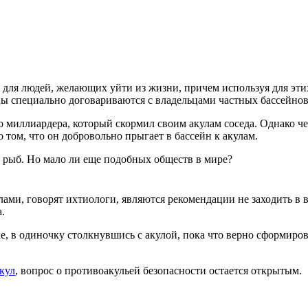
и для людей, желающих уйти из жизни, причем используя для эт
ы специально договариваются с владельцами частных бассейнов,
миллиардера, который скормил своим акулам соседа. Однако чер
 том, что он добровольно прыгает в бассейн к акулам.
ь рыб. Но мало ли еще подобных обществ в мире?
ами, говорят ихтиологи, являются рекомендации не заходить в 
.
таке, в одиночку столкнувшись с акулой, пока что верно сформир
кул
, вопрос о противоакульей безопасности остается открытым.