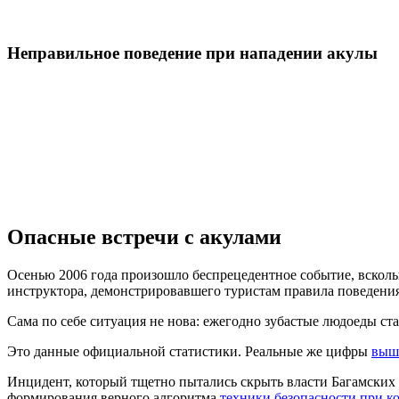
Неправильное поведение при нападении акулы
Опасные встречи с акулами
Осенью 2006 года произошло беспрецедентное событие, всколы
инструктора, демонстрировавшего туристам правила поведения
Сама по себе ситуация не нова: ежегодно зубастые людоеды ст
Это данные официальной статистики. Реальные же цифры
выше
Инцидент, который тщетно пытались скрыть власти Багамских 
формирования верного алгоритма
техники безопасности при ко