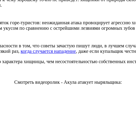
.
ток горе-туристов: неожиданная атака провоцирует агрессию хищ
ым укусом по сравнению с острейшими лезвиями огромных зубо
опасности в том, что советы зачастую пишут люди, в лучшем слу
який раз,
когда случается нападение
, даже если купальщик честн
ю характера хищницы, чем несостоятельностью собственных инс
Смотреть видеоролик - Акула атакует ныряльщика: