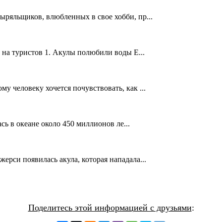
ыряльщиков, влюбленных в свое хобби, пр...
 на туристов 1. Акулы полюбили воды Е...
у человеку хочется почувствовать, как ...
сь в океане около 450 миллионов ле...
рси появилась акула, которая нападала...
Поделитесь этой информацией с друзьями
: