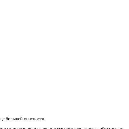
ще большей опасности.
нны к поеданию падали, и даже неголодная акула обязательно