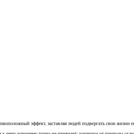
ивоположный эффект, заставляя людей подвергать свои жизни е
и к чему хорошему точно не приведет: хищники от природы скло