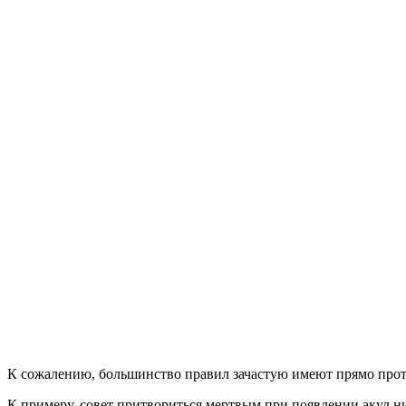
К сожалению, большинство правил зачастую имеют прямо прот
К примеру, совет притвориться мертвым при появлении акул н