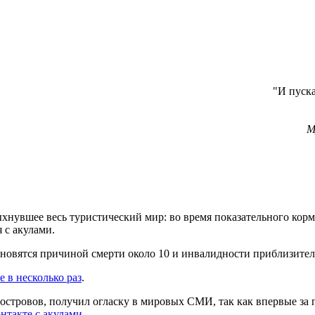
"И пуска
М
хнувшее весь туристический мир: во время показательного корм
 с акулами.
ановятся причиной смерти около 10 и инвалидности приблизител
 в несколько раз
.
островов, получил огласку в мировых СМИ, так как впервые за 
нтакте с акулами
.