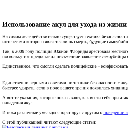
Использование акул для ухода из жизни
На самом деле действительно существует техника безопасност
интересами которого является лишь смерть, будущие самоубийц
Так, в 2009 году полиция Южной Флориды арестовала местного 
поскольку тот предоставил письменное заявление самоубийцы о
Единственное, что смогли сделать полицейские – конфисковат
Единственно верными советами по технике безопасности с акул
быстрее удирать, если в поле вашего зрения появилась хищница
А вот те указания, которые показывают, как вести себя при а
нападения акул.
И пока различные умельцы спорят друг с другом о
поведении а
С этой публикацией читают следующие статьи: