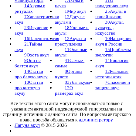
манипуляторы
7
Акулы и
11
О
14
Акулы в
наука
нападениях акул
ритуалах
1
Мир акул
25
Акулы в
7
Характеристики
12
Досуг с
нашей жизни
акул
акулами
30
Акулы,
23
Изучение
18
Ученые и
культура,
акул
акулы
искусство
16
Палеонтология
12
Акулы и
10
Нападения
21
Тайны
преступления
акул в России
акул
11
Опасные
15
Проблемы
9
Охота акул
акулы
экологии
9
Они не
41
Самые-
14
Биология
боятся акул
самые
акул
14
Статьи
8
Органы
12
Реальные
про белую акулу
чувств
истории атак
10
Статьи
8
Зубы акулы
7
Спасение и
про китовую
12
О
защита акул
акулу
размерах акул
Все тексты этого сайта могут использоваться только с
указанием активной индексируемой гиперссылки на
страницу-источник с данного сайта. По вопросам авторского
права просьба обращаться к
администратору
.
Лагуна акул
© 2015-2026