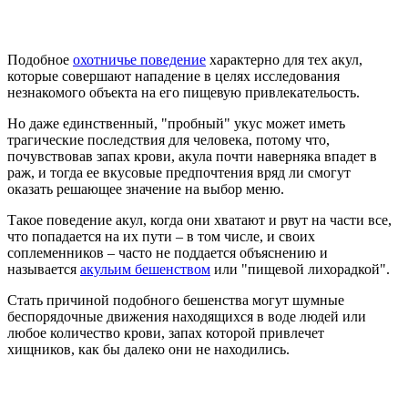
Подобное
охотничье поведение
характерно для тех акул,
которые совершают нападение в целях исследования
незнакомого объекта на его пищевую привлекательость.
Но даже единственный, "пробный" укус может иметь
трагические последствия для человека, потому что,
почувствовав запах крови, акула почти наверняка впадет в
раж, и тогда ее вкусовые предпочтения вряд ли смогут
оказать решающее значение на выбор меню.
Такое поведение акул, когда они хватают и рвут на части все,
что попадается на их пути – в том числе, и своих
соплеменников – часто не поддается объяснению и
называется
акульим бешенством
или "пищевой лихорадкой".
Стать причиной подобного бешенства могут шумные
беспорядочные движения находящихся в воде людей или
любое количество крови, запах которой привлечет
хищников, как бы далеко они не находились.