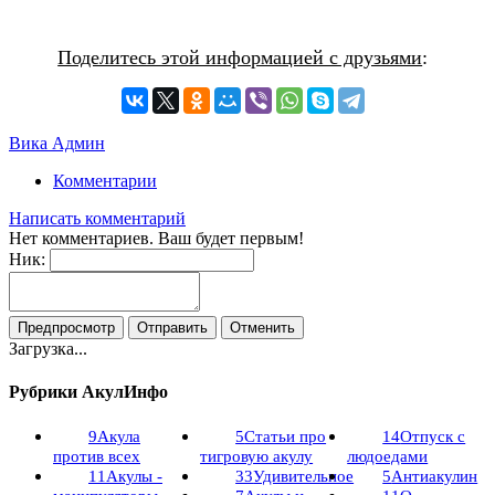
Поделитесь этой информацией с друзьями
:
Вика Админ
Комментарии
Написать комментарий
Нет комментариев. Ваш будет первым!
Ник:
Загрузка...
Рубрики АкулИнфо
9
Акула
5
Статьи про
14
Отпуск с
против всех
тигровую акулу
людоедами
11
Акулы -
33
Удивительное
5
Антиакулин