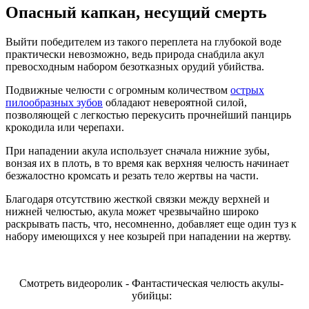
Опасный капкан, несущий смерть
Выйти победителем из такого переплета на глубокой воде
практически невозможно, ведь природа снабдила акул
превосходным набором безотказных орудий убийства.
Подвижные челюсти с огромным количеством
острых
пилообразных зубов
обладают невероятной силой,
позволяющей с легкостью перекусить прочнейший панцирь
крокодила или черепахи.
При нападении акула использует сначала нижние зубы,
вонзая их в плоть, в то время как верхняя челюсть начинает
безжалостно кромсать и резать тело жертвы на части.
Благодаря отсутствию жесткой связки между верхней и
нижней челюстью, акула может чрезвычайно широко
раскрывать пасть, что, несомненно, добавляет еще один туз к
набору имеющихся у нее козырей при нападении на жертву.
Смотреть видеоролик - Фантастическая челюсть акулы-
убийцы: