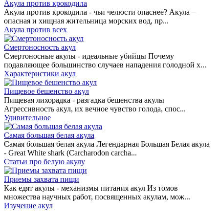
Акула против крокодила
Акула против крокодила - чьи челюсти опаснее? Акула –
опасная и хищная жительница морских вод, пр...
Акула против всех
Смертоносность акул
Смертоносные акулы - идеальные убийцы Почему
подавляющее большинство случаев нападения голодной х...
Характеристики акул
Пищевое бешенство акул
Пищевая лихорадка - разгадка бешенства акулы
Агрессивность акул, их вечное чувство голода, спос...
Удивительное
Самая большая белая акула
Самая большая белая акула Легендарная Большая Белая акула
- Great White shark (Carcharodon carcha...
Статьи про белую акулу
Приемы захвата пищи
Как едят акулы - механизмы питания акул Из томов
множества научных работ, посвященных акулам, мож...
Изучение акул