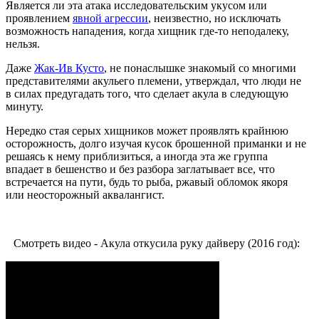
Является ли эта атака исследовательским укусом или
проявлением
явной агрессии
, неизвестно, но исключать
возможность нападения, когда хищник где-то неподалеку,
нельзя.
Даже
Жак-Ив Кусто
, не понаслышке знакомый со многими
представителями акульего племени, утверждал, что люди не
в силах предугадать того, что сделает акула в следующую
минуту.
Нередко стая серых хищников может проявлять крайнюю
осторожность, долго изучая кусок брошенной приманки и не
решаясь к нему приблизиться, а иногда эта же группа
впадает в бешенство и без разбора заглатывает все, что
встречается на пути, будь то рыба, ржавый обломок якоря
или неосторожный аквалангист.
Смотреть видео - Акула откусила руку дайверу (2016 год):