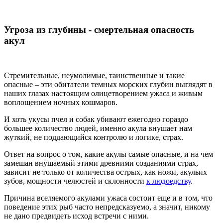
Угроза из глубины - смертельная опасность
акул
Стремительные, неумолимые, таинственные и такие
опасные – эти обитатели темных морских глубин выглядят в
наших глазах настоящим олицетворением ужаса и живым
воплощением ночных кошмаров.
И хоть укусы пчел и собак убивают ежегодно гораздо
большее количество людей, именно акула внушает нам
жуткий, не поддающийся контролю и логике, страх.
Ответ на вопрос о том, какие акулы самые опасные, и на чем
замешан внушаемый этими древними созданиями страх,
зависит не только от количества острых, как ножи, акульих
зубов, мощности челюстей и склонности
к людоедству
.
Причина вселяемого акулами ужаса состоит еще и в том, что
поведение этих рыб часто непредсказуемо, а значит, никому
не дано предвидеть исход встречи с ними.