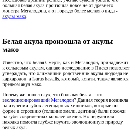
большая белая акула произошла вовсе не от древнего
монстра Мегалодона, а от гораздо более мелкого вида -
акулы-мако
!
Белая акула произошла от акулы
мако
Известно, что Белая Смерть, как и Мегалодон, принадлежит
к сельдевым акулам, однако исследование в Писко позволяет
утверждать, что ближайший родственник акулы-людоеда не
кархародон, а Isurus hastalis, который, кстати, также является
предком акул-мако.
Почему же пошел слух, что большая белая – это
эволюционировавший Мегалодон
? Данная теория возникла
на изучении зубов легендарных хищников, которые по
форме и строению (толщине эмали, дентина) были похожи
на зубы современных королей океана. Но перуанская
находка помогла глубже изучить эволюционную природу
белых акул.