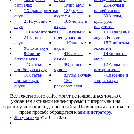
ритуалах
1
Мир акул
25
Акулы в
7
Характеристики
12
Досуг с
нашей жизни
акул
акулами
30
Акулы,
23
Изучение
18
Ученые и
культура,
акул
акулы
искусство
16
Палеонтология
12
Акулы и
10
Нападения
21
Тайны
преступления
акул в России
акул
11
Опасные
15
Проблемы
9
Охота акул
акулы
экологии
9
Они не
41
Самые-
14
Биология
боятся акул
самые
акул
14
Статьи
8
Органы
12
Реальные
про белую акулу
чувств
истории атак
10
Статьи
8
Зубы акулы
7
Спасение и
про китовую
12
О
защита акул
акулу
размерах акул
Все тексты этого сайта могут использоваться только с
указанием активной индексируемой гиперссылки на
страницу-источник с данного сайта. По вопросам авторского
права просьба обращаться к
администратору
.
Лагуна акул
© 2015-2026