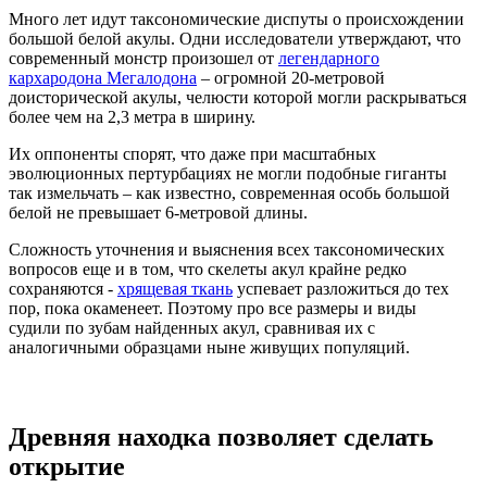
Много лет идут таксономические диспуты о происхождении
большой белой акулы. Одни исследователи утверждают, что
современный монстр произошел от
легендарного
кархародона Мегалодона
– огромной 20-метровой
доисторической акулы, челюсти которой могли раскрываться
более чем на 2,3 метра в ширину.
Их оппоненты спорят, что даже при масштабных
эволюционных пертурбациях не могли подобные гиганты
так измельчать – как известно, современная особь большой
белой не превышает 6-метровой длины.
Сложность уточнения и выяснения всех таксономических
вопросов еще и в том, что скелеты акул крайне редко
сохраняются -
хрящевая ткань
успевает разложиться до тех
пор, пока окаменеет. Поэтому про все размеры и виды
судили по зубам найденных акул, сравнивая их с
аналогичными образцами ныне живущих популяций.
Древняя находка позволяет сделать
открытие