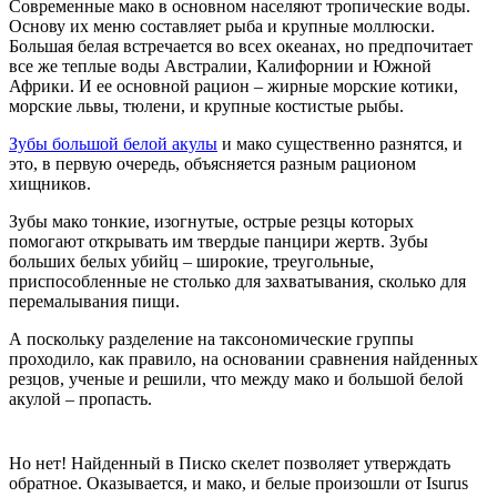
Современные мако в основном населяют тропические воды.
Основу их меню составляет рыба и крупные моллюски.
Большая белая встречается во всех океанах, но предпочитает
все же теплые воды Австралии, Калифорнии и Южной
Африки. И ее основной рацион – жирные морские котики,
морские львы, тюлени, и крупные костистые рыбы.
Зубы большой белой акулы
и мако существенно разнятся, и
это, в первую очередь, объясняется разным рационом
хищников.
Зубы мако тонкие, изогнутые, острые резцы которых
помогают открывать им твердые панцири жертв. Зубы
больших белых убийц – широкие, треугольные,
приспособленные не столько для захватывания, сколько для
перемалывания пищи.
А поскольку разделение на таксономические группы
проходило, как правило, на основании сравнения найденных
резцов, ученые и решили, что между мако и большой белой
акулой – пропасть.
Но нет! Найденный в Писко скелет позволяет утверждать
обратное. Оказывается, и мако, и белые произошли от Isurus