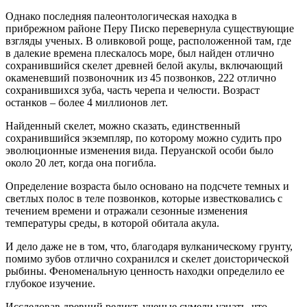
Однако последняя палеонтологическая находка в
прибрежном районе Перу Писко перевернула существующие
взгляды ученых. В оливковой роще, расположенной там, где
в далекие времена плескалось море, был найден отлично
сохранившийся скелет древней белой акулы, включающий
окаменевший позвоночник из 45 позвонков, 222 отлично
сохранившихся зуба, часть черепа и челюсти. Возраст
останков – более 4 миллионов лет.
Найденный скелет, можно сказать, единственный
сохранившийся экземпляр, по которому можно судить про
эволюционные изменения вида. Перуанской особи было
около 20 лет, когда она погибла.
Определение возраста было основано на подсчете темных и
светлых полос в теле позвонков, которые известковались с
течением времени и отражали сезонные изменения
температуры среды, в которой обитала акула.
И дело даже не в том, что, благодаря вулканическому грунту,
помимо зубов отлично сохранился и скелет доисторической
рыбины. Феноменальную ценность находки определило ее
глубокое изучение.
Исследовав древний реликт, ученые сумели узнать, что