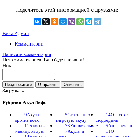
Поделитесь этой информацией с друзьями
:
Вика Админ
Комментарии
Написать комментарий
Нет комментариев. Ваш будет первым!
Ник:
Загрузка...
Рубрики АкулИнфо
9
Акула
5
Статьи про
14
Отпуск с
против всех
тигровую акулу
людоедами
11
Акулы -
33
Удивительное
5
Антиакулин
манипуляторы
7
Акулы и
11
О
14
Акулы в
наука
нападениях акул