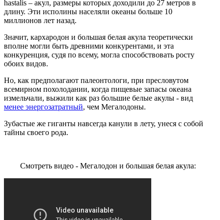
hastalis – акул, размеры которых доходили до 27 метров в
длину. Эти исполины населяли океаны больше 10
миллионов лет назад.
Значит, кархародон и большая белая акула теоретически
вполне могли быть древними конкурентами, и эта
конкуренция, судя по всему, могла способствовать росту
обоих видов.
Но, как предполагают палеонтологи, при пресловутом
всемирном похолодании, когда пищевые запасы океана
измельчали, выжили как раз большие белые акулы - вид
менее энергозатратный
, чем Мегалодоны.
Зубастые же гиганты навсегда канули в лету, унеся с собой
тайны своего рода.
Смотреть видео - Мегалодон и большая белая акула: