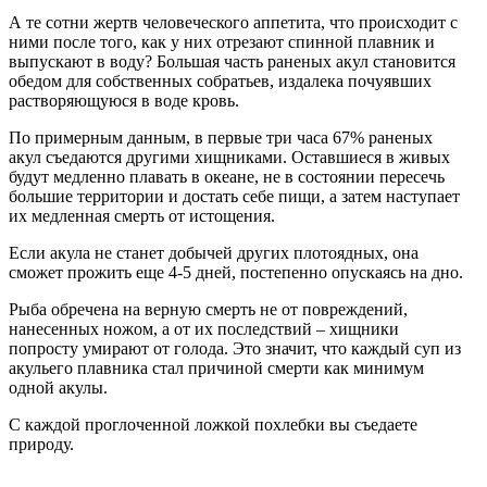
А те сотни жертв человеческого аппетита, что происходит с
ними после того, как у них отрезают спинной плавник и
выпускают в воду? Большая часть раненых акул становится
обедом для собственных собратьев, издалека почуявших
растворяющуюся в воде кровь.
По примерным данным, в первые три часа 67% раненых
акул съедаются другими хищниками. Оставшиеся в живых
будут медленно плавать в океане, не в состоянии пересечь
большие территории и достать себе пищи, а затем наступает
их медленная смерть от истощения.
Если акула не станет добычей других плотоядных, она
сможет прожить еще 4-5 дней, постепенно опускаясь на дно.
Рыба обречена на верную смерть не от повреждений,
нанесенных ножом, а от их последствий – хищники
попросту умирают от голода. Это значит, что каждый суп из
акульего плавника стал причиной смерти как минимум
одной акулы.
С каждой проглоченной ложкой похлебки вы съедаете
природу.