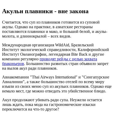
Акульи плавники - вне закона
Считается, что суп из плавников готовится из суповой
акулы. Однако на практике, в азиатские рестораны
поставляются плавники и мако, и большой белой, и акулы-
молота, и длиннокрылой – всех видов.
Международная организация WildAid, Бразильский
Институт экологической справедливости, Калифорнийский
Институт Океанографии, легендарная Bite Back и другие
компании регулярно
проводят рейды с целью захвата
браконьеров
. Большинство развитых стран объявило запрет
на вылов акул ради плавников.
Авиакомпании "Thai Airways International" и "Сингапурские
Авиалинии", а также большинство отелей по всему миру
изъяли из своих меню суп из акульих плавников. Однако еще
немало мест, где можно отведать это убийственное блюдо.
Акул продолжают убивать ради супа. Неужели остается
лишь ждать, пока мода на гастрономические изыски
переключится на что-то другое?