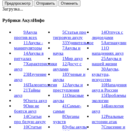
Загрузка...
Рубрики АкулИнфо
9
Акула
5
Статьи про
14
Отпуск с
против всех
тигровую акулу
людоедами
11
Акулы -
33
Удивительное
5
Антиакулин
манипуляторы
7
Акулы и
11
О
14
Акулы в
наука
нападениях акул
ритуалах
1
Мир акул
25
Акулы в
7
Характеристики
12
Досуг с
нашей жизни
акул
акулами
30
Акулы,
23
Изучение
18
Ученые и
культура,
акул
акулы
искусство
16
Палеонтология
12
Акулы и
10
Нападения
21
Тайны
преступления
акул в России
акул
11
Опасные
15
Проблемы
9
Охота акул
акулы
экологии
9
Они не
41
Самые-
14
Биология
боятся акул
самые
акул
14
Статьи
8
Органы
12
Реальные
про белую акулу
чувств
истории атак
10
Статьи
8
Зубы акулы
7
Спасение и