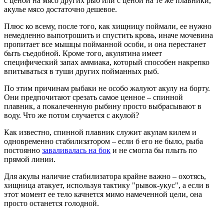
с ценой на мясо других рыб или с ценой на те же плавники,
акулье мясо достаточно дешевое.
Плюс ко всему, после того, как хищницу поймали, ее нужно
немедленно выпотрошить и спустить кровь, иначе мочевина
пропитает все мышцы пойманной особи, и она перестанет
быть съедобной. Кроме того, акулятина имеет
специфический запах аммиака, который способен накрепко
впитываться в туши других пойманных рыб.
По этим причинам рыбаки не особо жалуют акулу на борту.
Они предпочитают срезать самое ценное – спинной
плавник, а покалеченную рыбину просто выбрасывают в
воду. Что же потом случается с акулой?
Как известно, спинной плавник служит акулам килем и
одновременно стабилизатором – если б его не было, рыба
постоянно
заваливалась на бок
и не смогла бы плыть по
прямой линии.
Для акулы наличие стабилизатора крайне важно – охотясь,
хищница атакует, используя тактику "рывок-укус", а если в
этот момент ее тело качнется мимо намеченной цели, она
просто останется голодной.