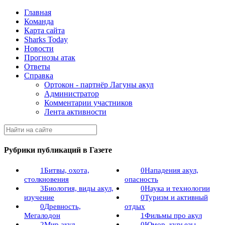
Главная
Команда
Карта сайта
Sharks Today
Новости
Прогнозы атак
Ответы
Справка
Ортокон - партнёр Лагуны акул
Администратор
Комментарии участников
Лента активности
Рубрики публикаций в Газете
1
Битвы, охота,
0
Нападения акул,
столкновения
опасность
3
Биология, виды акул,
0
Наука и технологии
изучение
0
Туризм и активный
0
Древность,
отдых
Мегалодон
1
Фильмы про акул
2
Мир акул
0
Юмор, курьезы