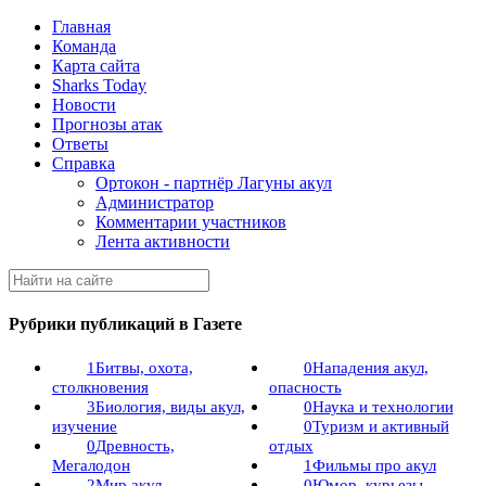
Главная
Команда
Карта сайта
Sharks Today
Новости
Прогнозы атак
Ответы
Справка
Ортокон - партнёр Лагуны акул
Администратор
Комментарии участников
Лента активности
Рубрики публикаций в Газете
1
Битвы, охота,
0
Нападения акул,
столкновения
опасность
3
Биология, виды акул,
0
Наука и технологии
изучение
0
Туризм и активный
0
Древность,
отдых
Мегалодон
1
Фильмы про акул
2
Мир акул
0
Юмор, курьезы