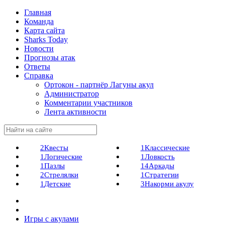
Главная
Команда
Карта сайта
Sharks Today
Новости
Прогнозы атак
Ответы
Справка
Ортокон - партнёр Лагуны акул
Администратор
Комментарии участников
Лента активности
2
Квесты
1
Классические
1
Логические
1
Ловкость
1
Пазлы
14
Аркады
2
Стрелялки
1
Стратегии
1
Детские
3
Накорми акулу
Игры с акулами