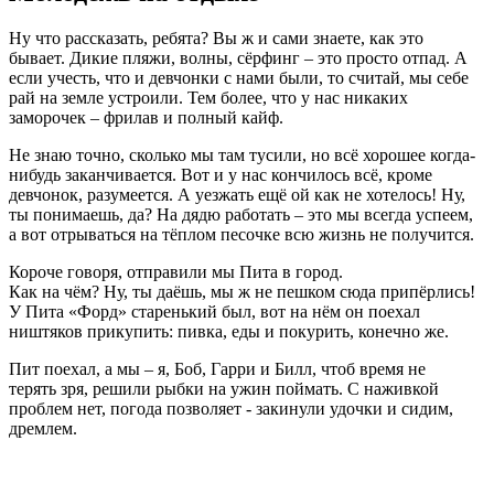
Ну что рассказать, ребята? Вы ж и сами знаете, как это
бывает. Дикие пляжи, волны, сёрфинг – это просто отпад. А
если учесть, что и девчонки с нами были, то считай, мы себе
рай на земле устроили. Тем более, что у нас никаких
заморочек – фрилав и полный кайф.
Не знаю точно, сколько мы там тусили, но всё хорошее когда-
нибудь заканчивается. Вот и у нас кончилось всё, кроме
девчонок, разумеется. А уезжать ещё ой как не хотелось! Ну,
ты понимаешь, да? На дядю работать – это мы всегда успеем,
а вот отрываться на тёплом песочке всю жизнь не получится.
Короче говоря, отправили мы Пита в город.
Как на чём? Ну, ты даёшь, мы ж не пешком сюда припёрлись!
У Пита «Форд» старенький был, вот на нём он поехал
ништяков прикупить: пивка, еды и покурить, конечно же.
Пит поехал, а мы – я, Боб, Гарри и Билл, чтоб время не
терять зря, решили рыбки на ужин поймать. С наживкой
проблем нет, погода позволяет - закинули удочки и сидим,
дремлем.