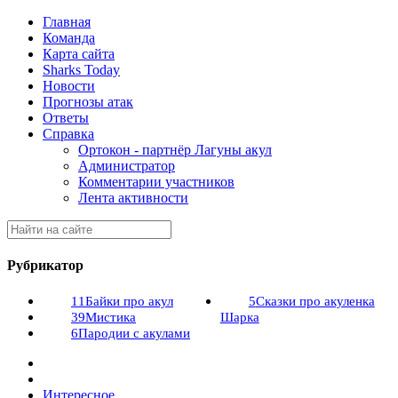
Главная
Команда
Карта сайта
Sharks Today
Новости
Прогнозы атак
Ответы
Справка
Ортокон - партнёр Лагуны акул
Администратор
Комментарии участников
Лента активности
Рубрикатор
11
Байки про акул
5
Сказки про акуленка
39
Мистика
Шарка
6
Пародии с акулами
Интересное