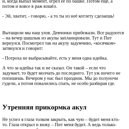
и, когда выпал момент, огрел её по башке. Потом ещё, а
потом и вовсе в раж вошёл.
- Эй, хватит, - говорю, - а то ты из неё котлету сделаешь!
Вытащили мы наш улов. Девчонки прибежали. Все радуются
– на вечер шашлык из акулы запланировали. Тут и Пит
вернулся. Посмотрел так на акулу задумчиво, «косячком»
затянулся и говорит:
- Потроха не выбрасывайте, есть у меня одна идейка.
А что за идейка так и не сказал. Он такой – если что
задумает, то будет молчать до последнего. Тут уж ничего не
попишешь. Вечером у нас был праздник. Мы до полуночи
гудели, а потом повалились спать, не особо разбирая где.
Утренняя прикормка акул
Не успел я глаза толком закрыть, как чую – будит меня кто-
то. Глаза открыл и вижу – Пит меня будит. А ведь только-