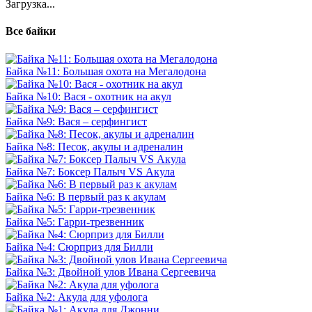
Загрузка...
Все байки
Байка №11: Большая охота на Мегалодона
Байка №10: Вася - охотник на акул
Байка №9: Вася – серфингист
Байка №8: Песок, акулы и адреналин
Байка №7: Боксер Палыч VS Акула
Байка №6: В первый раз к акулам
Байка №5: Гарри-трезвенник
Байка №4: Сюрприз для Билли
Байка №3: Двойной улов Ивана Сергеевича
Байка №2: Акула для уфолога