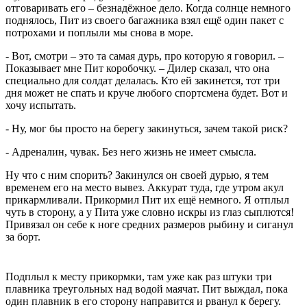
отговаривать его – безнадёжное дело. Когда солнце немного
поднялось, Пит из своего багажника взял ещё один пакет с
потрохами и поплыли мы снова в море.
- Вот, смотри – это та самая дурь, про которую я говорил. –
Показывает мне Пит коробочку. – Дилер сказал, что она
специально для солдат делалась. Кто ей закинется, тот три
дня может не спать и круче любого спортсмена будет. Вот и
хочу испытать.
- Ну, мог бы просто на берегу закинуться, зачем такой риск?
- Адреналин, чувак. Без него жизнь не имеет смысла.
Ну что с ним спорить? Закинулся он своей дурью, я тем
временем его на место вывез. Аккурат туда, где утром акул
прикармливали. Прикормил Пит их ещё немного. Я отплыл
чуть в сторону, а у Пита уже словно искры из глаз сыплются!
Привязал он себе к ноге средних размеров рыбину и сиганул
за борт.
Подплыл к месту прикормки, там уже как раз штуки три
плавника треугольных над водой маячат. Пит выждал, пока
один плавник в его сторону направится и рванул к берегу.