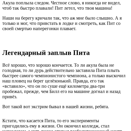
Акула поплыла следом. Честное слово, я никогда не видел,
чтоб так быстро плавали! Пит летел, что твоя машина!
Наши на берегу кричали так, что аж мне было слышно. А я
только и мог, что привстать в лодке и смотреть, как Пит со
своей смертью наперегонки плавает.
Легендарный заплыв Пита
Всё хорошо, что хорошо кончается. То ли акула была не
голодная, то ли дурь действительно заставила Пита плыть
быстрее самого чемпионистого чемпиона, а только выскочил
наш пловец на берег целёхонький. Правда, его так
«вставило», что он по суше ещё километра два-три
пробежал, прежде, чем Билл его на машине догнал и назад
привёз.
Вот такой вот экстрим бывал в нашей жизни, ребята.
Кстати, что касается Пита, то его эксперименты
пригодились ему в жизни. Он окончил колледж, стал