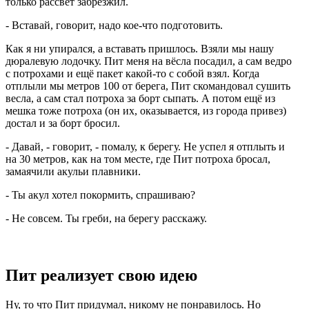
только рассвет забрезжил.
- Вставай, говорит, надо кое-что подготовить.
Как я ни упирался, а вставать пришлось. Взяли мы нашу
дюралевую лодочку. Пит меня на вёсла посадил, а сам ведро
с потрохами и ещё пакет какой-то с собой взял. Когда
отплыли мы метров 100 от берега, Пит скомандовал сушить
весла, а сам стал потроха за борт сыпать. А потом ещё из
мешка тоже потроха (он их, оказывается, из города привез)
достал и за борт бросил.
- Давай, - говорит, - помалу, к берегу. Не успел я отплыть и
на 30 метров, как на том месте, где Пит потроха бросал,
замаячили акульи плавники.
- Ты акул хотел покормить, спрашиваю?
- Не совсем. Ты греби, на берегу расскажу.
Пит реализует свою идею
Ну, то что Пит придумал, никому не понравилось. Но