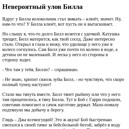
Невероятный улов Билла
Вдруг у Билла колокольчик стал звякать – клюёт, значит. Ну,
нам-то что? У Билла клюёт, вот пусть он и вытаскивает.
Но слышу я, что-то долго Билл возится с удочкой. Катушка
трещит, Билл матерится, как твой сосед. Даже интересно
стало. Открыл я глаза и вижу, что удилище у него уже в
колесо согнулось. Сам Билл уже почти по колено в воде, а
детина он не маленький. И леска у него из стороны в
сторону ходит.
- Что там у тебя, Билли? – спрашиваю.
- Не знаю, хрипит сквозь зубы Билл, - но чувствую, что скоро
полный тунец наступит!
Стали мы тянуть вместе. Билл тянет рыбину или что у него
там прицепилось, я тяну Билла. Тут и Боб с Гарри подошли,
советами помогают и сачок наготове держат. Мало-помалу
подтянули мы добычу к берегу.
Глядь – Джа всемогущий! Это ж акула! Боб быстренько
смотался к своей тачке за бейсбольной битой, забрёл в воду