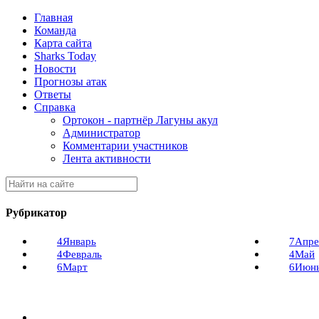
Главная
Команда
Карта сайта
Sharks Today
Новости
Прогнозы атак
Ответы
Справка
Ортокон - партнёр Лагуны акул
Администратор
Комментарии участников
Лента активности
Рубрикатор
4
Январь
7
Апре
4
Февраль
4
Май
6
Март
6
Июн