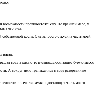
лодку.
ои возможности противостоять ему. По крайней мере, у
жить его туда.
ей собственной кости. Она запросто откусила часть моей
я назад.
вращал воду в какую-то пузырящуюся грязно-бурую массу.
кости. А вокруг него трепыхались в воде разорванные
ё челюстях висела та самая недостающая часть моего