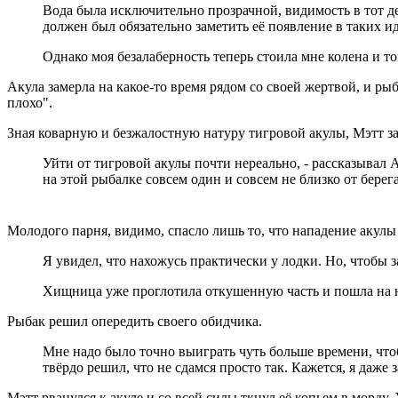
Вода была исключительно прозрачной, видимость в тот де
должен был обязательно заметить её появление в таких и
Однако моя безалаберность теперь стоила мне колена и т
Акула замерла на какое-то время рядом со своей жертвой, и ры
плохо".
Зная коварную и безжалостную натуру тигровой акулы, Мэтт з
Уйти от тигровой акулы почти нереально, - рассказывал А
на этой рыбалке совсем один и совсем не близко от берега
Молодого парня, видимо, спасло лишь то, что нападение акулы 
Я увидел, что нахожусь практически у лодки. Но, чтобы за
Хищница уже проглотила откушенную часть и пошла на но
Рыбак решил опередить своего обидчика.
Мне надо было точно выиграть чуть больше времени, чтобы
твёрдо решил, что не сдамся просто так. Кажется, я даже 
Мэтт рванулся к акуле и со всей силы ткнул её копьем в морду.