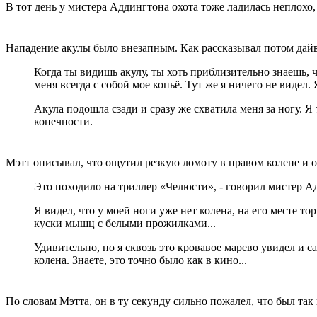
В тот день у мистера Аддингтона охота тоже ладилась неплохо,
Нападение акулы было внезапным. Как рассказывал потом дай
Когда ты видишь акулу, ты хоть приблизительно знаешь, ч
меня всегда с собой мое копьё. Тут же я ничего не видел.
Акула подошла сзади и сразу же схватила меня за ногу. Я
конечности.
Мэтт описывал, что ощутил резкую ломоту в правом колене и о
Это походило на триллер «Челюсти», - говорил мистер А
Я видел, что у моей ноги уже нет колена, на его месте то
куски мышц с белыми прожилками...
Удивительно, но я сквозь это кровавое марево увидел и с
колена. Знаете, это точно было как в кино...
По словам Мэтта, он в ту секунду сильно пожалел, что был так 