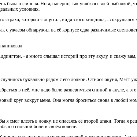
нь была отличная. Но я, наверно, так увлёкся своей рыбалкой, ч
деальных условиях.
ого страха, который я ощутил, видя этого хищника, - сокрушался
бак с ужасом обнаружил на её корпусе едва различимые светловат
апаниковал.
ддингтон, - я много слышал историй про эту акулу, и скажу вам,
.
случилось буквально рядом с его лодкой. Относя окуня, Мэтт уж
браться в неё, мне надо было развернуться спиной к акуле, а эт
вый круг вокруг меня. Она могла броситься снова в любой мом
 я смог влезть в лодку, не опасаясь её второй атаки. Тогда я ре
забыл о сильной боли в своём колене.
 Хищник сильно и резко мотнул головой и ударил хвостом. Акула 