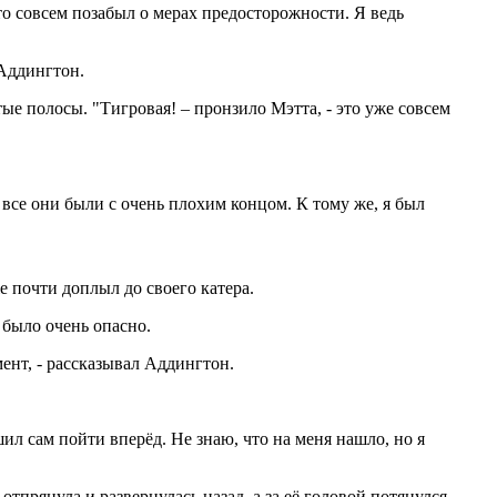
то совсем позабыл о мерах предосторожности. Я ведь
 Аддингтон.
ые полосы. "Тигровая! – пронзило Мэтта, - это уже совсем
 все они были с очень плохим концом. К тому же, я был
е почти доплыл до своего катера.
о было очень опасно.
ент, - рассказывал Аддингтон.
шил сам пойти вперёд. Не знаю, что на меня нашло, но я
отпрянула и развернулась назад, а за её головой потянулся