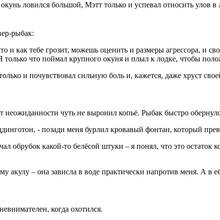
 окунь ловился большой, Мэтт только и успевал относить улов в 
вер-рыбак:
то и как тебе грозит, можешь оценить и размеры агрессора, и св
 Я только что поймал крупного окуня и плыл к лодке, чтобы поло
 только и почувствовал сильную боль и, кажется, даже хруст сво
т неожиданности чуть не выронил копьё. Рыбак быстро обернулс
ддинготон, - позади меня бурлил кровавый фонтан, который пре
рчал обрубок какой-то белёсой штуки – я понял, что это остаток 
аму акулу – она зависла в воде практически напротив меня. А в е
невнимателен, когда охотился.