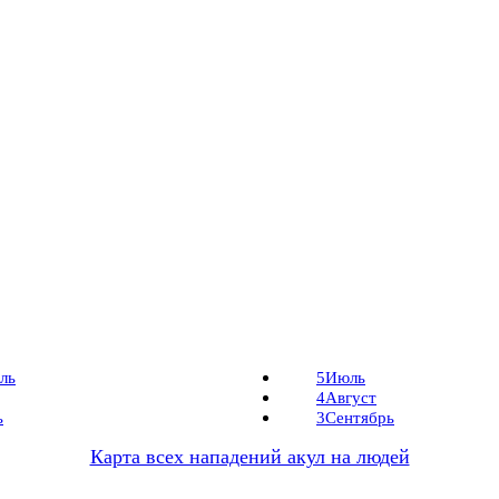
ль
5
Июль
4
Август
ь
3
Сентябрь
Карта всех нападений акул на людей