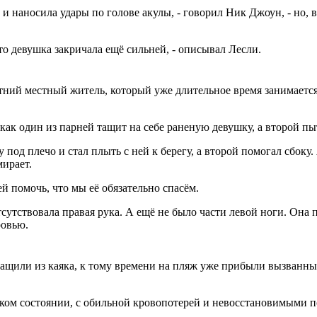
 и наносила удары по голове акулы, - говорил Ник Джоун, - но, 
о девушка закричала ещё сильней, - описывал Лесли.
етний местный житель, который уже длительное время занимаетс
как один из парней тащит на себе раненую девушку, а второй пыт
под плечо и стал плыть с ней к берегу, а второй помогал сбоку.
мирает.
 ей помочь, что мы её обязательно спасём.
сутствовала правая рука. А ещё не было части левой ноги. Она 
ровью.
щили из каяка, к тому времени на пляж уже прибыли вызванные
еском состоянии, с обильной кровопотерей и невосстановимыми