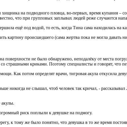
ищника на подводного пловца, во-первых, время купания – соб
звестно, что при групповых заплывах людей реже случаются напа
ршила ещё под водой, то есть, когда Тина сама находилась на ка
ить картину происшедшего (сама жертва пока не могла давать н
на поверхности не было обнаружено, неподалёку от места погру
со страшными криками. Поэтому специалисты и говорят, что пе
омощи. Как потом определят врачи, тигровая акула откусила дев
ше никогда не слышал, чтоб человек так кричал, - рассказывал 
 акулы.
и огромный риск поплыли к девушке на подмогу.
егу, к тому же было понятно, что девушка в то же время постоян