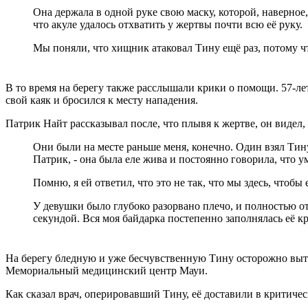
Она держала в одной руке свою маску, которой, наверное,
что акуле удалось отхватить у жертвы почти всю её руку.
Мы поняли, что хищник атаковал Тину ещё раз, потому чт
В то время на берегу также расслышали крики о помощи. 57-л
свой каяк и бросился к месту нападения.
Патрик Найт рассказывал после, что плывя к жертве, он видел, 
Они были на месте раньше меня, конечно. Один взял Тину 
Патрик, - она была еле жива и постоянно говорила, что у
Помню, я ей ответил, что это не так, что мы здесь, чтобы
У девушки было глубоко разорвано плечо, и полностью от
секундой. Вся моя байдарка постепенно заполнялась её к
На берегу бледную и уже бесчувственную Тину осторожно выта
Мемориальный медицинский центр Мауи.
Как сказал врач, оперировавший Тину, её доставили в критич