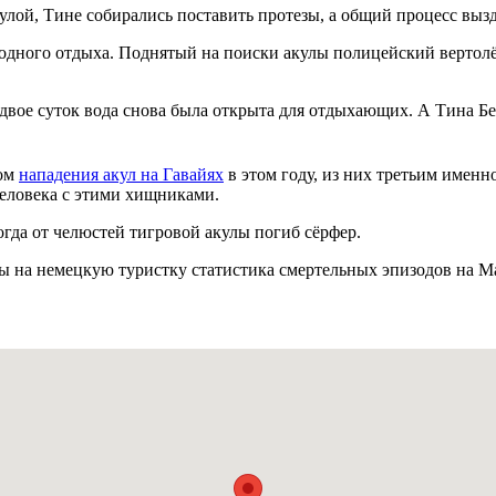
кулой, Тине собирались поставить протезы, а общий процесс вы
одного отдыха. Поднятый на поиски акулы полицейский вертолёт
двое суток вода снова была открыта для отдыхающих. А Тина Бен
дом
нападения акул на Гавайях
в этом году, из них третьим именн
человека с этими хищниками.
огда от челюстей тигровой акулы погиб сёрфер.
ы на немецкую туристку статистика смертельных эпизодов на Ма