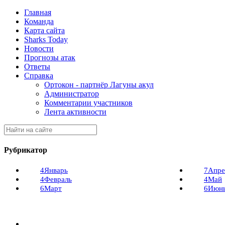
Главная
Команда
Карта сайта
Sharks Today
Новости
Прогнозы атак
Ответы
Справка
Ортокон - партнёр Лагуны акул
Администратор
Комментарии участников
Лента активности
Рубрикатор
4
Январь
7
Апре
4
Февраль
4
Май
6
Март
6
Июн