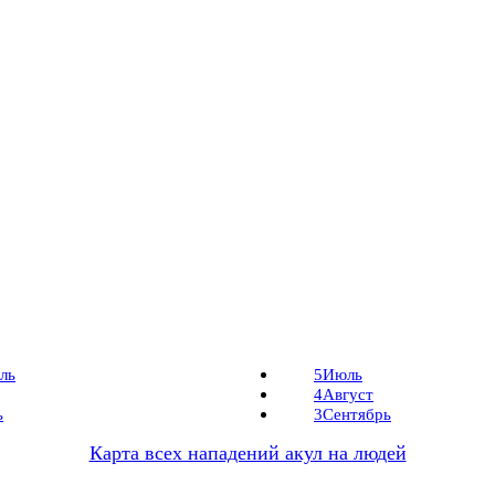
ль
5
Июль
4
Август
ь
3
Сентябрь
Карта всех нападений акул на людей