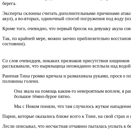
берега.
Эксперты склонны считать дополнительными причинами атаки х
акул), а во-вторых, одиночный способ погружения под воду (и
Кроме того, очевидно, что первый бросок на девушку акула сове
Так, по крайней мере, можно заочно приблизительно восстанов
состоянии).
Со слов очевидцев, никаких признаков присутствия хищников 
рассказывали, что ныряльщица неожиданно всплыла над водой 
Раненая Тина громко кричала и размахивала руками, прося о п
половины голени.
Она звала на помощь каким-то невероятным воплем, я рань
большое тёмно-бурое пятно.
Мы с Ником поняли, что там случилось жуткое нападение
Парни, которые оказались ближе всего к Тине, на свой страх 
Лесли описывал, что несчастная отчаянно пыталась уплыть к бер