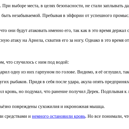
При выборе места, в целях безопасности, не стали заплывать да
а быть незабываемой. Пребывая в эйфории от успешного промысл
то они будут атаковать именно его, так как в это время держа
ую атаку на Арнела, схватив его за ногу. Однако в это время о
м, что случилось с ним под водой:
арил одну из них гарпуном по голове. Видимо, я её оглушил, так
угих рыбаков. Придя в себя после удара, акула опять предприняла
етил кровь, но подумал, что ранение получил Дерек. Подплывая 
серьёзно повреждены сухожилия и икроножная мышца.
ми средствами и
немного остановили кровь
. Но все понимали, ч