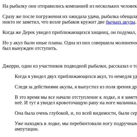
На рыбалку они отправились компанией из нескольких человек. 
Сразу же после погружения их ожидала удача, рыбалка обещал
никто не заметил, что возле рыбаков кружит две
бычьих акулы
.
Когда же Дерек увидел приближающихся хищниц, он подумал, ч
Но у акул были иные планы. Одна из них совершила молниеносн
был вынужден отступить.
Джерри, один из участников подводной рыбалки, рассказал о то
Когда я увидел двух приближающихся акул, то немедля уд
Следя за действиями акулы, я выпустил из поля зрения др
В это время мы все начали отступление к лодке, и я зам
неё. И тут я увидел кровоточащую рану на ноге мальчика.
Она была очень глубокой, и, по всей видимости, были 
Уже находясь в лодке, мы перебинтовали ногу подручны
ампутации.