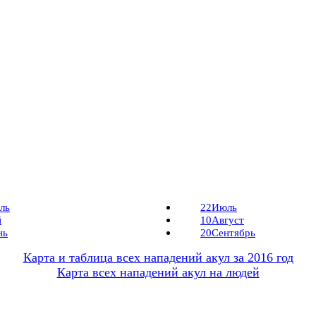
ль
22
Июль
й
10
Август
нь
20
Сентябрь
Карта и таблица всех нападений акул за 2016 год
Карта всех нападений акул на людей