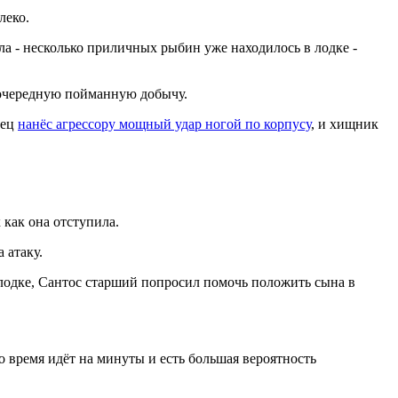
леко.
а - несколько приличных рыбин уже находилось в лодке -
л очередную пойманную добычу.
тец
нанёс агрессору мощный удар ногой по корпусу
, и хищник
 как она отступила.
 атаку.
к лодке, Сантос старший попросил помочь положить сына в
то время идёт на минуты и есть большая вероятность