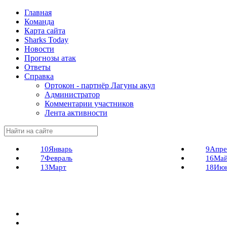
Главная
Команда
Карта сайта
Sharks Today
Новости
Прогнозы атак
Ответы
Справка
Ортокон - партнёр Лагуны акул
Администратор
Комментарии участников
Лента активности
10
Январь
9
Апре
7
Февраль
16
Ма
13
Март
18
Ию