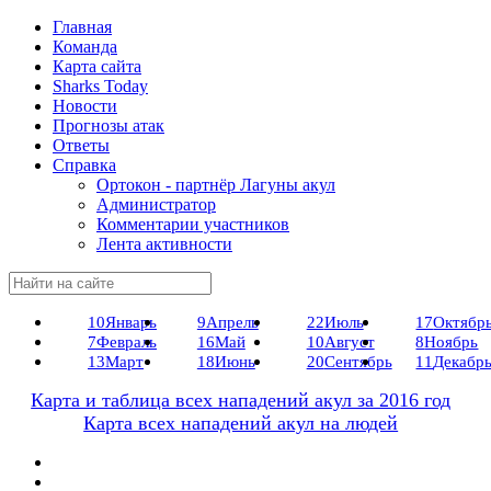
Главная
Команда
Карта сайта
Sharks Today
Новости
Прогнозы атак
Ответы
Справка
Ортокон - партнёр Лагуны акул
Администратор
Комментарии участников
Лента активности
10
Январь
9
Апрель
22
Июль
17
Октябр
7
Февраль
16
Май
10
Август
8
Ноябрь
13
Март
18
Июнь
20
Сентябрь
11
Декабр
Карта и таблица всех нападений акул за 2016 год
Карта всех нападений акул на людей