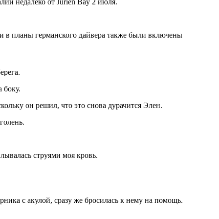
ии недалеко от Jurien Bay 2 июля.
ии в планы германского дайвера также были включены
ерега.
 боку.
кольку он решил, что это снова дурачится Элен.
голень.
плывалась струями моя кровь.
рника с акулой, сразу же бросилась к нему на помощь.