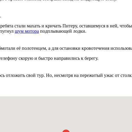
.
ебята стали махать и кричать Питеру, оставшемуся в ней, чтобы т
спугнул
шум мотора
подплывающей лодки.
бмотали её полотенцем, а для остановки кровотечения использов
елефону скорую и быстро направились к берегу.
ь отложить свой тур. Но, несмотря на пережитый ужас от стол