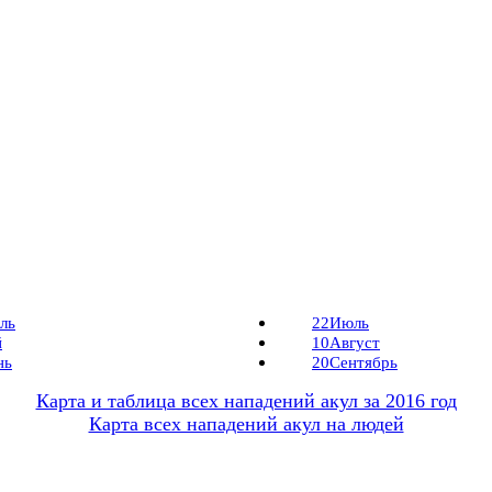
ль
22
Июль
й
10
Август
нь
20
Сентябрь
Карта и таблица всех нападений акул за 2016 год
Карта всех нападений акул на людей