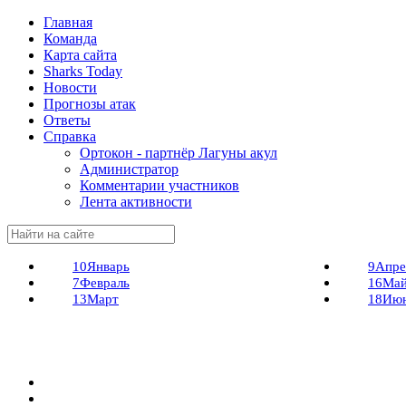
Главная
Команда
Карта сайта
Sharks Today
Новости
Прогнозы атак
Ответы
Справка
Ортокон - партнёр Лагуны акул
Администратор
Комментарии участников
Лента активности
10
Январь
9
Апре
7
Февраль
16
Ма
13
Март
18
Ию