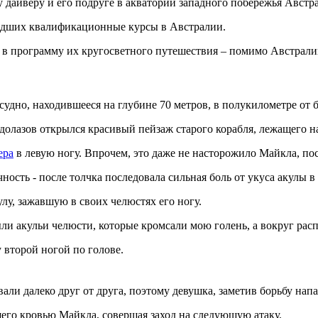
дайверу и его подруге в акватории западного побережья Австрал
шедших квалификационные курсы в Австралии.
о в программу их кругосветного путешествия – помимо Австрал
удно, находившееся на глубине 70 метров, в полукилометре от б
олазов открылся красивый пейзаж старого корабля, лежащего на
ера
в левую ногу. Впрочем, это даже не насторожило Майкла, пос
ность - после толчка последовала сильная боль от укуса акулы в 
лу, зажавшую в своих челюстях его ногу.
ли акульи челюсти, которые кромсали мою голень, а вокруг рас
у второй ногой по голове.
али далеко друг от друга, поэтому девушка, заметив борьбу напа
щего кровью Майкла, совершая заход на следующую атаку.