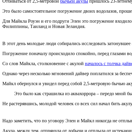
Отбиваться от 2,5-метровой
бычьей акулы
пришлось 23-летнему 
Это было самостоятельное погружение двоих водолазов, про
Для Майкла Роуэн и его подруги Элен это погружение входил
Филиппины, Таиланд и Новая Зеландия.
В этот день молодые люди собирались исследовать затонувшее с
Погружение поначалу происходило спокойно, перед глазами вод
Со слов Майкла, столкновение с акулой
началось с толчка дайв
Однако через несколько мгновений дайвер поплатился за беспеч
Майкл обернулся и увидел перед собой 2,5-метровую бычью аку
Это было как страшилка из аквахоррора – передо мной бы
Не растерявшись, молодой человек со всех сил начал бить акул
Надо заметить, что по уговору Элен и Майкл никогда не отплыв
Акула, между тем, отпрянула от добычи и отплыла от истекаю