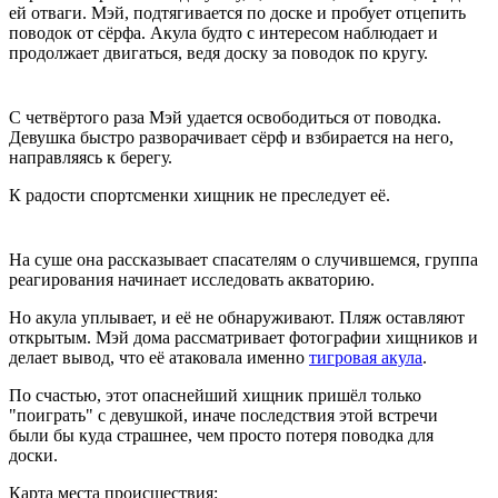
ей отваги. Мэй, подтягивается по доске и пробует отцепить
поводок от сёрфа. Акула будто с интересом наблюдает и
продолжает двигаться, ведя доску за поводок по кругу.
С четвёртого раза Мэй удается освободиться от поводка.
Девушка быстро разворачивает сёрф и взбирается на него,
направляясь к берегу.
К радости спортсменки хищник не преследует её.
На суше она рассказывает спасателям о случившемся, группа
реагирования начинает исследовать акваторию.
Но акула уплывает, и её не обнаруживают. Пляж оставляют
открытым. Мэй дома рассматривает фотографии хищников и
делает вывод, что её атаковала именно
тигровая акула
.
По счастью, этот опаснейший хищник пришёл только
"поиграть" с девушкой, иначе последствия этой встречи
были бы куда страшнее, чем просто потеря поводка для
доски.
Карта места происшествия: