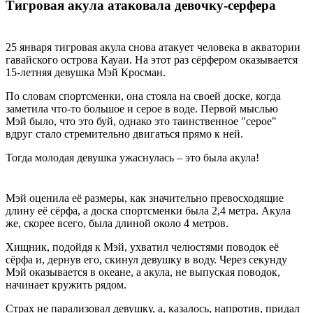
Тигровая акула атаковала девочку-серфера
25 января тигровая акула снова атакует человека в акватории
гавайского острова Кауаи. На этот раз сёрфером оказывается
15-летняя девушка Мэй Кросман.
По словам спортсменки, она стояла на своей доске, когда
заметила что-то большое и серое в воде. Первой мыслью
Мэй было, что это буй, однако это таинственное "серое"
вдруг стало стремительно двигаться прямо к ней.
Тогда молодая девушка ужаснулась – это была акула!
Мэй оценила её размеры, как значительно превосходящие
длину её сёрфа, а доска спортсменки была 2,4 метра. Акула
же, скорее всего, была длиной около 4 метров.
Хищник, подойдя к Мэй, ухватил челюстями поводок её
сёрфа и, дернув его, скинул девушку в воду. Через секунду
Мэй оказывается в океане, а акула, не выпуская поводок,
начинает кружить рядом.
Страх не парализовал девушку, а, казалось, напротив, придал