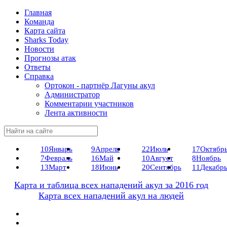
Главная
Команда
Карта сайта
Sharks Today
Новости
Прогнозы атак
Ответы
Справка
Ортокон - партнёр Лагуны акул
Администратор
Комментарии участников
Лента активности
10
Январь
9
Апрель
22
Июль
17
Октябр
7
Февраль
16
Май
10
Август
8
Ноябрь
13
Март
18
Июнь
20
Сентябрь
11
Декабр
Карта и таблица всех нападений акул за 2016 год
Карта всех нападений акул на людей