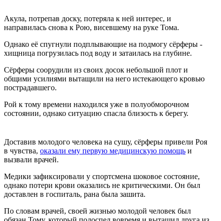
Акула, потрепав доску, потеряла к ней интерес, и
направилась снова к Рою, висевшему на руке Тома.
Однако её спугнули подплывающие на подмогу сёрферы -
хищница погрузилась под воду и затаилась на глубине.
Сёрферы соорудили из своих досок небольшой плот и
общими усилиями вытащили на него истекающего кровью
пострадавшего.
Рой к тому времени находился уже в полуобморочном
состоянии, однако ситуацию спасла близость к берегу.
Доставив молодого человека на сушу, сёрферы привели Роя
в чувства,
оказали ему первую медицинскую помощь
и
вызвали врачей.
Медики зафиксировали у спортсмена шоковое состояние,
однако потери крови оказались не критическими. Он был
доставлен в госпиталь, рана была зашита.
По словам врачей, своей жизнью молодой человек был
обязан Тому, который подоспел вовремя и вытащил друга из