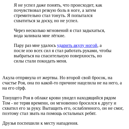
Я не успел даже понять, что происходит, как
почувствовал резкую боль в ноге, а затем
стремительно стал тонуть. Я попытался
схватиться за доску, но не успел.
Через несколько мгновений я стал задыхаться,
вода заливала мне лёгкие.
Пару раз мне удалось
ударить акулу ногой
, а
после изо всех сил я стал работать руками, чтобы
выбраться на спасительную поверхность, но
силы стали покидать меня.
Акула отпрянула от жертвы. Но второй свой бросок, на
счастье Роя, она по какой-то причине нацелила не на него, а
на его сёрф.
Тонущего Роя в облаке крови увидел находящийся рядом
Том - не теряя времени, он мгновенно бросился к другу и
схватил его за руку. Вытащить его, ослабленного, он не смог,
поэтому стал звать на помощь остальных ребят.
Друзья поспешили к месту нападения.