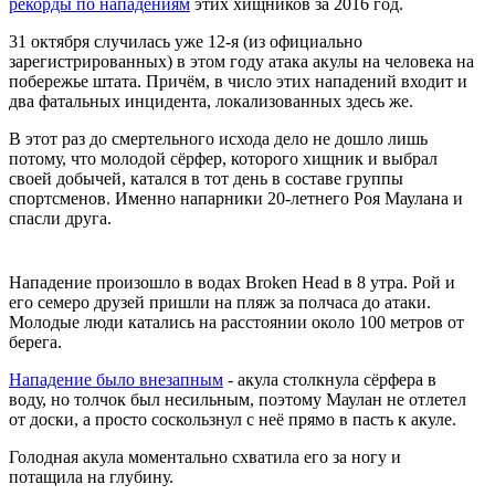
рекорды по нападениям
этих хищников за 2016 год.
31 октября случилась уже 12-я (из официально
зарегистрированных) в этом году атака акулы на человека на
побережье штата. Причём, в число этих нападений входит и
два фатальных инцидента, локализованных здесь же.
В этот раз до смертельного исхода дело не дошло лишь
потому, что молодой сёрфер, которого хищник и выбрал
своей добычей, катался в тот день в составе группы
спортсменов. Именно напарники 20-летнего Роя Маулана и
спасли друга.
Нападение произошло в водах Broken Head в 8 утра. Рой и
его семеро друзей пришли на пляж за полчаса до атаки.
Молодые люди катались на расстоянии около 100 метров от
берега.
Нападение было внезапным
- акула столкнула сёрфера в
воду, но толчок был несильным, поэтому Маулан не отлетел
от доски, а просто соскользнул с неё прямо в пасть к акуле.
Голодная акула моментально схватила его за ногу и
потащила на глубину.