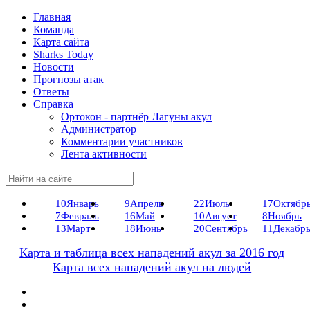
Главная
Команда
Карта сайта
Sharks Today
Новости
Прогнозы атак
Ответы
Справка
Ортокон - партнёр Лагуны акул
Администратор
Комментарии участников
Лента активности
10
Январь
9
Апрель
22
Июль
17
Октябр
7
Февраль
16
Май
10
Август
8
Ноябрь
13
Март
18
Июнь
20
Сентябрь
11
Декабр
Карта и таблица всех нападений акул за 2016 год
Карта всех нападений акул на людей