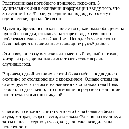
Родственникам погибшего пришлось пережить 3
мучительных дня в ожидании информации ввиду того, что
35-летний Пол Фарай, ушедший на подводную охоту в
одиночестве, пропал без вести.
Мужчину бросились искать после того, как была обнаружена
пустой его лодка, стоявшая на якоре в водах северного
побережья недалеко от Эрли Бич. Неподалёку от шлюпки
было найдено и поломанное подводное ружьё дайвера.
Эти находки сразу встревожили местный водный патруль,
который сразу допустил самые трагические версии
случившегося.
Впрочем, одной из таких версий была гибель подводного
охотника от столкновения с крокодилом. Однако следы на
самом ружье, а потом и на найденных останках тела Пола,
говорили однозначно, что погибший перед своей кончиной
повстречался именно с акулой.
Спасатели склонны считать, что это была большая белая
акула, которая, скорее всего, атаковала Фарайя на глубине, а
затем нанесла серию укусов, когда он уже находился на
поверхности.