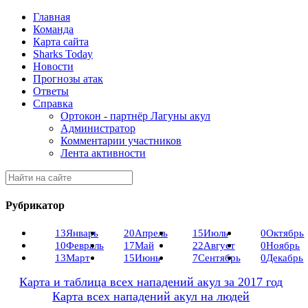
Главная
Команда
Карта сайта
Sharks Today
Новости
Прогнозы атак
Ответы
Справка
Ортокон - партнёр Лагуны акул
Администратор
Комментарии участников
Лента активности
Рубрикатор
13
Январь
20
Апрель
15
Июль
0
Октябрь
10
Февраль
17
Май
22
Август
0
Ноябрь
13
Март
15
Июнь
7
Сентябрь
0
Декабрь
Карта и таблица всех нападений акул за 2017 год
Карта всех нападений акул на людей