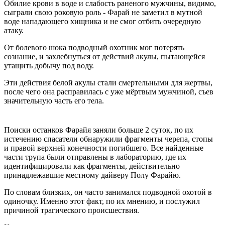
Обилие крови в воде и слабость раненого мужчины, видимо,
сыграли свою роковую роль - Фарай не заметил в мутной
воде нападающего хищника и не смог отбить очередную
атаку.
От болевого шока подводный охотник мог потерять
сознание, и захлебнуться от действий акулы, пытающейся
утащить добычу под воду.
Эти действия белой акулы стали смертельными для жертвы,
после чего она расправилась с уже мёртвым мужчиной, съев
значительную часть его тела.
Поиски останков Фарайя заняли больше 2 суток, по их
истечению спасатели обнаружили фрагменты черепа, стопы
и правой верхней конечности погибшего. Все найденные
части трупа были отправлены в лабораторию, где их
идентифицировали как фрагменты, действительно
принадлежавшие местному дайверу Полу Фарайю.
По словам близких, он часто занимался подводной охотой в
одиночку. Именно этот факт, по их мнению, и послужил
причиной трагического происшествия.