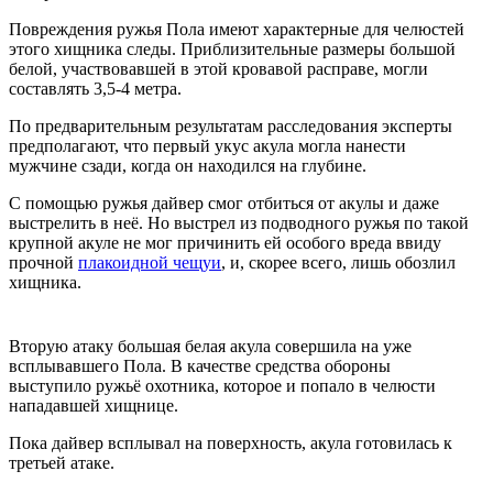
Повреждения ружья Пола имеют характерные для челюстей
этого хищника следы. Приблизительные размеры большой
белой, участвовавшей в этой кровавой расправе, могли
составлять 3,5-4 метра.
По предварительным результатам расследования эксперты
предполагают, что первый укус акула могла нанести
мужчине сзади, когда он находился на глубине.
С помощью ружья дайвер смог отбиться от акулы и даже
выстрелить в неё. Но выстрел из подводного ружья по такой
крупной акуле не мог причинить ей особого вреда ввиду
прочной
плакоидной чещуи
, и, скорее всего, лишь обозлил
хищника.
Вторую атаку большая белая акула совершила на уже
всплывавшего Пола. В качестве средства обороны
выступило ружьё охотника, которое и попало в челюсти
нападавшей хищнице.
Пока дайвер всплывал на поверхность, акула готовилась к
третьей атаке.