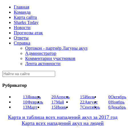
Главная
Команда
Карта сайта
Sharks Today
Новости
Прогнозы атак
Ответы
Справка
Ортокон - партнёр Лагуны акул
Администратор
Комментарии участников
Лента активности
Рубрикатор
13
Январь
20
Апрель
15
Июль
0
Октябрь
10
Февраль
17
Май
22
Август
0
Ноябрь
13
Март
15
Июнь
7
Сентябрь
0
Декабрь
Карта и таблица всех нападений акул за 2017 год
Карта всех нападений акул на людей