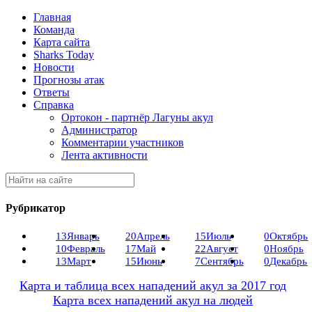
Главная
Команда
Карта сайта
Sharks Today
Новости
Прогнозы атак
Ответы
Справка
Ортокон - партнёр Лагуны акул
Администратор
Комментарии участников
Лента активности
Рубрикатор
13
Январь
20
Апрель
15
Июль
0
Октябрь
10
Февраль
17
Май
22
Август
0
Ноябрь
13
Март
15
Июнь
7
Сентябрь
0
Декабрь
Карта и таблица всех нападений акул за 2017 год
Карта всех нападений акул на людей