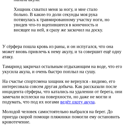
Хищник схватил меня за ногу, и мне стало
больно. В какие-то доли секунды моя рука
потянулась к травмированному участку ноги, но
увидев что-то вцепившееся в конечность и
висящее на ней, я сразу же заскочил на доску.
У сёрфера пошла кровь из раны, и он испугался, что она
может вновь привлечь к нему акулу, и та совершит ещё одну
атаку.
Тамаринд закричал остальным отдыхающим на воде, что его
укусила акула, и очень быстро поплыл на сушу.
На счастье спортсмена хищник не вернулся - видимо, его
интересовала совсем другая добыча. Как рассказали после
инцидента сёрферы, что катались на удалении от берега, они
замечали всплески на поверхности, но даже не могли и
подумать, что под их ногами
ведёт охоту акула
.
Молодой человек самостоятельно выбрался на берег. До
приезда скорой помощи пляжники помогли ему остановить
кровотечение.