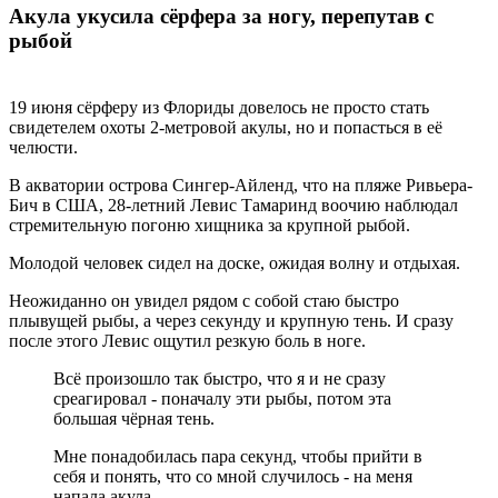
Акула укусила сёрфера за ногу, перепутав с
рыбой
19 июня сёрферу из Флориды довелось не просто стать
свидетелем охоты 2-метровой акулы, но и попасться в её
челюсти.
В акватории острова Сингер-Айленд, что на пляже Ривьера-
Бич в США, 28-летний Левис Тамаринд воочию наблюдал
стремительную погоню хищника за крупной рыбой.
Молодой человек сидел на доске, ожидая волну и отдыхая.
Неожиданно он увидел рядом с собой стаю быстро
плывущей рыбы, а через секунду и крупную тень. И сразу
после этого Левис ощутил резкую боль в ноге.
Всё произошло так быстро, что я и не сразу
среагировал - поначалу эти рыбы, потом эта
большая чёрная тень.
Мне понадобилась пара секунд, чтобы прийти в
себя и понять, что со мной случилось - на меня
напала акула.