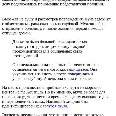
делу подключились прибывшие представители полиции.
Выбежав на сушу и рассмотрев повреждения, Луиз вздохнул
с облегчением - рана оказалась неглубокой. Мужчина был
отправлен в больницу, и после оказания первой помощи
отпущен домой.
Для меня было большой неожиданностью
столкнуться здесь лицом к лицу с акулой, -
прокомментировал в социальных сетях
пострадавший.
Она неожиданно начала плыть на меня и мне не
оставалось ни чего иного, как
защищаться
. Она
укусила меня за кисть, а после повернулась и
ушла на глубину. А ведь она могла и сильнее...
На место происшествия прибыли эксперты из морского
центра Palma Aquarium. По их мнению, акула выбрала для
появления удачное место и время - середину выходного дня
и переполненный пляж. Напавший хищник был
идентифицирован как
голубая акула
.
Эксперты предположили, что хищница могла оказаться у