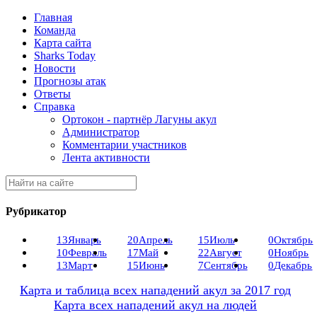
Главная
Команда
Карта сайта
Sharks Today
Новости
Прогнозы атак
Ответы
Справка
Ортокон - партнёр Лагуны акул
Администратор
Комментарии участников
Лента активности
Рубрикатор
13
Январь
20
Апрель
15
Июль
0
Октябрь
10
Февраль
17
Май
22
Август
0
Ноябрь
13
Март
15
Июнь
7
Сентябрь
0
Декабрь
Карта и таблица всех нападений акул за 2017 год
Карта всех нападений акул на людей