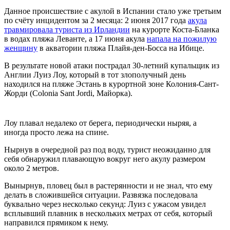
Данное происшествие с акулой в Испании стало уже третьим
по счёту инцидентом за 2 месяца: 2 июня 2017 года
акула
травмировала туриста из Ирландии
на курорте Коста-Бланка
в водах пляжа Леванте, а 17 июня акула
напала на пожилую
женщину
в акватории пляжа Плайя-ден-Босса на Ибице.
В результате новой атаки пострадал 30-летний купальщик из
Англии Луиз Лоу, который в тот злополучный день
находился на пляже Эстань в курортной зоне Колония-Сант-
Жорди (Colonia Sant Jordi, Майорка).
Лоу плавал недалеко от берега, периодически ныряя, а
иногда просто лежа на спине.
Нырнув в очередной раз под воду, турист неожиданно для
себя обнаружил плавающую вокруг него акулу размером
около 2 метров.
Вынырнув, пловец был в растерянности и не знал, что ему
делать в сложившейся ситуации. Развязка последовала
буквально через несколько секунд: Луиз с ужасом увидел
всплывший плавник в нескольких метрах от себя, который
направился прямиком к нему.