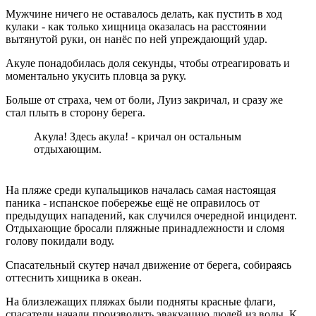
Мужчине ничего не оставалось делать, как пустить в ход
кулаки - как только хищница оказалась на расстоянии
вытянутой руки, он нанёс по ней упреждающий удар.
Акуле понадобилась доля секунды, чтобы отреагировать и
моментально укусить пловца за руку.
Больше от страха, чем от боли, Луиз закричал, и сразу же
стал плыть в сторону берега.
Акула! Здесь акула! - кричал он остальным
отдыхающим.
На пляже среди купальщиков началась самая настоящая
паника - испанское побережье ещё не оправилось от
предыдущих нападений, как случился очередной инцидент.
Отдыхающие бросали пляжные принадлежности и сломя
голову покидали воду.
Спасательный скутер начал движение от берега, собираясь
оттеснить хищника в океан.
На близлежащих пляжах были подняты красные флаги,
спасатели начали производить эвакуацию людей из воды. К