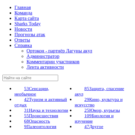
Главная
Команда
Карта сайта
Sharks Today
Новости
Прогнозы атак
Ответы
Справка
Ортокон - партнёр Лагуны акул
Администратор
Комментарии участников
Лента активности
53
Сенсации,
85
Защита, спасение
необычное
акул
42
Туризм и активный
29
Кино, культура и
отдых
искусство
31
Наука и технологии
25
Юмор, курьезы
55
Происшествия
109
Биология и
68
Опасность
изучение
9
Палеонтология
47
Другое