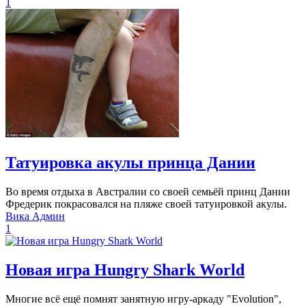
1
Татуировка акулы принца Дании
Во время отдыха в Австралии со своей семьёй принц Дании
Фредерик покрасовался на пляже своей татуировкой акулы.
Вика Админ
1
Новая игра Hungry Shark World
Многие всё ещё помнят занятную игру-аркаду "Evolution",