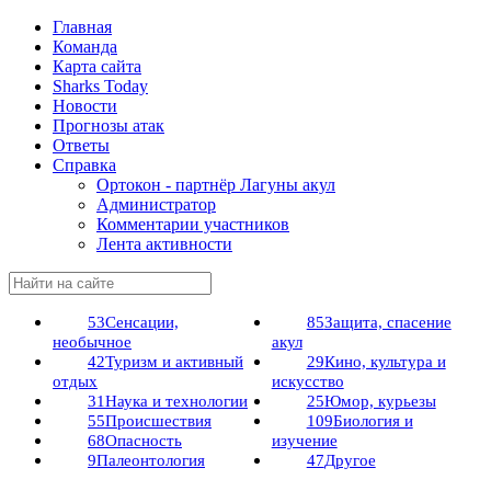
Главная
Команда
Карта сайта
Sharks Today
Новости
Прогнозы атак
Ответы
Справка
Ортокон - партнёр Лагуны акул
Администратор
Комментарии участников
Лента активности
53
Сенсации,
85
Защита, спасение
необычное
акул
42
Туризм и активный
29
Кино, культура и
отдых
искусство
31
Наука и технологии
25
Юмор, курьезы
55
Происшествия
109
Биология и
68
Опасность
изучение
9
Палеонтология
47
Другое