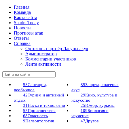
Главная
Команда
Карта сайта
Sharks Today
Новости
Прогнозы атак
Ответы
Справка
Ортокон - партнёр Лагуны акул
Администратор
Комментарии участников
Лента активности
53
Сенсации,
85
Защита, спасение
необычное
акул
42
Туризм и активный
29
Кино, культура и
отдых
искусство
31
Наука и технологии
25
Юмор, курьезы
55
Происшествия
109
Биология и
68
Опасность
изучение
9
Палеонтология
47
Другое