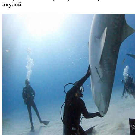
акулой