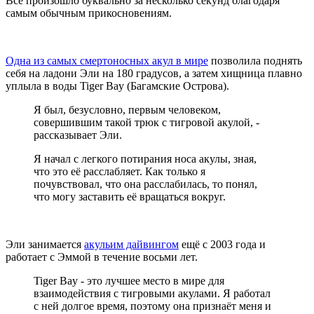
Всё произошло буквально за несколько секунд благодаря
самым обычным прикосновениям.
Одна из самых смертоносных акул в мире
позволила поднять
себя на ладони Эли на 180 градусов, а затем хищница плавно
уплыла в воды Tiger Bay (Багамские Острова).
Я был, безусловно, первым человеком,
совершившим такой трюк с тигровой акулой, -
рассказывает Эли.
Я начал с легкого потирания носа акулы, зная,
что это её расслабляет. Как только я
почувствовал, что она расслабилась, то понял,
что могу заставить её вращаться вокруг.
Эли занимается
акульим дайвингом
ещё с 2003 года и
работает с Эммой в течение восьми лет.
Tiger Bay - это лучшее место в мире для
взаимодействия с тигровыми акулами. Я работал
с ней долгое время, поэтому она признаёт меня и