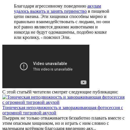
Благодаря агрессивному поведению
акулам
удалось выжить и занять первенство
в пищевой
цепи океана. Эти хищники способны мирно и
правильно взаимодействовать с людьми, но они
всё равно являются дикими животными и
никогда не будут одомашнены, подобно кошке
или кролику, - пояснил Эли.
С этой статьёй читатели смотрят следующие публикации:
Тоническая неподвижность и завораживающая фотосессия с
огромной тигровой акулой
Пьеррик не только отваживается беззаботно плавать вместе с
этим опасным хищником, но и играть с ним словно с
маленьким котёнком благодаря введению аку...