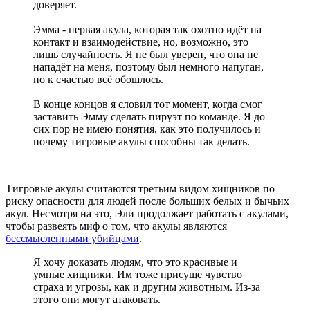
доверяет.
Эмма - первая акула, которая так охотно идёт на
контакт и взаимодействие, но, возможно, это
лишь случайность. Я не был уверен, что она не
нападёт на меня, поэтому был немного напуган,
но к счастью всё обошлось.
В конце концов я словил тот момент, когда смог
заставить Эмму сделать пируэт по команде. Я до
сих пор не имею понятия, как это получилось и
почему тигровые акулы способны так делать.
Тигровые акулы считаются третьим видом хищников по
риску опасности для людей после больших белых и бычьих
акул. Несмотря на это, Эли продолжает работать с акулами,
чтобы развеять миф о том, что акулы являются
бессмысленными убийцами
.
Я хочу доказать людям, что это красивые и
умные хищники. Им тоже присуще чувство
страха и угрозы, как и другим животным. Из-за
этого они могут атаковать.