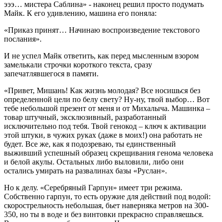
эээ… мистера Саблина» - наконец решил просто подумать
Майк. К его удивлению, машина его поняла:
«Приказ принят… Начинаю воспроизведение текстового
послания».
И не успел Майк ответить, как перед мысленным взором
замелькали строчки короткого текста, сразу
запечатлявшегося в памяти.
«Привет, Мишань! Как жизнь молодая? Все носишься без
определенной цели по белу свету? Ну-ну, твой выбор… Вот
тебе небольшой презент от меня и от Михалыча. Машинка –
товар штучный, эксклюзивный, разработанный
исключительно под тебя. Твой генокод – ключ к активации
этой штуки, в чужих руках (даже в моих!) она работать не
будет. Все же, как я подозреваю, ты единственный
выживший успешный образец скрещивания генома человека
и белой акулы. Остальных либо выловили, либо они
остались умирать на развалинах базы «Руслан».
Но к делу. «Серебряный Гарпун» имеет три режима.
Собственно гарпун, то есть оружие для действий под водой:
скорострельность небольшая, бьет наверняка метров на 300-
350, но ты в воде и без винтовки прекрасно справляешься.