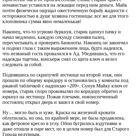
ненавистью уставился на лежащие перед ним деньги. Майк
почти физически ощущал ожесточенную борьбу жадности с
осторожностью в душе хозяина гостиницы: все же для этого
клоповника сумма явно немаленькая!
Наконец, что-то угрюмо буркнув, старик цапнул пачку и
начал медленно, каждую секунду слюнявя палец,
пересчитывать и проверять банкноты. Наконец он закончил
и поднял глаза с таким выражением лица, будто надеялся,
что незваный гость провалился в Ад. Убедившись, что его
надежды тщетны, консьерж снял со щита ключ и велел
следовать за собой.
Поднявшись по скрипучей лестнице на второй этаж, они
прошли по общему коридору и остановились у комнаты под
ржавой табличкой с надписью «209». Сунув Майку ключ от
номера, старик споро проковылял по коридору обратно и
юркнул на лестницу. Пожав плечами, новоиспеченный
постоялец открыл дверь и зашел в свой номер.
Ну… могло быть и хуже. Краска на железной кровати
облупилась, но она, по крайней мере, не была продавлена,
как фетровое кресло в углу. Обои бугрились вздутиями и
даже отошли в паре мест, но в целом номер был для Старого
Города недурным.