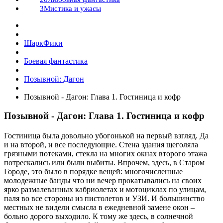
3
Мистика и ужасы
ШаркФики
Боевая фантастика
Позывной: Дагон
Позывной - Дагон: Глава 1. Гостиница и кофр
Позывной - Дагон: Глава 1. Гостиница и кофр
Гостиница была довольно убогонькой на первый взгляд. Да
и на второй, и все последующие. Стена здания щеголяла
грязными потеками, стекла на многих окнах второго этажа
потрескались или были выбиты. Впрочем, здесь, в Старом
Городе, это было в порядке вещей: многочисленные
молодежные банды что ни вечер прокатывались на своих
ярко размалеванных кабриолетах и мотоциклах по улицам,
паля во все стороны из пистолетов и УЗИ. И большинство
местных не видели смысла в ежедневной замене окон –
больно дорого выходило. К тому же здесь, в солнечной