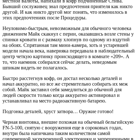
местной валюты, напихали в кофр подчиненные Стива.
Бывший сослуживец знал предпочтения приятеля как никто
другой. И как никто другой мог понять, что изменилось в
этих предпочтениях после Процедуры.
Неуловимо-быстрым, невозможным для обычного человека
движением Майк скакнул с перин, оказавшись возле стены у
спинки кровати и с размаху хлопнув по одному из вздутий
на обоях. Спрятанная там мини-камера, хоть и устаревшей
модели начала века, наверняка передавала в наблюдательный
центр четкую картинку происходящего в комнате «209». А
то, что наемник собирался сейчас делать, неведомым
шпикам видеть не полагалось.
Быстро расстегнув кофр, он достал несколько деталей и
начал аккуратно, но все же стремительно собирать их меж
собой. Майк заставил себя замедлиться до обычной для
людей скорости только когда аккуратно активировал и
устанавливал на место радиоактивную батарею.
Подгонка деталей, хруст затвора… Оружие готово!
Черная винтовка, внешне похожая на обычный бельгийскую
FN-5-100, снятую с вооружения еще в сороковых годах,
внутри была напичкана таким количеством самой
современной засекреченной электроники и запрещенными в