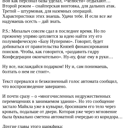
Вон как персонал базы уделал, «Челюсти» отдыхают…
Второй режим – снайперская винтовка, для дальних атак.
Третий – штурмовая, для наземных операций.
Характеристики этих знаешь. Удачи тебе. И если все же
надумаешь осесть – дай знать.
P.S.: Михалыч совсем сдал в последнее время. Но по
прежнему упрямо цепляется за идею найти эту его
полумифическую «Базу Нуперимо». Говорит, будет
добиваться от правительства Князей финансирования
поисков. Чтобы, как говорится, «раздавить гидру
Конфедерации окончательно». Ну-ну, флаг ему в руки…
Ну все, наслаждайся подарком! Ну и, сам понимаешь,
болтать о нем не стоит».
Текст прервался и безжизненный голос автомата сообщил,
что воспроизведение завершено.
И почти сразу – о «многочисленных недружественных
перемещениях в занимаемом здании». Но это сообщение
застало Майкла уже в кувырке, бросившем его тело через
кровать, подальше от двери. Которая уже через мгновение
была буквально сметена автоматной очередью из коридора…
Другие главы этого шаркфика: