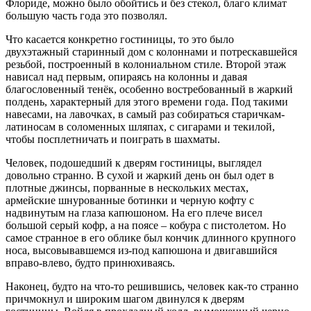
Флориде, можно было обойтись и без стекол, благо климат
большую часть года это позволял.
Что касается конкретно гостиницы, то это было
двухэтажный старинный дом с колоннами и потрескавшейся
резьбой, построенный в колониальном стиле. Второй этаж
нависал над первым, опираясь на колонны и давая
благословенный тенёк, особенно востребованный в жаркий
полдень, характерный для этого времени года. Под такими
навесами, на лавочках, в самый раз собираться старичкам-
латиносам в соломенных шляпах, с сигарами и текилой,
чтобы посплетничать и поиграть в шахматы.
Человек, подошедший к дверям гостиницы, выглядел
довольно странно. В сухой и жаркий день он был одет в
плотные джинсы, порванные в нескольких местах,
армейские шнурованные ботинки и черную кофту с
надвинутым на глаза капюшоном. На его плече висел
большой серый кофр, а на поясе – кобура с пистолетом. Но
самое странное в его облике был кончик длинного крупного
носа, высовывавшемся из-под капюшона и двигавшийся
вправо-влево, будто принюхиваясь.
Наконец, будто на что-то решившись, человек как-то странно
причмокнул и широким шагом двинулся к дверям