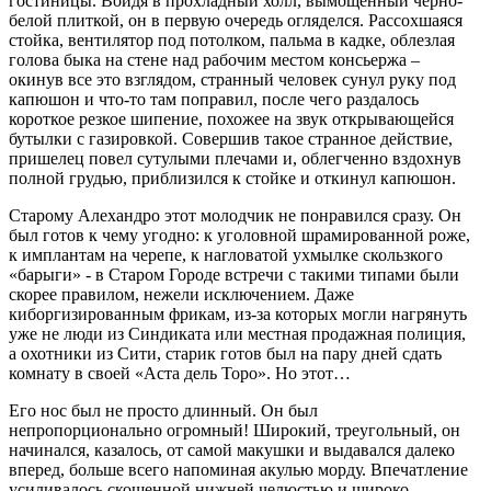
гостиницы. Войдя в прохладный холл, вымощенный черно-
белой плиткой, он в первую очередь огляделся. Рассохшаяся
стойка, вентилятор под потолком, пальма в кадке, облезлая
голова быка на стене над рабочим местом консьержа –
окинув все это взглядом, странный человек сунул руку под
капюшон и что-то там поправил, после чего раздалось
короткое резкое шипение, похожее на звук открывающейся
бутылки с газировкой. Совершив такое странное действие,
пришелец повел сутулыми плечами и, облегченно вздохнув
полной грудью, приблизился к стойке и откинул капюшон.
Старому Алехандро этот молодчик не понравился сразу. Он
был готов к чему угодно: к уголовной шрамированной роже,
к имплантам на черепе, к нагловатой ухмылке скользкого
«барыги» - в Старом Городе встречи с такими типами были
скорее правилом, нежели исключением. Даже
киборгизированным фрикам, из-за которых могли нагрянуть
уже не люди из Синдиката или местная продажная полиция,
а охотники из Сити, старик готов был на пару дней сдать
комнату в своей «Аста дель Торо». Но этот…
Его нос был не просто длинный. Он был
непропорционально огромный! Широкий, треугольный, он
начинался, казалось, от самой макушки и выдавался далеко
вперед, больше всего напоминая акулью морду. Впечатление
усиливалось скошенной нижней челюстью и широко