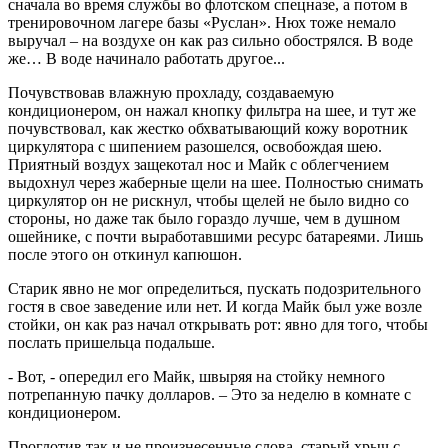
сначала во время службы во флотском спецназе, а потом в
тренировочном лагере базы «Руслан». Нюх тоже немало
выручал – на воздухе он как раз сильно обострялся. В воде
же… В воде начинало работать другое...
Почувствовав влажную прохладу, создаваемую
кондиционером, он нажал кнопку фильтра на шее, и тут же
почувствовал, как жестко обхватывающий кожу воротник
циркулятора с шипением разошелся, освобождая шею.
Приятный воздух защекотал нос и Майк с облегчением
выдохнул через жаберные щели на шее. Полностью снимать
циркулятор он не рискнул, чтобы щелей не было видно со
стороны, но даже так было гораздо лучше, чем в душном
ошейнике, с почти выработавшими ресурс батареями. Лишь
после этого он откинул капюшон.
Старик явно не мог определиться, пускать подозрительного
гостя в свое заведение или нет. И когда Майк был уже возле
стойки, он как раз начал открывать рот: явно для того, чтобы
послать пришельца подальше.
- Вот, - опередил его Майк, швыряя на стойку немного
потрепанную пачку долларов. – Это за неделю в комнате с
кондиционером.
Проглотив так и не произнесенные слова, старый хрыч с