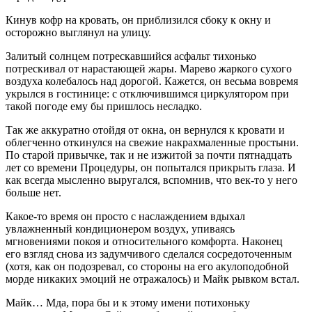
Кинув кофр на кровать, он приблизился сбоку к окну и
осторожно выглянул на улицу.
Залитый солнцем потрескавшийся асфальт тихонько
потрескивал от нарастающей жары. Марево жаркого сухого
воздуха колебалось над дорогой. Кажется, он весьма вовремя
укрылся в гостинице: с отключившимся циркулятором при
такой погоде ему бы пришлось несладко.
Так же аккуратно отойдя от окна, он вернулся к кровати и
облегченно откинулся на свежие накрахмаленные простыни.
По старой привычке, так и не изжитой за почти пятнадцать
лет со времени Процедуры, он попытался прикрыть глаза. И
как всегда мысленно выругался, вспомнив, что век-то у него
больше нет.
Какое-то время он просто с наслаждением вдыхал
увлажненный кондиционером воздух, упиваясь
мгновениями покоя и относительного комфорта. Наконец
его взгляд снова из задумчивого сделался сосредоточенным
(хотя, как он подозревал, со стороны на его акулоподобной
морде никаких эмоций не отражалось) и Майк рывком встал.
Майк… Мда, пора бы и к этому имени потихоньку