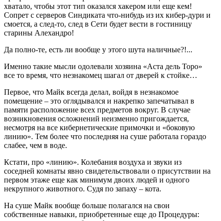
хватало, чтобы этот тип оказался хакером или еще кем!
Сопрет с серверов Синдиката что-нибудь из их кибер-дури и
смоется, а след-то, след в Сети будет вести в гостиницу
старины Алехандро!
Да полно-те, есть ли вообще у этого шута наличные?!...
Именно такие мысли одолевали хозяина «Аста дель Торо»
все то время, что незнакомец шагал от дверей к стойке…
Первое, что Майк всегда делал, войдя в незнакомое
помещение – это оглядывался и накрепко запечатывал в
памяти расположение всех предметов вокруг. В случае
возникновения осложнений неизменно пригождается,
несмотря на все кибернетические примочки и «боковую
линию». Тем более что последняя на суше работала гораздо
слабее, чем в воде.
Кстати, про «линию». Колебания воздуха и звуки из
соседней комнаты явно свидетельствовали о присутствии на
первом этаже еще как минимум двоих людей и одного
некрупного животного. Судя по запаху – кота.
На суше Майк вообще больше полагался на свои
собственные навыки, приобретенные еще до Процедуры: