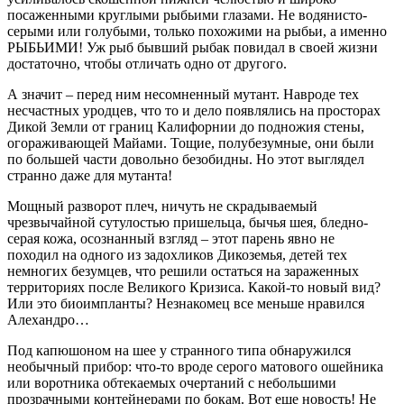
посаженными круглыми рыбьими глазами. Не водянисто-
серыми или голубыми, только похожими на рыбьи, а именно
РЫБЬИМИ! Уж рыб бывший рыбак повидал в своей жизни
достаточно, чтобы отличать одно от другого.
А значит – перед ним несомненный мутант. Навроде тех
несчастных уродцев, что то и дело появлялись на просторах
Дикой Земли от границ Калифорнии до подножия стены,
огораживающей Майами. Тощие, полубезумные, они были
по большей части довольно безобидны. Но этот выглядел
странно даже для мутанта!
Мощный разворот плеч, ничуть не скрадываемый
чрезвычайной сутулостью пришельца, бычья шея, бледно-
серая кожа, осознанный взгляд – этот парень явно не
походил на одного из задохликов Дикоземья, детей тех
немногих безумцев, что решили остаться на зараженных
территориях после Великого Кризиса. Какой-то новый вид?
Или это биоимпланты? Незнакомец все меньше нравился
Алехандро…
Под капюшоном на шее у странного типа обнаружился
необычный прибор: что-то вроде серого матового ошейника
или воротника обтекаемых очертаний с небольшими
прозрачными контейнерами по бокам. Вот еще новость! Не