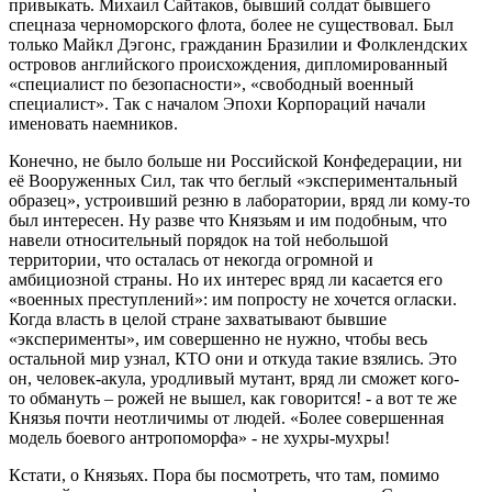
привыкать. Михаил Сайтаков, бывший солдат бывшего
спецназа черноморского флота, более не существовал. Был
только Майкл Дэгонс, гражданин Бразилии и Фолклендских
островов английского происхождения, дипломированный
«специалист по безопасности», «свободный военный
специалист». Так с началом Эпохи Корпораций начали
именовать наемников.
Конечно, не было больше ни Российской Конфедерации, ни
её Вооруженных Сил, так что беглый «экспериментальный
образец», устроивший резню в лаборатории, вряд ли кому-то
был интересен. Ну разве что Князьям и им подобным, что
навели относительный порядок на той небольшой
территории, что осталась от некогда огромной и
амбициозной страны. Но их интерес вряд ли касается его
«военных преступлений»: им попросту не хочется огласки.
Когда власть в целой стране захватывают бывшие
«эксперименты», им совершенно не нужно, чтобы весь
остальной мир узнал, КТО они и откуда такие взялись. Это
он, человек-акула, уродливый мутант, вряд ли сможет кого-
то обмануть – рожей не вышел, как говорится! - а вот те же
Князья почти неотличимы от людей. «Более совершенная
модель боевого антропоморфа» - не хухры-мухры!
Кстати, о Князьях. Пора бы посмотреть, что там, помимо