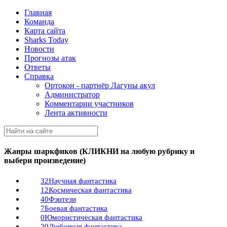
Главная
Команда
Карта сайта
Sharks Today
Новости
Прогнозы атак
Ответы
Справка
Ортокон - партнёр Лагуны акул
Администратор
Комментарии участников
Лента активности
Жанры шаркфиков (КЛИКНИ на любую рубрику и
выбери произведение)
32
Научная фантастика
12
Космическая фантастика
40
Фэнтези
7
Боевая фантастика
0
Юмористическая фантастика
20
Любовная фантастика