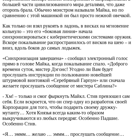
большей части цивилизованного мира деталями, что даже
оторопь брала. Обычно монстром называли Майка, но по
сравнению с этой машинкой он был просто нежной овечкой.
Как только он взял рукоять в ладонь, в висках на мгновение
кольнуло – это его «боковая линия» начала
синхронизироваться с кибернетическими системами оружия.
Вскоре покалывание распространилось от висков на шею – и
вниз, вдоль боков до самых лодыжек.
«Синхронизация завершена» - сообщил электронный голос
прямо в голове Майка, когда покалывание спало. «Доброго
времени суток, мистер Дэгонс! Угодно ли Вам будет
прослушать инструкции по пользованию новейшей
штурмовой винтовкой «Серебряный Гарпун» или сначала
желаете прослушать сообщение от мистера Саблина?»
- Хм! – только и смог фыркнуть Майкл. Стив превзошел сам
себя. Если вскроется, что он спер одну из разработок своей
Корпорации для того, чтобы подарить своему дружку-
мутанту… Хотя Князья всегда каким-то образом
выкручиваются из любых передряг. Особенно Падшие.
Особенно Стив.
«Я… эммм… желаю … эммм… прослушать сообщение…