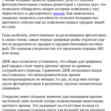
фоточувствительных глазных рецепторов у группы акул, что
позволило обнаружить общую историю появления у них
чёрно-белого и двухцветного
зрения
. Как выяснилось,
хищники лишились способности отличать большинство
цветового спектра ещё до появления первых предков людей
на суше.
Гены колбочек, ответственные за распознавание фиолетовых
и синих тонов, самые первые хрящевые рыбы утратили уже
после разделения их предков и предшественников костных
рыб. По оценкам специалистов это произошло порядка 460
млн назад.
ДНК акул позволило установить, что общие для хрящевых
рыб предки стали терять цветное зрение во времена
силурийского периода. Сравнение ДНК нескольких видов
акул показало, что монохроматическое зрение
эволюционировало не меньше 3-х раз, вследствие потерь
групп фоторецепторов в различных группах океанических
хищников.
Открытие имеет большое значение для понимания причин
частичной либо полной потери позвоночными животными
цветного зрения. Это указывает на отсутствие пользы со
стороны умения отличать цвета для большей части крупных