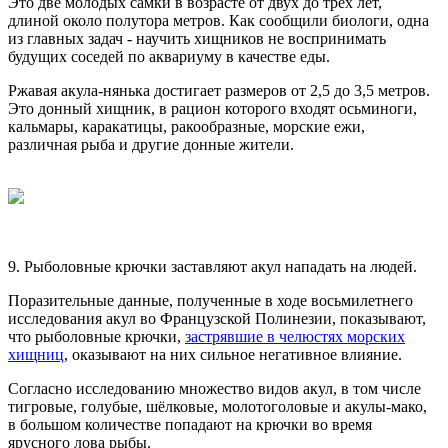
Это две молодых самки в возрасте от двух до трёх лет,
длиной около полутора метров. Как сообщили биологи, одна
из главных задач - научить хищников не воспринимать
будущих соседей по аквариуму в качестве еды.
Ржавая акула-нянька достигает размеров от 2,5 до 3,5 метров.
Это донный хищник, в рацион которого входят осьминоги,
кальмары, каракатицы, ракообразные, морские ежи,
различная рыба и другие донные жители.
9. Рыболовные крючки заставляют акул нападать на людей.
Поразительные данные, полученные в ходе восьмилетнего
исследования акул во Французской Полинезии, показывают,
что рыболовные крючки,
застрявшие в челюстях морских
хищниц
, оказывают на них сильное негативное влияние.
Согласно исследованию множество видов акул, в том числе
тигровые, голубые, шёлковые, молотоголовые и акулы-мако,
в большом количестве попадают на крючки во время
ярусного лова рыбы.