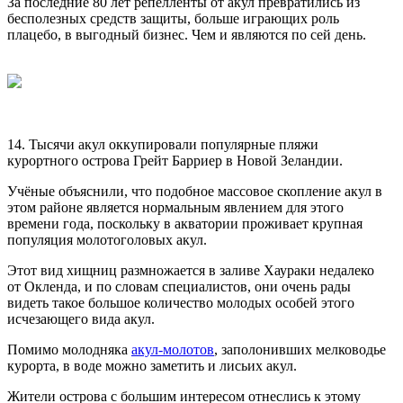
За последние 80 лет репелленты от акул превратились из
бесполезных средств защиты, больше играющих роль
плацебо, в выгодный бизнес. Чем и являются по сей день.
14. Тысячи акул оккупировали популярные пляжи
курортного острова Грейт Барриер в Новой Зеландии.
Учёные объяснили, что подобное массовое скопление акул в
этом районе является нормальным явлением для этого
времени года, поскольку в акватории проживает крупная
популяция молотоголовых акул.
Этот вид хищниц размножается в заливе Хаураки недалеко
от Окленда, и по словам специалистов, они очень рады
видеть такое большое количество молодых особей этого
исчезающего вида акул.
Помимо молодняка
акул-молотов
, заполонивших мелководье
курорта, в воде можно заметить и лисьих акул.
Жители острова с большим интересом отнеслись к этому