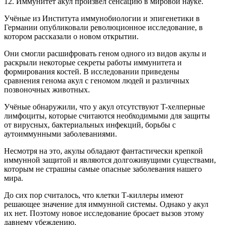
12. Иммунитет акул произвёл сенсацию в мировой науке.
Учёные из Института иммунобиологии и эпигенетики в
Германии опубликовали революционное исследование, в
котором рассказали о новом открытии.
Они смогли расшифровать геном одного из видов акулы и
раскрыли некоторые секреты работы иммунитета и
формирования костей. В исследовании приведены
сравнения генома акул с геномом людей и различных
позвоночных животных.
Учёные обнаружили, что у акул отсутствуют T-хелперные
лимфоциты, которые считаются необходимыми для защиты
от вирусных, бактериальных инфекций, борьбы с
аутоиммунными заболеваниями.
Несмотря на это, акулы обладают фантастически крепкой
иммунной защитой и являются долгоживущими существами,
которым не страшны самые опасные заболевания нашего
мира.
До сих пор считалось, что клетки Т-киллеры имеют
решающее значение для иммунной системы. Однако у акул
их нет. Поэтому новое исследование бросает вызов этому
давнему убеждению.