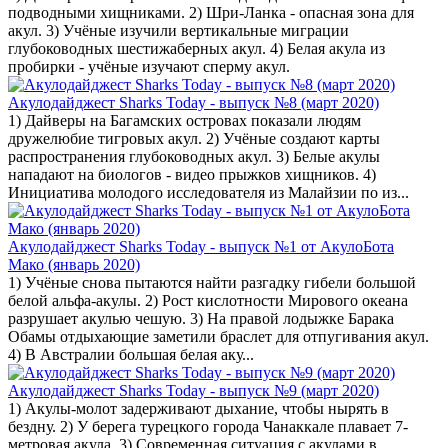
подводными хищниками. 2) Шри-Ланка - опасная зона для
акул. 3) Учёные изучили вертикальные миграции
глубоководных шестижаберных акул. 4) Белая акула из
пробирки - учёные изучают сперму акул.
Акулодайджест Sharks Today - выпуск №8 (март 2020)
1) Дайверы на Багамских островах показали людям
дружелюбие тигровых акул. 2) Учёные создают карты
распространения глубоководных акул. 3) Белые акулы
нападают на биологов - видео прыжков хищников. 4)
Инициатива молодого исследователя из Малайзии по из...
Акулодайджест Sharks Today - выпуск №1 от АкулоБота
Мако (январь 2020)
1) Учёные снова пытаются найти разгадку гибели большой
белой альфа-акулы. 2) Рост кислотности Мирового океана
разрушает акулью чешую. 3) На правой лодыжке Барака
Обамы отдыхающие заметили браслет для отпугивания акул.
4) В Австралии большая белая аку...
Акулодайджест Sharks Today - выпуск №9 (март 2020)
1) Акулы-молот задерживают дыхание, чтобы нырять в
бездну. 2) У берега турецкого города Чанаккале плавает 7-
метровая акула. 3) Современная ситуация с акулами в