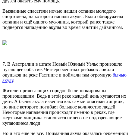
друзей оказать ему помощь.
Вызванные спасатели ночью нашли останки молодого
спортсмена, на которого напали акулы. Были обнаружены
останки и ещё одного мужчины, который ранее также
подвергся нападению акулы во время занятий дайвингом.
7. В Австралии в штате Новый Южный Уэльс произошло
пугающее событие. Четверо местных рыбаков ловили
окуньков на реке Гастингс и поймали там огромную
бычью
акулу
.
Жители прилегающих городов были шокированы
произошедшим. Ведь в этой реке каждый день купаются их
дети. А бычья акула известна как самый опасный хищник,
по вине которого погибает большое количество людей.
Некоторые нападения происходят именно в реках, где
жертвами хищника становятся ничего не подозревающие
купающиеся люди.
Но и это ещё не всё. Пойманная акула оказалась беременной