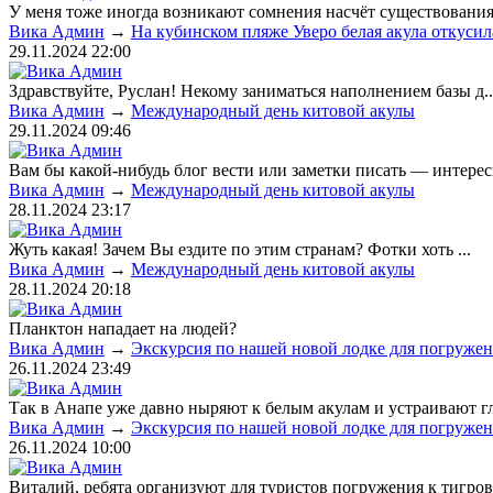
У меня тоже иногда возникают сомнения насчёт существования 
Вика Админ
→
На кубинском пляже Уверо белая акула откусил
29.11.2024
22:00
Здравствуйте, Руслан! Некому заниматься наполнением базы д..
Вика Админ
→
Международный день китовой акулы
29.11.2024
09:46
Вам бы какой-нибудь блог вести или заметки писать — интересн
Вика Админ
→
Международный день китовой акулы
28.11.2024
23:17
Жуть какая! Зачем Вы ездите по этим странам? Фотки хоть ...
Вика Админ
→
Международный день китовой акулы
28.11.2024
20:18
Планктон нападает на людей?
Вика Админ
→
Экскурсия по нашей новой лодке для погружен
26.11.2024
23:49
Так в Анапе уже давно ныряют к белым акулам и устраивают гла
Вика Админ
→
Экскурсия по нашей новой лодке для погружен
26.11.2024
10:00
Виталий, ребята организуют для туристов погружения к тигров