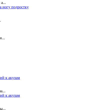
а...
а ногу подростку
.
...
ий к акулам
...
ий к акулам
ы...