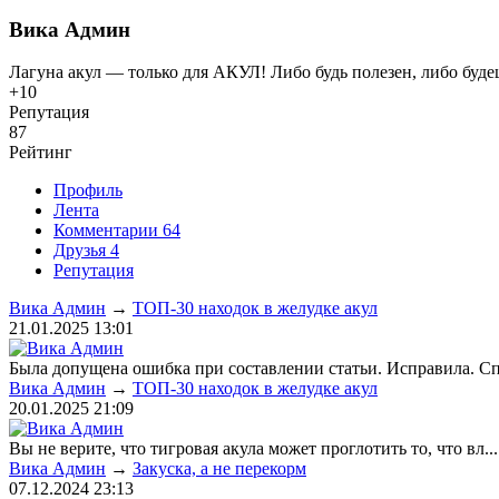
Вика Админ
Лагуна акул — только для АКУЛ! Либо будь полезен, либо буде
+10
Репутация
87
Рейтинг
Профиль
Лента
Комментарии
64
Друзья
4
Репутация
Вика Админ
→
ТОП-30 находок в желудке акул
21.01.2025
13:01
Была допущена ошибка при составлении статьи. Исправила. Сп.
Вика Админ
→
ТОП-30 находок в желудке акул
20.01.2025
21:09
Вы не верите, что тигровая акула может проглотить то, что вл...
Вика Админ
→
Закуска, а не перекорм
07.12.2024
23:13