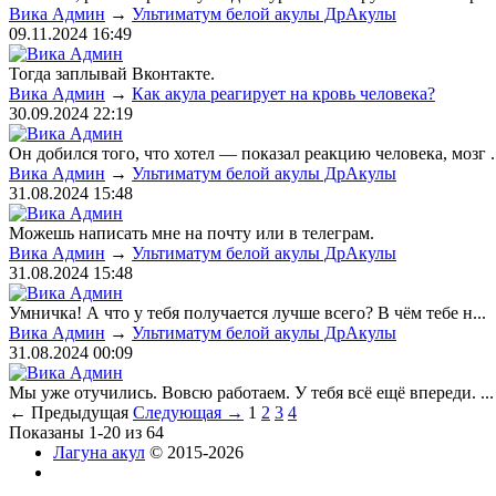
Вика Админ
→
Ультиматум белой акулы ДрАкулы
09.11.2024
16:49
Тогда заплывай Вконтакте.
Вика Админ
→
Как акула реагирует на кровь человека?
30.09.2024
22:19
Он добился того, что хотел — показал реакцию человека, мозг ..
Вика Админ
→
Ультиматум белой акулы ДрАкулы
31.08.2024
15:48
Можешь написать мне на почту или в телеграм.
Вика Админ
→
Ультиматум белой акулы ДрАкулы
31.08.2024
15:48
Умничка! А что у тебя получается лучше всего? В чём тебе н...
Вика Админ
→
Ультиматум белой акулы ДрАкулы
31.08.2024
00:09
Мы уже отучились. Вовсю работаем. У тебя всё ещё впереди. ...
← Предыдущая
Следующая →
1
2
3
4
Показаны 1-20 из 64
Лагуна акул
© 2015-2026