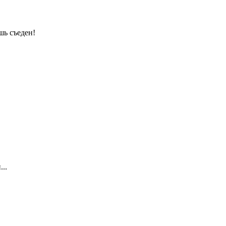
шь съеден!
..