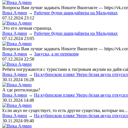
Вопросы Вам лучше задавать Никите Вконтакте — https://vk.com
Вика Админ
→
Рабочие будни шаркдайвера на Мальдивах
07.12.2024
23:12
Это его личная страница.
Вика Админ
→
Рабочие будни шаркдайвера на Мальдивах
07.12.2024
23:05
Вопросы Вам лучше задавать Никите Вконтакте — https://vk.com
Вика Админ
→
Закуска, а не перекорм
07.12.2024
22:58
Ребята погружаются с туристами к тигровым акулам на дайв-сай
Вика Админ
→
На кубинском пляже Уверо белая акула откусил
30.11.2024
16:28
А где рептилоиды?
Вика Админ
→
На кубинском пляже Уверо белая акула откусил
30.11.2024
14:48
Если акул не существует, то есть другие существа, которые ви...
Вика Админ
→
На кубинском пляже Уверо белая акула откусил
30.11.2024
09:40