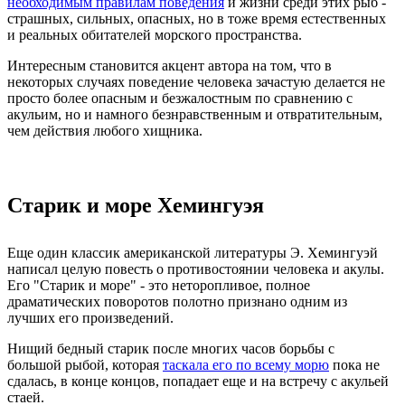
необходимым правилам поведения
и жизни среди этих рыб -
страшных, сильных, опасных, но в тоже время естественных
и реальных обитателей морского пространства.
Интересным становится акцент автора на том, что в
некоторых случаях поведение человека зачастую делается не
просто более опасным и безжалостным по сравнению с
акульим, но и намного безнравственным и отвратительным,
чем действия любого хищника.
Старик и море Хемингуэя
Еще один классик американской литературы Э. Хемингуэй
написал целую повесть о противостоянии человека и акулы.
Его "Старик и море" - это неторопливое, полное
драматических поворотов полотно признано одним из
лучших его произведений.
Нищий бедный старик после многих часов борьбы с
большой рыбой, которая
таскала его по всему морю
пока не
сдалась, в конце концов, попадает еще и на встречу с акульей
стаей.