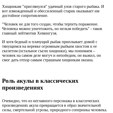
Хищникам "приглянулся" удачный улов старого рыбака. И
вот изможденный и обессиленный старик оказывает им
достойное сопротивление.
"Человек не для того создан, чтобы терпеть поражение.
Человека можно уничтожить, но нельзя победить" - таков
главный лейтмотив Хемингуэя.
И хотя бедный и плачущий рыбак приплывает домой с
тянущимся на веревке огромным рыбьим хвостом и ее
скелетом (остальное съели хищники), мы понимаем –
человек на самом деле могуч и непобедим, он выжил, он
смог дать отпор самым страшным хищникам океана.
Роль акулы в классических
произведениях
Очевидно, что из неглавного персонажа в классических
произведениях акула превращается в образ значительной
силы, смертельной угрозы, природного соперника человека.