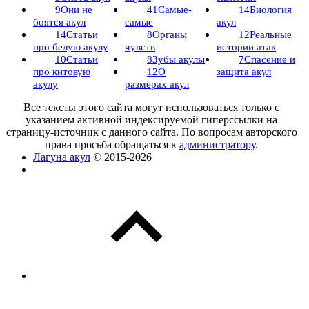
9
Они не
41
Самые-
14
Биология
боятся акул
самые
акул
14
Статьи
8
Органы
12
Реальные
про белую акулу
чувств
истории атак
10
Статьи
8
Зубы акулы
7
Спасение и
про китовую
12
О
защита акул
акулу
размерах акул
Все тексты этого сайта могут использоваться только с
указанием активной индексируемой гиперссылки на
страницу-источник с данного сайта. По вопросам авторского
права просьба обращаться к
администратору
.
Лагуна акул
© 2015-2026