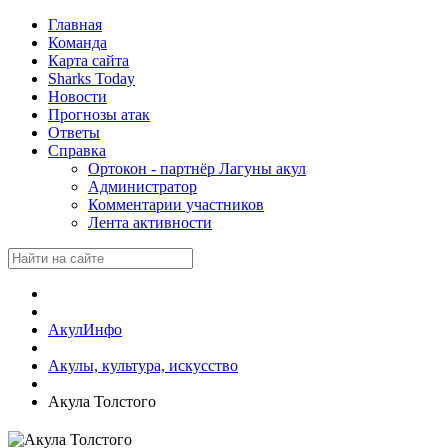
Главная
Команда
Карта сайта
Sharks Today
Новости
Прогнозы атак
Ответы
Справка
Ортокон - партнёр Лагуны акул
Администратор
Комментарии участников
Лента активности
АкулИнфо
Акулы, культура, искусство
Акула Толстого