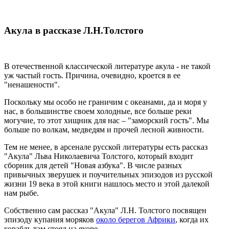
Акула в рассказе Л.Н.Толстого
В отечественной классической литературе акула - не такой
уж частый гость. Причина, очевидно, кроется в ее
"ненашености".
Поскольку мы особо не граничим с океанами, да и моря у
нас, в большинстве своем холодные, все больше реки
могучие, то этот хищник для нас – "заморский гость". Мы
больше по волкам, медведям и прочей лесной живности.
Тем не менее, в арсенале русской литературы есть рассказ
"Акула" Льва Николаевича Толстого, который входит
сборник для детей "Новая азбука". В числе разных
привычных зверушек и поучительных эпизодов из русской
жизни 19 века в этой книги нашлось место и этой далекой
нам рыбе.
Собственно сам рассказ "Акула" Л.Н. Толстого посвящен
эпизоду купания моряков
около берегов Африки
, когда их
корабль там стоял на якоре.