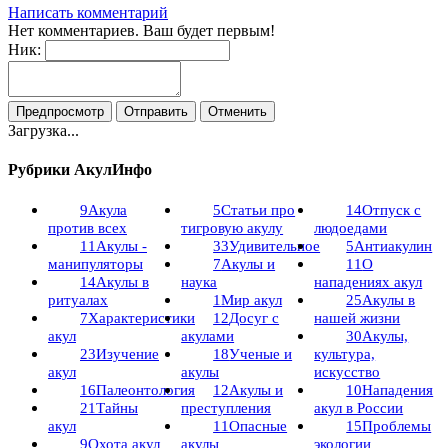
Написать комментарий
Нет комментариев. Ваш будет первым!
Ник:
Загрузка...
Рубрики АкулИнфо
9
Акула
5
Статьи про
14
Отпуск с
против всех
тигровую акулу
людоедами
11
Акулы -
33
Удивительное
5
Антиакулин
манипуляторы
7
Акулы и
11
О
14
Акулы в
наука
нападениях акул
ритуалах
1
Мир акул
25
Акулы в
7
Характеристики
12
Досуг с
нашей жизни
акул
акулами
30
Акулы,
23
Изучение
18
Ученые и
культура,
акул
акулы
искусство
16
Палеонтология
12
Акулы и
10
Нападения
21
Тайны
преступления
акул в России
акул
11
Опасные
15
Проблемы
9
Охота акул
акулы
экологии