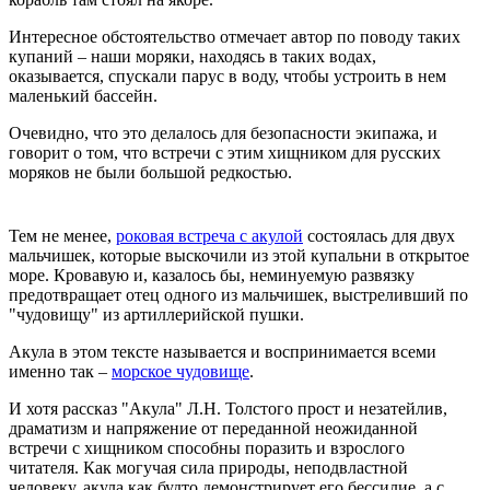
Интересное обстоятельство отмечает автор по поводу таких
купаний – наши моряки, находясь в таких водах,
оказывается, спускали парус в воду, чтобы устроить в нем
маленький бассейн.
Очевидно, что это делалось для безопасности экипажа, и
говорит о том, что встречи с этим хищником для русских
моряков не были большой редкостью.
Тем не менее,
роковая встреча с акулой
состоялась для двух
мальчишек, которые выскочили из этой купальни в открытое
море. Кровавую и, казалось бы, неминуемую развязку
предотвращает отец одного из мальчишек, выстреливший по
"чудовищу" из артиллерийской пушки.
Акула в этом тексте называется и воспринимается всеми
именно так –
морское чудовище
.
И хотя рассказ "Акула" Л.Н. Толстого прост и незатейлив,
драматизм и напряжение от переданной неожиданной
встречи с хищником способны поразить и взрослого
читателя. Как могучая сила природы, неподвластной
человеку, акула как будто демонстрирует его бессилие, а с