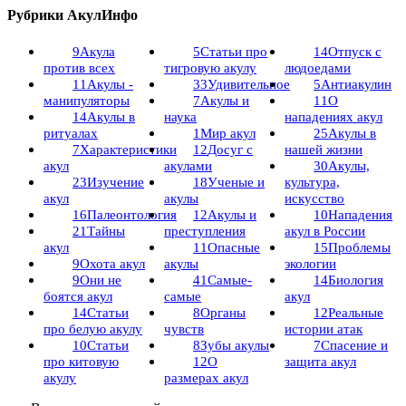
Рубрики АкулИнфо
9
Акула
5
Статьи про
14
Отпуск с
против всех
тигровую акулу
людоедами
11
Акулы -
33
Удивительное
5
Антиакулин
манипуляторы
7
Акулы и
11
О
14
Акулы в
наука
нападениях акул
ритуалах
1
Мир акул
25
Акулы в
7
Характеристики
12
Досуг с
нашей жизни
акул
акулами
30
Акулы,
23
Изучение
18
Ученые и
культура,
акул
акулы
искусство
16
Палеонтология
12
Акулы и
10
Нападения
21
Тайны
преступления
акул в России
акул
11
Опасные
15
Проблемы
9
Охота акул
акулы
экологии
9
Они не
41
Самые-
14
Биология
боятся акул
самые
акул
14
Статьи
8
Органы
12
Реальные
про белую акулу
чувств
истории атак
10
Статьи
8
Зубы акулы
7
Спасение и
про китовую
12
О
защита акул
акулу
размерах акул