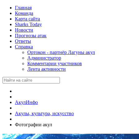
Главная
Команда
Карта сайта
Sharks Today
Новости
Прогнозы атак
Ответы
Справка
Ортокон - партнёр Лагуны акул
Администратор
Комментарии участников
Лента активности
АкулИнфо
Акулы, культура, искусство
Фотографии акул