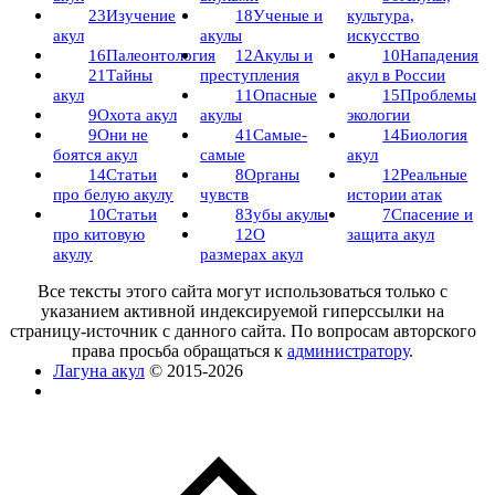
23
Изучение
18
Ученые и
культура,
акул
акулы
искусство
16
Палеонтология
12
Акулы и
10
Нападения
21
Тайны
преступления
акул в России
акул
11
Опасные
15
Проблемы
9
Охота акул
акулы
экологии
9
Они не
41
Самые-
14
Биология
боятся акул
самые
акул
14
Статьи
8
Органы
12
Реальные
про белую акулу
чувств
истории атак
10
Статьи
8
Зубы акулы
7
Спасение и
про китовую
12
О
защита акул
акулу
размерах акул
Все тексты этого сайта могут использоваться только с
указанием активной индексируемой гиперссылки на
страницу-источник с данного сайта. По вопросам авторского
права просьба обращаться к
администратору
.
Лагуна акул
© 2015-2026