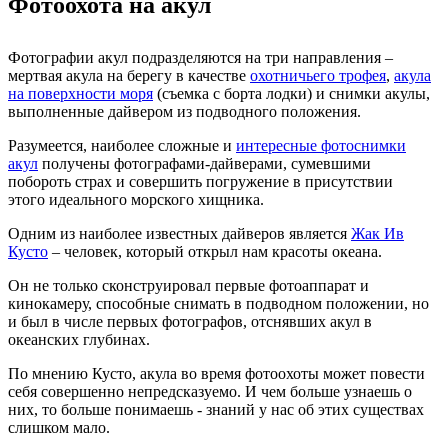
Фотоохота на акул
Фотографии акул подразделяются на три направления –
мертвая акула на берегу в качестве
охотничьего трофея
,
акула
на поверхности моря
(съемка с борта лодки) и снимки акулы,
выполненные дайвером из подводного положения.
Разумеется, наиболее сложные и
интересные фотоснимки
акул
получены фотографами-дайверами, сумевшими
побороть страх и совершить погружение в присутствии
этого идеального морского хищника.
Одним из наиболее известных дайверов является
Жак Ив
Кусто
– человек, который открыл нам красоты океана.
Он не только сконструировал первые фотоаппарат и
кинокамеру, способные снимать в подводном положении, но
и был в числе первых фотографов, отснявших акул в
океанских глубинах.
По мнению Кусто, акула во время фотоохоты может повести
себя совершенно непредсказуемо. И чем больше узнаешь о
них, то больше понимаешь - знаний у нас об этих существах
слишком мало.