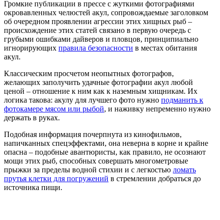
Громкие публикации в прессе с жуткими фотографиями
окровавленных челюстей акул, сопровождаемые заголовком
об очередном проявлении агрессии этих хищных рыб –
происхождение этих статей связано в первую очередь с
грубыми ошибками дайверов и пловцов, принципиально
игнорирующих
правила безопасности
в местах обитания
акул.
Классическим просчетом неопытных фотографов,
желающих заполучить удачные фотографии акул любой
ценой – отношение к ним как к наземным хищникам. Их
логика такова: акулу для лучшего фото нужно
подманить к
фотокамере мясом или рыбой
, и наживку непременно нужно
держать в руках.
Подобная информация почерпнута из кинофильмов,
напичканных спецэффектами, она неверна в корне и крайне
опасна – подобные авантюристы, как правило, не осознают
мощи этих рыб, способных совершать многометровые
прыжки за пределы водной стихии и с легкостью
ломать
прутья клетки для погружений
в стремлении добраться до
источника пищи.