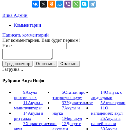
Вика Админ
Комментарии
Написать комментарий
Нет комментариев. Ваш будет первым!
Ник:
Загрузка...
Рубрики АкулИнфо
9
Акула
5
Статьи про
14
Отпуск с
против всех
тигровую акулу
людоедами
11
Акулы -
33
Удивительное
5
Антиакулин
манипуляторы
7
Акулы и
11
О
14
Акулы в
наука
нападениях акул
ритуалах
1
Мир акул
25
Акулы в
7
Характеристики
12
Досуг с
нашей жизни
акул
акулами
30
Акулы,