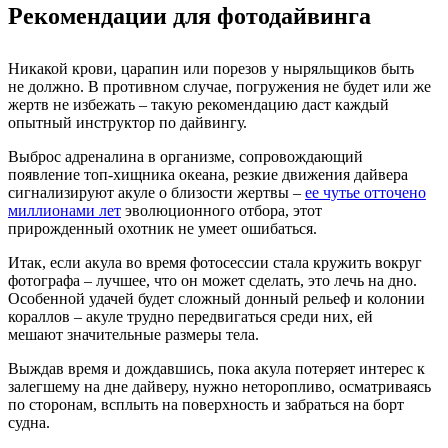
Рекомендации для фотодайвинга
Никакой крови, царапин или порезов у ныряльщиков быть
не должно. В противном случае, погружения не будет или же
жертв не избежать – такую рекомендацию даст каждый
опытный инструктор по дайвингу.
Выброс адреналина в организме, сопровождающий
появление топ-хищника океана, резкие движения дайвера
сигнализируют акуле о близости жертвы –
ее чутье отточено
миллионами лет
эволюционного отбора, этот
прирожденный охотник не умеет ошибаться.
Итак, если акула во время фотосессии стала кружить вокруг
фотографа – лучшее, что он может сделать, это лечь на дно.
Особенной удачей будет сложный донный рельеф и колонии
кораллов – акуле трудно передвигаться среди них, ей
мешают значительные размеры тела.
Выждав время и дождавшись, пока акула потеряет интерес к
залегшему на дне дайверу, нужно неторопливо, осматриваясь
по сторонам, всплыть на поверхность и забраться на борт
судна.