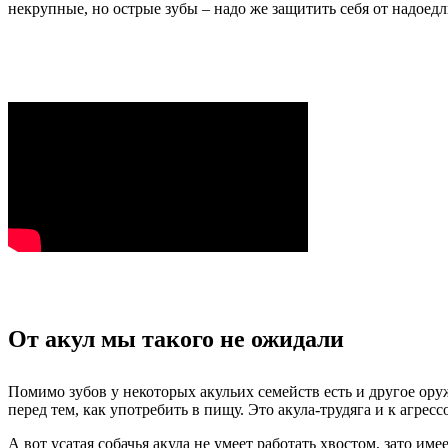
некрупные, но острые зубы – надо же защитить себя от надоед
От акул мы такого не ожидали
Помимо зубов у некоторых акульих семейств есть и другое ору
перед тем, как употребить в пищу. Это акула-трудяга и к агрес
А вот усатая собачья акула не умеет работать хвостом, зато им