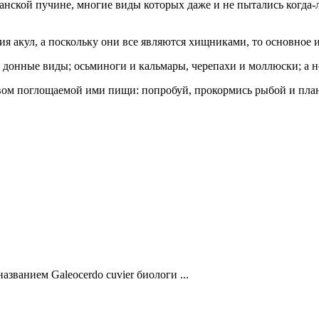
анской пучине, многие виды которых даже и не пытались когда-л
ия акул, а поскольку они все являются хищниками, то основное и
и донные виды; осьминоги и кальмары, черепахи и моллюски; а 
твом поглощаемой ими пищи: попробуй, прокормись рыбой и пла
званием Galeocerdo cuvier биологи ...