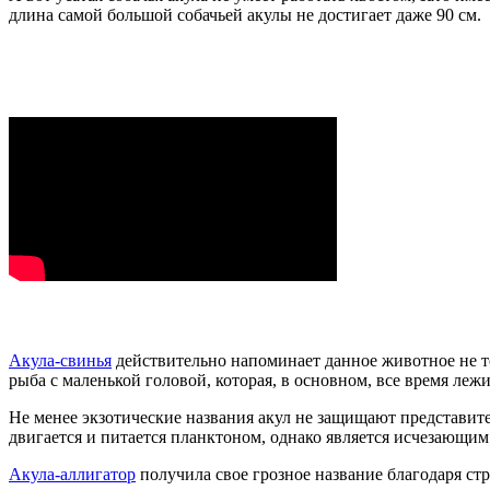
длина самой большой собачьей акулы не достигает даже 90 см.
Акула-свинья
действительно напоминает данное животное не то
рыба с маленькой головой, которая, в основном, все время лежи
Не менее экзотические названия акул не защищают представите
двигается и питается планктоном, однако является исчезающим
Акула-аллигатор
получила свое грозное название благодаря стр