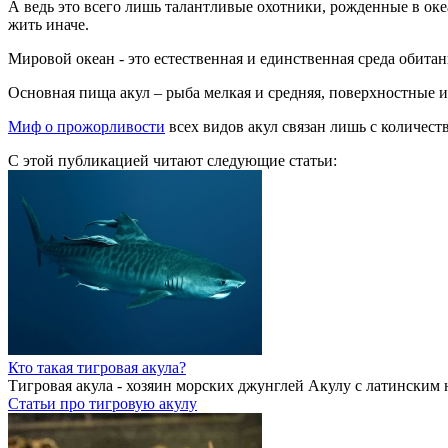
А ведь это всего лишь талантливые охотники, рожденные в оке
жить иначе.
Мировой океан - это естественная и единственная среда обитан
Основная пища акул – рыба мелкая и средняя, поверхностные 
Миф о прожорливости
всех видов акул связан лишь с количес
С этой публикацией читают следующие статьи:
Кто такая тигровая акула?
Тигровая акула - хозяин морских джунглей Акулу с латинским на
Статьи про тигровую акулу