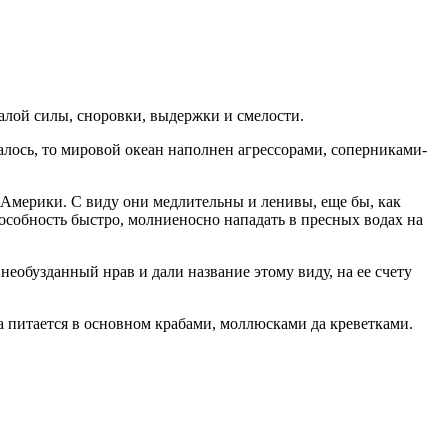
алой силы, сноровки, выдержки и смелости.
алось, то мировой океан наполнен агрессорами, соперниками-
й Америки. С виду они медлительны и ленивы, еще бы, как
особность быстро, молниеносно нападать в пресных водах на
необузданный нрав и дали название этому виду, на ее счету
а питается в основном крабами, моллюсками да креветками.