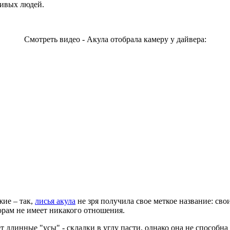
ливых людей.
Смотреть видео - Акула отобрала камеру у дайвера:
жие – так,
лисья акула
не зря получила свое меткое название: свои
сорам не имеет никакого отношения.
еет длинные "усы" - складки в углу пасти, однако она не способн