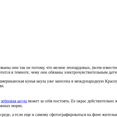
азваны они так не потому, что мельче леопардовых, (всем извес
отится в темноте, чему они обязаны электрочувствительным датчи
к, американская кунья акула уже занесена в международную Кра
ми.
)
зебровая акула
может за себя постоять. Ее окрас действительно 
южных морях.
й среде, а если еще и самому сфотографироваться на фоне жительн