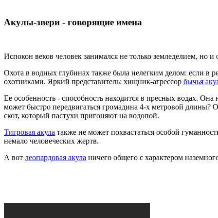
Акулы-звери - говорящие имена
Испокон веков человек занимался не только земледелием, но и
Охота в водных глубинах также была нелегким делом: если в р
охотниками. Яркий представитель: хищник-агрессор
бычья аку
Ее особенность - способность находится в пресных водах. Она
может быстро передвигаться громадина 4-х метровой длины? О
скот, который пастухи пригоняют на водопой.
Тигровая акула
также не может похвастаться особой гуманность
немало человеческих жертв.
А вот
леопардовая акула
ничего общего с характером наземного