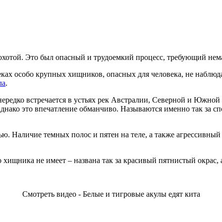
 охотой. Это был опасный и трудоемкий процесс, требующий нем
еках особо крупных хищников, опасных для человека, не наблюд
ла
.
 нередко встречается в устьях рек Австралии, Северной и Южно
днако это впечатление обманчиво. Называются именно так за сп
ю. Наличие темных полос и пятен на теле, а также агрессивный 
 хищника не имеет – названа так за красивый пятнистый окрас, 
Смотреть видео - Белые и тигровые акулы едят кита