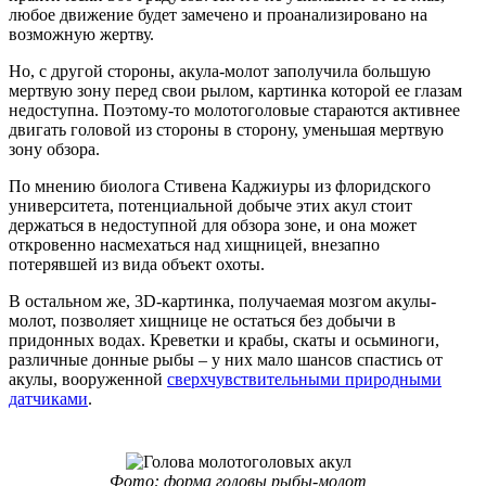
любое движение будет замечено и проанализировано на
возможную жертву.
Но, с другой стороны, акула-молот заполучила большую
мертвую зону перед свои рылом, картинка которой ее глазам
недоступна. Поэтому-то молотоголовые стараются активнее
двигать головой из стороны в сторону, уменьшая мертвую
зону обзора.
По мнению биолога Стивена Каджиуры из флоридского
университета, потенциальной добыче этих акул стоит
держаться в недоступной для обзора зоне, и она может
откровенно насмехаться над хищницей, внезапно
потерявшей из вида объект охоты.
В остальном же, 3D-картинка, получаемая мозгом акулы-
молот, позволяет хищнице не остаться без добычи в
придонных водах. Креветки и крабы, скаты и осьминоги,
различные донные рыбы – у них мало шансов спастись от
акулы, вооруженной
сверхчувствительными природными
датчиками
.
Фото: форма головы рыбы-молот