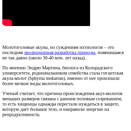
Молотоголовые акулы, по суждениям ихтиологов – это
последняя
эволюционная разработка природы
, появившаяся
не так давно (около 30-40 млн. лет назад).
По мнению Эндрю Мартина, биолога из Колорадского
университета, родоначальником семейства стала гигантская
акула-молот (Sphyrna mokarran), именно от нее произошли
более мелкие виды молотоголовых.
Ученый считает, что причина происхождения акул-молотов
меньших размеров связана с ранним половым созреванием,
то есть хищницы однажды перестали нуждаться в защите,
которую дает большое тело, и направили энергию на
репродуктивность.