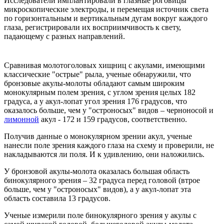
Исследователи имплантировали в глазные роговицы
микроскопические электроды, и перемещая источник света
по горизонтальным и вертикальным дугам вокруг каждого
глаза, регистрировали их восприимчивость к свету,
падающему с разных направлений.
Сравнивая молотоголовых хищниц с акулами, имеющими
классические "острые" рыла, ученые обнаружили, что
бронзовые акулы-молоты обладают самым широким
монокулярным полем зрения, с углом зрения целых 182
градуса, а у акул-лопат угол зрения 176 градусов, что
оказалось больше, чем у "остроносых" видов – черноносой и
лимонной
акул - 172 и 159 градусов, соответственно.
Получив данные о монокулярном зрении акул, ученые
нанесли поле зрения каждого глаза на схему и проверили, не
накладываются ли поля. И к удивлению, они наложились.
У бронзовой акулы-молота оказалась большая область
бинокулярного зрения – 32 градуса перед головой (втрое
больше, чем у "остроносых" видов), а у акул-лопат эта
область составила 13 градусов.
Ученые измерили поле бинокулярного зрения у акулы с