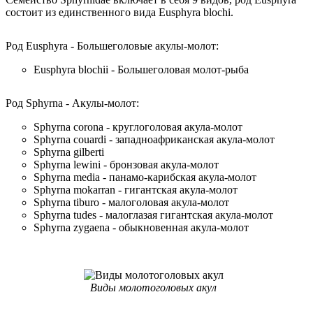
состоит из единственного вида Eusphyra blochi.
Род Eusphyra - Большеголовые акулы-молот:
Eusphyra blochii - Большеголовая молот-рыба
Род Sphyrna - Акулы-молот:
Sphyrna corona - круглоголовая акула-молот
Sphyrna couardi - западноафриканская акула-молот
Sphyrna gilberti
Sphyrna lewini - бронзовая акула-молот
Sphyrna media - панамо-карибская акула-молот
Sphyrna mokarran - гигантская акула-молот
Sphyrna tiburo - малоголовая акула-молот
Sphyrna tudes - малоглазая гигантская акула-молот
Sphyrna zygaena - обыкновенная акула-молот
Виды молотоголовых акул