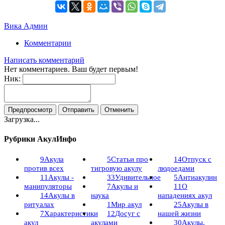
Вика Админ
Комментарии
Написать комментарий
Нет комментариев. Ваш будет первым!
Ник:
Загрузка...
Рубрики АкулИнфо
9
Акула
5
Статьи про
14
Отпуск с
против всех
тигровую акулу
людоедами
11
Акулы -
33
Удивительное
5
Антиакулин
манипуляторы
7
Акулы и
11
О
14
Акулы в
наука
нападениях акул
ритуалах
1
Мир акул
25
Акулы в
7
Характеристики
12
Досуг с
нашей жизни
акул
акулами
30
Акулы,