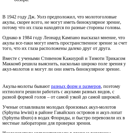
В 1942 году Дж. Уолз предположил, что молотоголовые
акулы, скорее всего, не могут иметь бинокулярное зрение,
потому что их глаза находятся по разные стороны головы.
Однако в 1984 году Леонард Кампано высказал мнение, что
акулы все-таки могут иметь пространственное зрение за счет
того, что их глаза расположены далеко друг от друга.
Вместе с учеными Стивеном Кажиурой и Тимоти Трикасом
Маккомб решила выяснить, насколько широко поле зрения у
акул-молотов и могут ли они иметь бинокулярное зрение.
Акулы-молоты бывают
разных форм и размеров
, поэтому
ихтиологи решили работать с акулами разных видов, с
разной формой голов – от самой узкой до самой широкой.
Ученые отлавливали молодых бронзовых акул-молотов
(Sphyrna lewini) в районе Гавайских островов и акул-лопат
(Sphyrna tiburo) в водах Флориды, и быстро перевозили их в
местные лаборатории для проверки зрения.