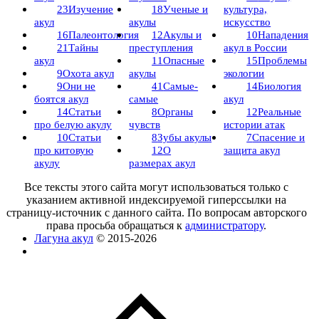
23
Изучение
18
Ученые и
культура,
акул
акулы
искусство
16
Палеонтология
12
Акулы и
10
Нападения
21
Тайны
преступления
акул в России
акул
11
Опасные
15
Проблемы
9
Охота акул
акулы
экологии
9
Они не
41
Самые-
14
Биология
боятся акул
самые
акул
14
Статьи
8
Органы
12
Реальные
про белую акулу
чувств
истории атак
10
Статьи
8
Зубы акулы
7
Спасение и
про китовую
12
О
защита акул
акулу
размерах акул
Все тексты этого сайта могут использоваться только с
указанием активной индексируемой гиперссылки на
страницу-источник с данного сайта. По вопросам авторского
права просьба обращаться к
администратору
.
Лагуна акул
© 2015-2026