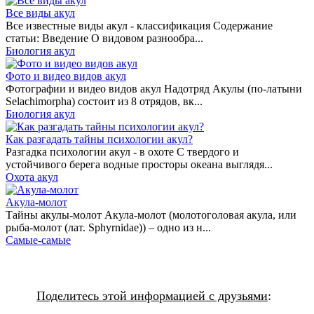
Все виды акул
Все известные виды акул - классификация Содержание
статьи: Введение О видовом разнообра...
Биология акул
Фото и видео видов акул
Фотографии и видео видов акул Надотряд Акулы (по-латыни
Selachimorpha) состоит из 8 отрядов, вк...
Биология акул
Как разгадать тайны психологии акул?
Разгадка психологии акул - в охоте С твердого и
устойчивого берега водные просторы океана выглядя...
Охота акул
Акула-молот
Тайны акулы-молот Акула-молот (молотоголовая акула, или
рыба-молот (лат. Sphyrnidae)) – одно из н...
Самые-самые
Поделитесь этой информацией с друзьями
: