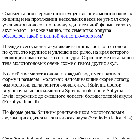
С момента подтвержденного существования молотоголовых
хищниц и на протяжении нескольких веков не утихал спор
ученых-ихтиологов по поводу удивительной формы голов у
акул-молот – как же вышло, что семейство Sphyrna
обзавелось такой странной лопастью-молотом
?
Прежде всего, молот акул является лишь частью их головы –
по сути, это крупное и уплощенное рыло, на края которого
эволюция поместила глаза и ноздри. Строение же остального
тела молотоголовых очень схоже с телом других акул.
В семействе молотоголовых каждый род имеет разную
форму и размеры "молотка": напоминающие скорее лопату,
чем молоток, рыла лопатоголовых акул (Sphyrna tiburo);
внушительные носы-молоты Sphyrna mokarran и Sphyrna
lewin; огромные до смешного лопасти большеголовой акулы
(Eusphyra blochii).
По форме рыла, близким родственником молотоголовым
акулам приходится и лопатоносая акула (Scoliodon laticaudus).
Семейство Sphyrnidae включает в себя 9 видов, род Eusphyra