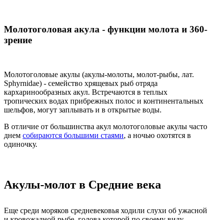
Молотоголовая акула - функции молота и 360-
зрение
Молотоголовые акулы (акулы-молоты, молот-рыбы, лат.
Sphyrnidae) - семейство хрящевых рыб отряда
кархаринообразных акул. Встречаются в теплых
тропических водах прибрежных полос и континентальных
шельфов, могут заплывать и в открытые воды.
В отличие от большинства акул молотоголовые акулы часто
днем
собираются большими стаями
, а ночью охотятся в
одиночку.
Акулы-молот в Средние века
Еще среди моряков средневековья ходили слухи об ужасной
и кровожадной рыбе, голова которой по своему виду