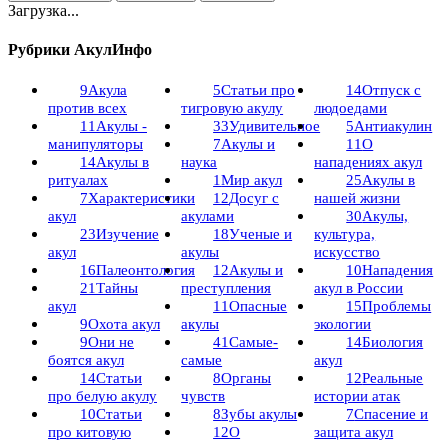
Загрузка...
Рубрики АкулИнфо
9
Акула
5
Статьи про
14
Отпуск с
против всех
тигровую акулу
людоедами
11
Акулы -
33
Удивительное
5
Антиакулин
манипуляторы
7
Акулы и
11
О
14
Акулы в
наука
нападениях акул
ритуалах
1
Мир акул
25
Акулы в
7
Характеристики
12
Досуг с
нашей жизни
акул
акулами
30
Акулы,
23
Изучение
18
Ученые и
культура,
акул
акулы
искусство
16
Палеонтология
12
Акулы и
10
Нападения
21
Тайны
преступления
акул в России
акул
11
Опасные
15
Проблемы
9
Охота акул
акулы
экологии
9
Они не
41
Самые-
14
Биология
боятся акул
самые
акул
14
Статьи
8
Органы
12
Реальные
про белую акулу
чувств
истории атак
10
Статьи
8
Зубы акулы
7
Спасение и
про китовую
12
О
защита акул