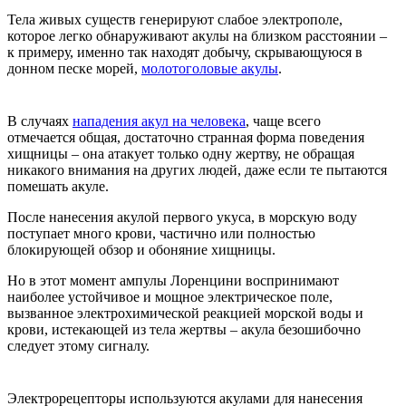
Тела живых существ генерируют слабое электрополе,
которое легко обнаруживают акулы на близком расстоянии –
к примеру, именно так находят добычу, скрывающуюся в
донном песке морей,
молотоголовые акулы
.
В случаях
нападения акул на человека
, чаще всего
отмечается общая, достаточно странная форма поведения
хищницы – она атакует только одну жертву, не обращая
никакого внимания на других людей, даже если те пытаются
помешать акуле.
После нанесения акулой первого укуса, в морскую воду
поступает много крови, частично или полностью
блокирующей обзор и обоняние хищницы.
Но в этот момент ампулы Лоренцини воспринимают
наиболее устойчивое и мощное электрическое поле,
вызванное электрохимической реакцией морской воды и
крови, истекающей из тела жертвы – акула безошибочно
следует этому сигналу.
Электрорецепторы используются акулами для нанесения