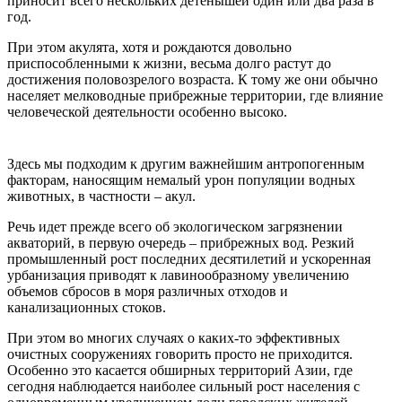
приносит всего нескольких детенышей один или два раза в
год.
При этом акулята, хотя и рождаются довольно
приспособленными к жизни, весьма долго растут до
достижения половозрелого возраста. К тому же они обычно
населяет мелководные прибрежные территории, где влияние
человеческой деятельности особенно высоко.
Здесь мы подходим к другим важнейшим антропогенным
факторам, наносящим немалый урон популяции водных
животных, в частности – акул.
Речь идет прежде всего об экологическом загрязнении
акваторий, в первую очередь – прибрежных вод. Резкий
промышленный рост последних десятилетий и ускоренная
урбанизация приводят к лавинообразному увеличению
объемов сбросов в моря различных отходов и
канализационных стоков.
При этом во многих случаях о каких-то эффективных
очистных сооружениях говорить просто не приходится.
Особенно это касается обширных территорий Азии, где
сегодня наблюдается наиболее сильный рост населения с