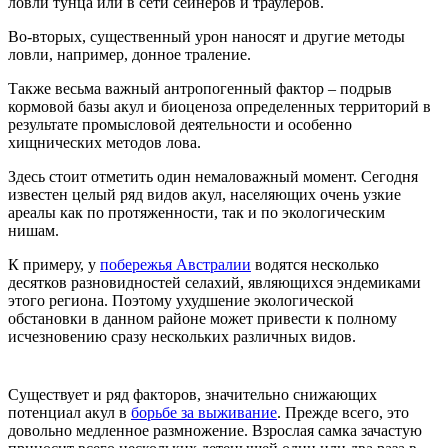
ловли тунца или в сети сейнеров и траулеров.
Во-вторых, существенный урон наносят и другие методы
ловли, например, донное траление.
Также весьма важный антропогенный фактор – подрыв
кормовой базы акул и биоценоза определенных территорий в
результате промысловой деятельности и особенно
хищнических методов лова.
Здесь стоит отметить один немаловажный момент. Сегодня
известен целый ряд видов акул, населяющих очень узкие
ареалы как по протяженности, так и по экологическим
нишам.
К примеру, у
побережья Австралии
водятся несколько
десятков разновидностей селахий, являющихся эндемиками
этого региона. Поэтому ухудшение экологической
обстановки в данном районе может привести к полному
исчезновению сразу нескольких различных видов.
Существует и ряд факторов, значительно снижающих
потенциал акул в
борьбе за выживание
. Прежде всего, это
довольно медленное размножение. Взрослая самка зачастую