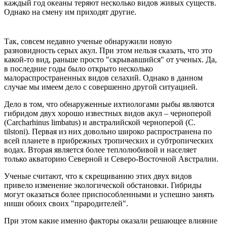
каждый год океаны теряют несколько видов живых существ.
Однако на смену им приходят другие.
Так, совсем недавно ученые обнаружили новую
разновидность серых акул. При этом нельзя сказать, что это
какой-то вид, раньше просто "скрывавшийся" от ученых. Да,
в последние годы было открыто несколько
малораспространенных видов селахий. Однако в данном
случае мы имеем дело с совершенно другой ситуацией.
Дело в том, что обнаруженные ихтиологами рыбы являются
гибридом двух хорошо известных видов акул – черноперой
(Carcharhinus limbatus) и австралийской черноперой (C.
tilstoni). Первая из них довольно широко распространена по
всей планете в прибрежных тропических и субтропических
водах. Вторая является более теплолюбивой и населяет
только акваторию Северной и Северо-Восточной Австралии.
Ученые считают, что к скрещиванию этих двух видов
привело изменение экологической обстановки. Гибриды
могут оказаться более приспособленными и успешно занять
ниши обоих своих "прародителей".
При этом какие именно факторы оказали решающее влияние