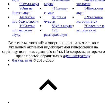
9
Охота акул
акулы
экологии
9
Они не
41
Самые-
14
Биология
боятся акул
самые
акул
14
Статьи
8
Органы
12
Реальные
про белую акулу
чувств
истории атак
10
Статьи
8
Зубы акулы
7
Спасение и
про китовую
12
О
защита акул
акулу
размерах акул
Все тексты этого сайта могут использоваться только с
указанием активной индексируемой гиперссылки на
страницу-источник с данного сайта. По вопросам авторского
права просьба обращаться к
администратору
.
Лагуна акул
© 2015-2026