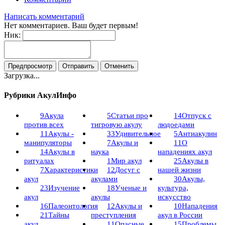
Написать комментарий
Нет комментариев. Ваш будет первым!
Ник:
Загрузка...
Рубрики АкулИнфо
9
Акула
5
Статьи про
14
Отпуск с
против всех
тигровую акулу
людоедами
11
Акулы -
33
Удивительное
5
Антиакулин
манипуляторы
7
Акулы и
11
О
14
Акулы в
наука
нападениях акул
ритуалах
1
Мир акул
25
Акулы в
7
Характеристики
12
Досуг с
нашей жизни
акул
акулами
30
Акулы,
23
Изучение
18
Ученые и
культура,
акул
акулы
искусство
16
Палеонтология
12
Акулы и
10
Нападения
21
Тайны
преступления
акул в России
акул
11
Опасные
15
Проблемы