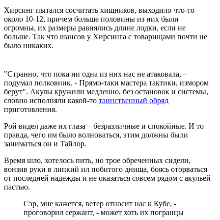
Хирсинг пытался сосчитать хищников, выходило что-то
около 10-12, причем больше половины из них были
огромны, их размеры равнялись длине лодки, если не
больше. Так что шансов у Хирсинга с товарищами почти не
было никаких.
"Странно, что пока ни одна из них нас не атаковала, –
подумал полковник. - Прямо-таки мастера тактики, измором
берут". Акулы кружили медленно, без остановок и системы,
словно исполняли какой-то
таинственный обряд
приготовления.
Рой видел даже их глаза – безразличные и спокойные. И то
правда, чего им было волноваться, этим должны были
заниматься он и Тайлор.
Время шло, хотелось пить, но трое обреченных сидели,
вонзив руки в липкий ил побитого днища, боясь оторваться
от последней надежды и не оказаться совсем рядом с акульей
пастью.
Сэр, мне кажется, ветер относит нас к Кубе, -
проговорил сержант, - может хоть их погранцы