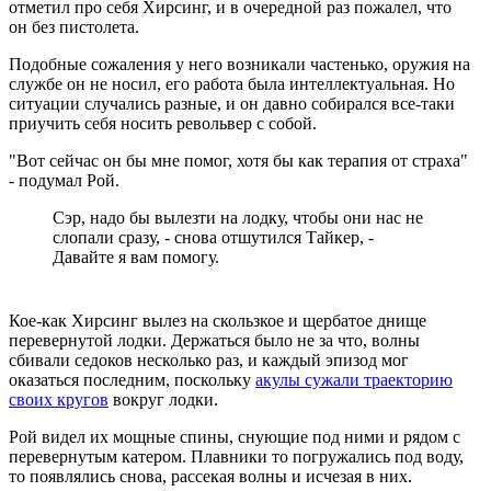
отметил про себя Хирсинг, и в очередной раз пожалел, что
он без пистолета.
Подобные сожаления у него возникали частенько, оружия на
службе он не носил, его работа была интеллектуальная. Но
ситуации случались разные, и он давно собирался все-таки
приучить себя носить револьвер с собой.
"Вот сейчас он бы мне помог, хотя бы как терапия от страха"
- подумал Рой.
Сэр, надо бы вылезти на лодку, чтобы они нас не
слопали сразу, - снова отшутился Тайкер, -
Давайте я вам помогу.
Кое-как Хирсинг вылез на скользкое и щербатое днище
перевернутой лодки. Держаться было не за что, волны
сбивали седоков несколько раз, и каждый эпизод мог
оказаться последним, поскольку
акулы сужали траекторию
своих кругов
вокруг лодки.
Рой видел их мощные спины, снующие под ними и рядом с
перевернутым катером. Плавники то погружались под воду,
то появлялись снова, рассекая волны и исчезая в них.