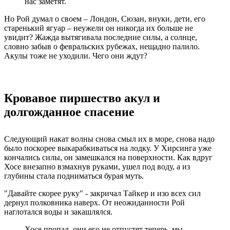
нас заметят.
Но Рой думал о своем – Лондон, Сюзан, внуки, дети, его
старенький ягуар – неужели он никогда их больше не
увидит? Жажда вытягивала последние силы, а солнце,
словно забыв о февральских рубежах, нещадно палило.
Акулы тоже не уходили. Чего они ждут?
Кровавое пиршество акул и
долгожданное спасение
Следующий накат волны снова смыл их в море, снова надо
было поскорее выкарабкиваться на лодку. У Хирсинга уже
кончались силы, он замешкался на поверхности. Как вдруг
Хосе внезапно взмахнув руками, ушел под воду, а из
глубины стала подниматься бурая муть.
"Давайте скорее руку" - закричал Тайкер и изо всех сил
дернул полковника наверх. От неожиданности Рой
наглотался воды и закашлялся.
Хосе пропал, они его не отпустят теперь, мы