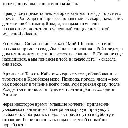
короче, нормальная пенсионная жизнь.
Правда, без прежних дел, которые занимали когда-то все его
время – Рой Хирсинг профессиональный сыскарь, начальник
детективов Скотланд-Ярда, и, это даже отмечено
начальством, достаточно успешный специалист в этой
мудреной области.
Его жена – Сюзан не иначе, как "Мой Шерлок" его и не
называла прямо со свадьбы. Она же и решила – Рой поедет, и
другим поможет, и сам погреется на солнце. "В Лондоне еще
насидишься, а мы приедем к тебе в начале лета", - сказала
она веско.
Архипелаг Теркс и Кайкос – чудные места, облюбованные
туристами в Карибском море. Природа, погода, люди – все
как подобает в течение всего года. Рой приехал сразу после
Рождества и попадал в чудесный летний рай из холодной
Англии.
Через некоторое время "младшие коллеги" пригласили
уважаемого английского мэтра на морскую прогулку с
рыбалкой. Собирались недолго, прямо с утра в субботу и
отчалили. Решили отплыть подальше, чтоб спокойно
порыбачить.