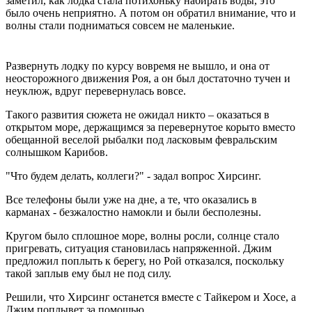
заметил, как лодка стала потихоньку набирать воды, это
было очень неприятно. А потом он обратил внимание, что и
волны стали подниматься совсем не маленькие.
Развернуть лодку по курсу вовремя не вышло, и она от
неосторожного движения Роя, а он был достаточно тучен и
неуклюж, вдруг перевернулась вовсе.
Такого развития сюжета не ожидал никто – оказаться в
открытом море, держащимся за перевернутое корыто вместо
обещанной веселой рыбалки под ласковым февральским
солнышком Карибов.
"Что будем делать, коллеги?" - задал вопрос Хирсинг.
Все телефоны были уже на дне, а те, что оказались в
карманах - безжалостно намокли и были бесполезны.
Кругом было сплошное море, волны росли, солнце стало
пригревать, ситуация становилась напряженной. Джим
предложил поплыть к берегу, но Рой отказался, поскольку
такой заплыв ему был не под силу.
Решили, что Хирсинг останется вместе с Тайкером и Хосе, а
Джим поплывет за помощью.