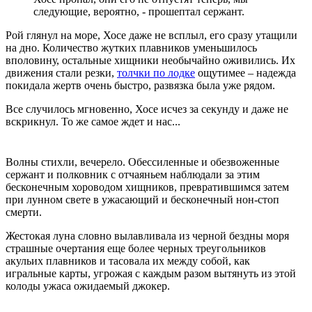
следующие, вероятно, - прошептал сержант.
Рой глянул на море, Хосе даже не всплыл, его сразу утащили
на дно. Количество жутких плавников уменьшилось
вполовину, остальные хищники необычайно оживились. Их
движения стали резки,
толчки по лодке
ощутимее – надежда
покидала жертв очень быстро, развязка была уже рядом.
Все случилось мгновенно, Хосе исчез за секунду и даже не
вскрикнул. То же самое ждет и нас...
Волны стихли, вечерело. Обессиленные и обезвоженные
сержант и полковник с отчаяньем наблюдали за этим
бесконечным хороводом хищников, превратившимся затем
при лунном свете в ужасающий и бесконечный нон-стоп
смерти.
Жестокая луна словно вылавливала из черной бездны моря
страшные очертания еще более черных треугольников
акульих плавников и тасовала их между собой, как
игральные карты, угрожая с каждым разом вытянуть из этой
колоды ужаса ожидаемый джокер.