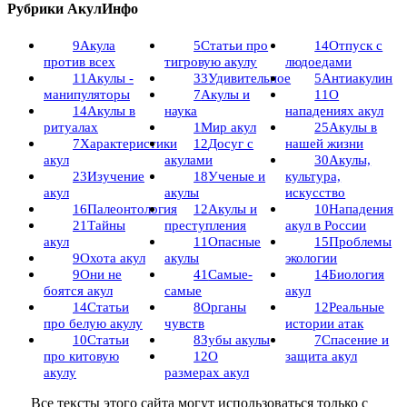
Рубрики АкулИнфо
9
Акула
5
Статьи про
14
Отпуск с
против всех
тигровую акулу
людоедами
11
Акулы -
33
Удивительное
5
Антиакулин
манипуляторы
7
Акулы и
11
О
14
Акулы в
наука
нападениях акул
ритуалах
1
Мир акул
25
Акулы в
7
Характеристики
12
Досуг с
нашей жизни
акул
акулами
30
Акулы,
23
Изучение
18
Ученые и
культура,
акул
акулы
искусство
16
Палеонтология
12
Акулы и
10
Нападения
21
Тайны
преступления
акул в России
акул
11
Опасные
15
Проблемы
9
Охота акул
акулы
экологии
9
Они не
41
Самые-
14
Биология
боятся акул
самые
акул
14
Статьи
8
Органы
12
Реальные
про белую акулу
чувств
истории атак
10
Статьи
8
Зубы акулы
7
Спасение и
про китовую
12
О
защита акул
акулу
размерах акул
Все тексты этого сайта могут использоваться только с