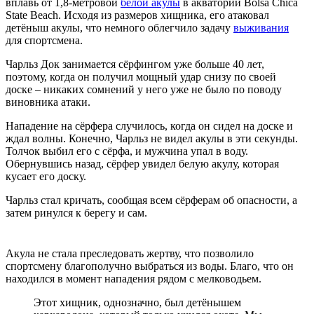
вплавь от 1,8-метровой
белой акулы
в акватории Bolsa Chica
State Beach. Исходя из размеров хищника, его атаковал
детёныш акулы, что немного облегчило задачу
выживания
для спортсмена.
Чарльз Док занимается сёрфингом уже больше 40 лет,
поэтому, когда он получил мощный удар снизу по своей
доске – никаких сомнений у него уже не было по поводу
виновника атаки.
Нападение на сёрфера случилось, когда он сидел на доске и
ждал волны. Конечно, Чарльз не видел акулы в эти секунды.
Толчок выбил его с сёрфа, и мужчина упал в воду.
Обернувшись назад, сёрфер увидел белую акулу, которая
кусает его доску.
Чарльз стал кричать, сообщая всем сёрферам об опасности, а
затем ринулся к берегу и сам.
Акула не стала преследовать жертву, что позволило
спортсмену благополучно выбраться из воды. Благо, что он
находился в момент нападения рядом с мелководьем.
Этот хищник, однозначно, был детёнышем