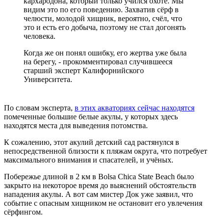
кархародона, который только учился охоте. Мы
видим это по его поведению. Захватив сёрф в
челюсти, молодой хищник, вероятно, счёл, что
это и есть его добыча, поэтому не стал догонять
человека.
Когда же он понял ошибку, его жертва уже была
на берегу, - прокомментировал случившееся
старший эксперт Калифорнийского
Университета.
По словам эксперта,
в этих акваториях сейчас находятся
помеченные большие белые акулы, у которых здесь
находятся места для выведения потомства.
К сожалению, этот акулий детский сад растянулся в
непосредственной близости к пляжам округа, что потребует
максимального внимания и спасателей, и учёных.
Побережье длиной в 2 км в Bolsa Chica State Beach было
закрыто на некоторое время до выяснений обстоятельств
нападения акулы. А вот сам мистер Док уже заявил, что
событие с опасным хищником не остановит его увлечения
сёрфингом.