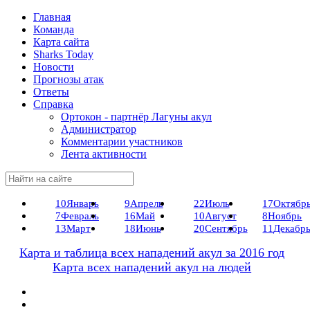
Главная
Команда
Карта сайта
Sharks Today
Новости
Прогнозы атак
Ответы
Справка
Ортокон - партнёр Лагуны акул
Администратор
Комментарии участников
Лента активности
10
Январь
9
Апрель
22
Июль
17
Октябр
7
Февраль
16
Май
10
Август
8
Ноябрь
13
Март
18
Июнь
20
Сентябрь
11
Декабр
Карта и таблица всех нападений акул за 2016 год
Карта всех нападений акул на людей