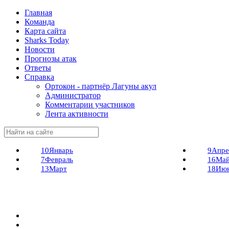
Главная
Команда
Карта сайта
Sharks Today
Новости
Прогнозы атак
Ответы
Справка
Ортокон - партнёр Лагуны акул
Администратор
Комментарии участников
Лента активности
10
Январь
9
Апре
7
Февраль
16
Ма
13
Март
18
Ию