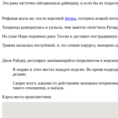
Эта рана частично обездвижила дайвершу, и если бы не подос
Рифовая акула же, после короткой
битвы
, потеряла всякий инте
Хищница развернулась и уплыла, чем заметно облегчила Ричар
На суше Норк перевязал рану Тиллы и доставил пострадавшую 
Травма оказалась неглубокой, и, по словам хирурга, женщине-
Джэк Райдер, регулярно занимающийся снорклингом в морском 
Я ныряю в этих местах каждую неделю. Во время подводн
делами.
Скорее всего, какими-то действиями женщина потревожил
такого отношения, и напала.
Карта места происшествия: