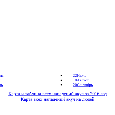
ль
22
Июль
й
10
Август
нь
20
Сентябрь
Карта и таблица всех нападений акул за 2016 год
Карта всех нападений акул на людей