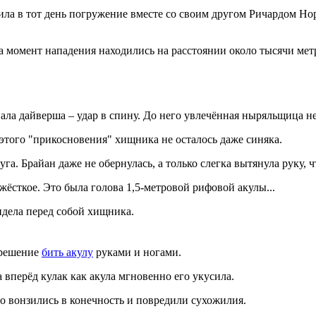
ла в тот день погружение вместе со своим другом Ричардом Но
на момент нападения находились на расстоянии около тысячи мет
ала дайверша – удар в спину. До него увлечённая ныряльщица не
этого "прикосновения" хищника не осталось даже синяка.
а. Брайан даже не обернулась, а только слегка вытянула руку, ч
жёсткое. Это была голова 1,5-метровой рифовой акулы...
идела перед собой хищника.
 решение
бить акулу
руками и ногами.
вперёд кулак как акула мгновенно его укусила.
о вонзились в конечность и повредили сухожилия.