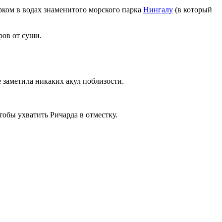
рком в водах знаменитого морского парка
Нингалу
(в который
ров от суши.
 заметила никаких акул поблизости.
тобы ухватить Ричарда в отместку.