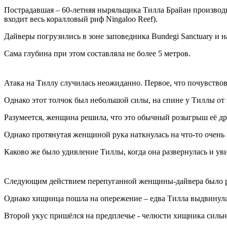
Пострадавшая – 60-летняя ныряльщика Тилла Брайан производи
входит весь коралловый риф Ningaloo Reef).
Дайверы погрузились в зоне заповедника Bundegi Sanctuary и 
Сама глубина при этом составляла не более 5 метров.
Атака на Тиллу случилась неожиданно. Первое, что почувствов
Однако этот толчок был небольшой силы, на спине у Тиллы от 
Разумеется, женщина решила, что это обычный розыгрыш её друг
Однако протянутая женщиной рука наткнулась на что-то очень 
Каково же было удивление Тиллы, когда она развернулась и ув
Следующим действием перепуганной женщины-дайвера было
Однако хищница пошла на опережение – едва Тилла выдвинула 
Второй укус пришёлся на предплечье - челюсти хищника сильн