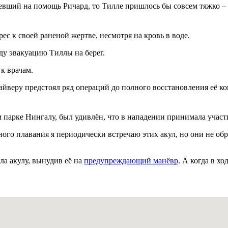
певший на помощь Ричард, то Тилле пришлось бы совсем тяжко –
рес к своей раненой жертве, несмотря на кровь в воде.
ду эвакуацию Тиллы на берег.
к врачам.
дайверу предстоял ряд операций до полного восстановления её ко
парке Нингалу, был удивлён, что в нападении принимала участи
ого плавания я периодически встречаю этих акул, но они не о
а акулу, вынудив её на
предупреждающий манёвр
. А когда в хо