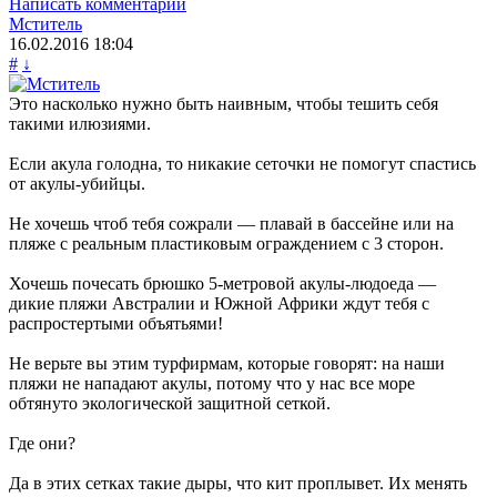
Написать комментарий
Мститель
16.02.2016
18:04
#
↓
Это насколько нужно быть наивным, чтобы тешить себя
такими илюзиями.
Если акула голодна, то никакие сеточки не помогут спастись
от акулы-убийцы.
Не хочешь чтоб тебя сожрали — плавай в бассейне или на
пляже с реальным пластиковым ограждением с 3 сторон.
Хочешь почесать брюшко 5-метровой акулы-людоеда —
дикие пляжи Австралии и Южной Африки ждут тебя с
распростертыми объятьями!
Не верьте вы этим турфирмам, которые говорят: на наши
пляжи не нападают акулы, потому что у нас все море
обтянуто экологической защитной сеткой.
Где они?
Да в этих сетках такие дыры, что кит проплывет. Их менять