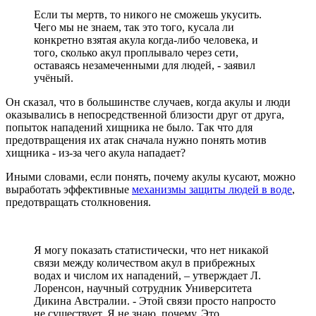
Если ты мертв, то никого не сможешь укусить.
Чего мы не знаем, так это того, кусала ли
конкретно взятая акула когда-либо человека, и
того, сколько акул проплывало через сети,
оставаясь незамеченными для людей, - заявил
учёный.
Он сказал, что в большинстве случаев, когда акулы и люди
оказывались в непосредственной близости друг от друга,
попыток нападений хищника не было. Так что для
предотвращения их атак сначала нужно понять мотив
хищника - из-за чего акула нападает?
Иными словами, если понять, почему акулы кусают, можно
выработать эффективные
механизмы защиты людей в воде
,
предотвращать столкновения.
Я могу показать статистически, что нет никакой
связи между количеством акул в прибрежных
водах и числом их нападений, – утверждает Л.
Лоренсон, научный сотрудник Университета
Дикина Австралии. - Этой связи просто напросто
не существует. Я не знаю, почему. Это