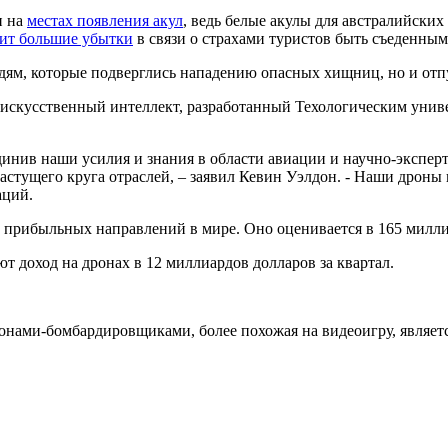
и на
местах появления акул
, ведь белые акулы для австралийских
ит большие убытки
в связи о страхами туристов быть съеденным
дям, которые подверглись нападению опасных хищниц, но и отпу
искусственный интеллект, разработанный Техологическим универ
динив наши усилия и знания в области авиации и научно-экспе
стущего круга отраслей, – заявил Кевин Уэлдон. - Наши дроны 
аций.
 прибыльных направлений в мире. Оно оценивается в 165 милли
т доход на дронах в 12 миллиардов долларов за квартал.
ронами-бомбардировщиками, более похожая на видеоигру, являет