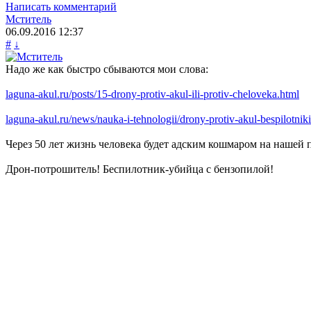
Написать комментарий
Мститель
06.09.2016
12:37
#
↓
Надо же как быстро сбываются мои слова:
laguna-akul.ru/posts/15-drony-protiv-akul-ili-protiv-cheloveka.html
laguna-akul.ru/news/nauka-i-tehnologii/drony-protiv-akul-bespilotn
Через 50 лет жизнь человека будет адским кошмаром на нашей 
Дрон-потрошитель! Беспилотник-убийца с бензопилой!