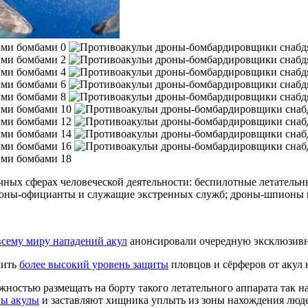
ных сферах человеческой деятельности: беспилотные летательн
роны-официанты и служащие экстренных служб; дроны-шпионы 
всему миру нападений акул
анонсировали очередную эксклюзивн
чить
более высокий уровень защиты
пловцов и сёрферов от акул 
ожностью размещать на борту такого летательного аппарата так 
ны акулы
и заставляют хищника уплыть из зоны нахождения люд