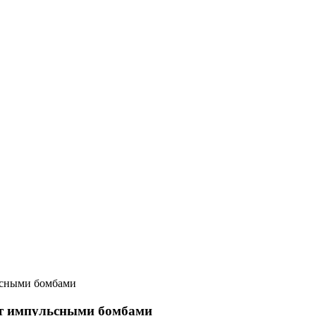
ьсными бомбами
т импульсными бомбами