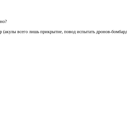
шно?
oup (акулы всего лишь прикрытие, повод испытать дронов-бомба