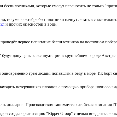
и беспилотниками, которые смогут переносить не только "проти
но, но уже в октябре беспилотники начнут летать в спасательных
кул
и прочих опасностей в воде.
 проведёт первое испытание беспилотников на восточном побереж
будут допущены к эксплуатации в крупнейшем городе Австралии
одновременно трём людям, попавшим в беду в море. Их борт с
 находить потерявшихся пловцов с помощью прибора ночного вид
лн. долларов. Производством занимается китайская компания JTT
дон создал организацию "Ripper Group" с целью внедрить своих