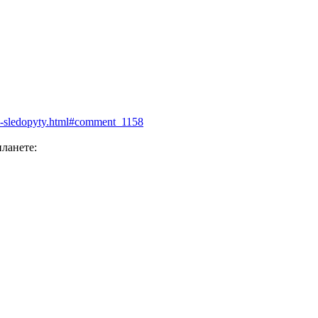
iki-sledopyty.html#comment_1158
планете: