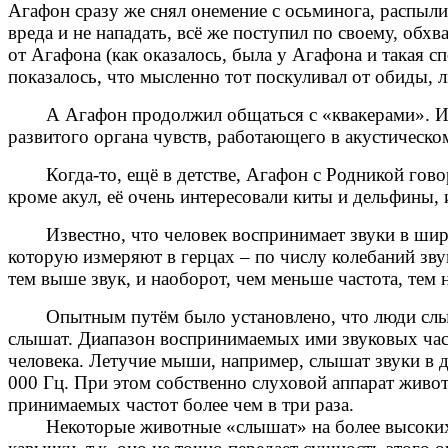
Агафон сразу же снял онемение с осьминога, распыли
вреда и не нападать, всё же поступил по своему, обх
от Агафона (как оказалось, была у Агафона и такая 
показалось, что мысленно тот поскуливал от обиды,
А Агафон продолжил общаться с «квакерами». И
развитого органа чувств, работающего в акустическо
Когда-то, ещё в детстве, Агафон с Родникой гов
кроме акул, её очень интересовали киты и дельфины,
Известно, что человек воспринимает звуки в ши
которую измеряют в герцах
–
по числу колебаний звук
тем выше звук, и наоборот, чем меньше частота, тем 
Опытным путём было установлено, что люди слыш
слышат. Диапазон воспринимаемых ими звуковых час
человека. Летучие мыши, например, слышат звуки в д
000 Гц. При этом собственно слуховой аппарат живот
принимаемых частот более чем в три раза.
Некоторые животные «слышат» на более высоких 