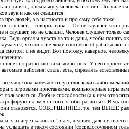
 органа чувств. Люди его лишены, и поэтому ему нет н
ь и принять, поскольку у человека его нет. Получает
акое звук и как он слышится.
 про людей, а в частности и про саму себя тоже.
 не слушает,
– говорила она
.
–
Он не слушает, что пр
оде и слушает, но не слышит. Человек слушает только с
ника. Ведь органы чувств на то и даны, чтобы понять 
лучается, что многие люди совсем не обрабатывают п
гда смотрят и не видят. Вот поэтому, наверное, челове
азначению.
о станет по развитию ниже животных. У него просто а
втомата действия: спать, есть, справлять естественны
 всё чаще она замечает отсутствие каких-либо желаний
изоры с игровыми приставками, компьютерные игры зам
ёт пользоваться.
Любые способности (а к ним относятся
м атрофируются вместо того, чтобы развиться. Ведь сп
 они становятся
. СОВЕРШЕННЕЕ, т.е. тем ВЫШЕ разви
ек.
ала, что через какие-то 15 лет, человек дальше своего 
 услышать в таком состоянии (сосредоточенном только