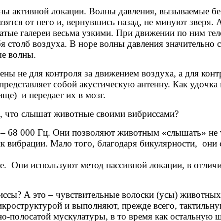
ны активной локации. Волны давления, вызываемые бе
разятся от него и, вернувшись назад, не минуют зверя
тые галереи весьма узкими. При движении по ним тел
бя столб воздуха. В норе волны давле­ния значительно 
е волны.
ены не для контроля за движением воздуха, а для кон
представляет собой акустическую антенну. Как удочка 
ище) и передает их в мозг.
ема, что слышат животные своими вибриссами?
ы
–
68 000 Гц. Они позволяют животным «слышать» не 
ик вибрации. Мало того, благодаря бикулярности, они
е. Они используют метод пассивной локации, в отлич
риссы? А это
–
чувствительные волоски (усы) животных,
кроструктурой и выполняют, прежде всего, тактильн
о-полосатой мускулатуры, в то время как остальную