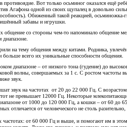
в противоядие. Вот только осьминог оказался ещё ребё
ватив Агафона одной из своих щупалец в довольно силь
способность). Обиженный такой реакцией, осьминожка-
 лишённый забавы и игрушки.
х общение со стороны чем-то напоминало общение меж
м диапазоне.
орили на тему общения между китами. Родника, увлечён
 и больше всего их уникальные способности общения.
роком диапазоне
–
от низкого тона (гудение) до высоког
овой волны, совершаемых за 1 с. С ростом частоты выс
ниже звук.
ат звук на частотах от 20 до 22 000 Гц. С возрастом
тот не превышает 12000 Гц. Некоторые млекопитающи
иапазоне от 1000 до 120 000 Гц, а кошки
–
от 60 до 65
ных отличается от человеческого не столь разительно
частотах: от 60 000 Гц и выше, и помогают им в это