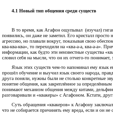
4.1 Новый тип общения среди существ
В то время, как Агафон ощупывал
(изучал) гиг
появились, он даже не заметил. Его кристалл просто н
агрессию, но плавали вокруг, показывая свою обеспок
ква-ква-ква», то переходили на «ква-а-а, ква-а-а». 
информации, как будто эти неизвестные существа «кв
словил себя на мысли, что он их отчего-то понимает, 
Язык этих существ чем-то напоминал ему язык ег
прошёл обучение и выучил язык своего народа, правд
друга поняли, нужны были не столько конкретные звук
понятие общения, как закреплённое за определённым
понимают механизм общения между китами, дельфинам
разговаривали и «квакеры» с Агафоном. Кстати, друг
Суть обращения «квакеров» к Агафону заключала
что не собирается причинять ему вреда, если и он не 