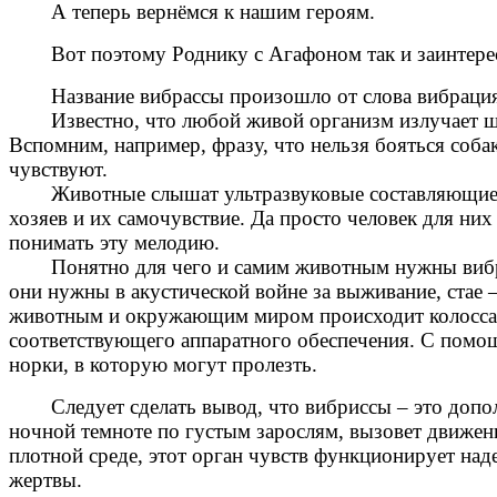
А теперь вернёмся к нашим героям.
Вот поэтому Роднику с Агафоном так и заинтере
Название вибрассы произошло от слова вибрация.
Известно, что любой живой организм излучает 
Вспомним, например, фразу, что нельзя бояться собак
чувствуют.
Животные слышат ультразвуковые составляющие в
хозяев и их самочувствие. Да просто человек для ни
понимать эту мелодию.
Понятно для чего и самим животным нужны ви
они нужны в акустической войне за выживание, стае
животным и окружающим миром происходит колоссаль
соответствующего аппаратного обеспечения. С пом
норки, в которую могут пролезть.
Следует сделать вывод, что вибриссы
– это доп
ночной темноте по густым зарослям, вызовет движение
плотной среде, этот орган чувств функционирует на
жертвы.