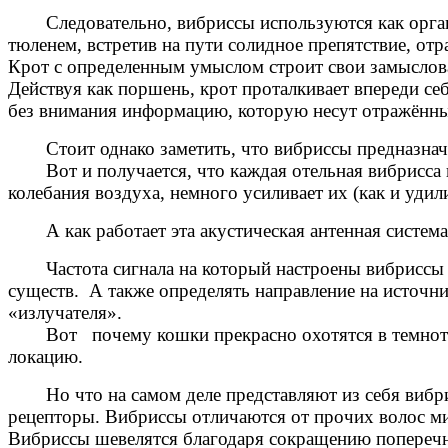
Следовательно, вибриссы используются как орга
тюленем, встретив на пути солидное препятствие, от
Крот с определенным умыслом строит свои замыслова
Действуя как поршень, крот про­талкивает впереди се
без внимания информацию, которую несут отражённы
Стоит однако заметить, что вибриссы предназнач
Вот и получается, что каждая отельная вибрисса 
колебания воздуха, немного усиливает их (как и удил
А как работает эта акустическая антенная сист
Частота сигнала на который настроены вибрисс
существ
. А также определять направление на источн
«излучателя».
Вот почему кошки прекрасно охотятся в темнот
локацию.
Но что на самом деле представляют из себя виб
рецепторы. Вибриссы отличаются от прочих волос ми
Вибриссы шевелятся благодаря сокращению поперечн