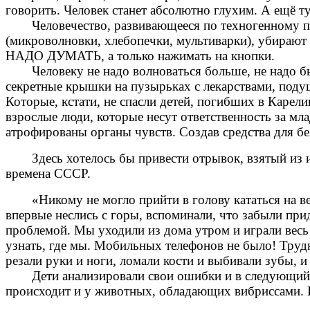
говорить. Человек станет абсолютно глухим. А ещё т
Человечество, развивающееся по техногенному пу
(микроволновки, хлебопечки, мультиварки), убирают 
НАДО ДУМАТЬ, а только нажимать на кнопки.
Человеку не надо волноваться больше, не надо бы
секретные крышки на пузырьках с лекарствами, подуш
Которые, кстати, не спасли детей, погибших в Карели
взрослые люди, которые несут ответственность за мла
атрофированы органы чувств. Создав средства для бе
Здесь хотелось бы привести отрывок, взятый из 
времена СССР.
«Никому не могло прийти в голову кататься на в
впервые неслись с горы, вспоминали, что забыли прид
проблемой. Мы уходили из дома утром и играли весь 
узнать, где мы. Мобильных телефонов не было! Труд
резали руки и ноги, ломали кости и выбивали зубы, и 
Дети анализировали свои ошибки и в следующий 
происходит и у животных, обладающих вибриссами. 