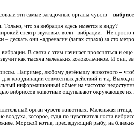
совали эти самые загадочные органы чувств
–
вибрис
 Только, что за вибрация здесь имеется в виду?
широкий спектр звуковых волн
–
вибрации. Не просто 
и – дескать они «адреналин (запах страха) за сто мет
ибрации. В связи с этим начинает проясняться и ещё 
х звучит как тысяча маленьких колокольчиков. И они, 
бриссы. Например, любому детёнышу животного
–
чтоб
–
для координации совместных действий и т.д. Выходи
ный информационный обмен на частотах недоступных 
ощью вибриссов животные ощупывают окружающее их 
олнительный орган чувств животных.
Маленькая птица,
 воздуха, которое, судя по чувствительности вибрисс, 
дежнее. Морской котик, преследующий рыбу, на близк