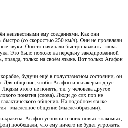
жён неизвестными ему созданиями. Как они
нь быстро (со скоростью 250 км/ч). Они не проявляли
ные звуки. Они то начинали быстро квакать
–
«ква-
звука. Это было похоже на передачу закодированной
, правда, только на своём языке. Вот только Агафон
 корабле, будучи ещё в полустазисном состоянии, он
но. Для общение, чтобы Агафон и «квакеры» друг
Людям этого не понять, т.к. у человека другое
ового понятия (слова). Люди до сих пор не
 галактического общения. На подобном языке
тия
–
мысленное общение (мысле-образами).
га-кракена. Агафон успокоил своих новых знакомых,
афон) пообещали, что ему ничего не будет угрожать.