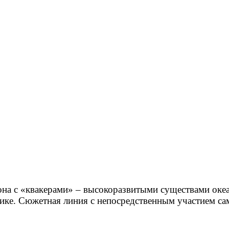
фона с «квакерами»
–
высокоразвитыми существами океа
тике. Сюжетная линия с непосредственным участием сам