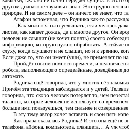
кавычки, т.к. оно не точно передает сущность этого
другом диапазоне звуковых волн. Это трудно осознат
природе.
И на самом деле
–
он ничего не знает, что т
Агафон вспоминал, что Родника как-то рассуждала
–
Как можно что-то услышать, если человек даже
листва, как капает дождь, да и многое другое. Он вр
человек не слышит (не хочет понять) своего собесед
информацию, которую нужно обработать. А сейчас по
слуху, когда слушают и не слышат, но и к зрению, ко
Если даже то, что он имеет (уши), не применяет по н
Пройдёт совсем немного времени, и человечеств
робота, выполняющего определённые, доведённые до а
автомате.
Родника ещё говорила, что у многих её знакомых
Причём эта тенденция наблюдается и у детей. Телев
говорила, что скоро человек потеряет то, чем переста
таланты, которые человек не использует, со времене
больше ими пользуешься, тем сильнее и совершеннее
В эту тему автор хочет вставить и свои пять копе
Как права оказалась Родника! И это она ещё не зн
телефона, айфона, компьютера, планшета… А уж чтобы