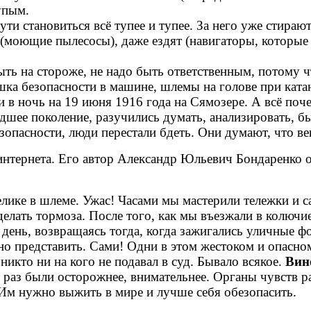
упым.
ти становиться всё тупее и тупее. За него уже стира
(моющие пылесосы), даже ездят (навигаторы, которые 
ть на стороже, не надо быть ответственным, потому что
ка безопасности в машине, шлемы на голове при катан
и в ночь на 19 июня 1916 года на Сямозере. А всё поч
дшее поколение, разучились думать, анализировать, бы
зопасности, люди перестали бдеть. Они думают, что ве
интернета. Его автор Александр Юльевич Бондаренко о
елике в шлеме. Ужас! Часами мы мастерили тележки и с
елать тормоза. После того, как мы въезжали в колючие
день, возвращаясь тогда, когда зажигались уличные фо
но представить. Сами! Одни в этом жестоком и опас
никто ни на кого не подавал в суд. Бывало всякое.
Вин
раз были осторожнее, внимательнее. Органы чувств ра
Им нужно выжить в мире и лучше себя обезопасить.