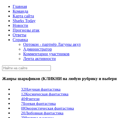
Главная
Команда
Карта сайта
Sharks Today
Новости
Прогнозы атак
Ответы
Справка
Ортокон - партнёр Лагуны акул
Администратор
Комментарии участников
Лента активности
Жанры шаркфиков (КЛИКНИ на любую рубрику и выбери п
32
Научная фантастика
12
Космическая фантастика
40
Фэнтези
7
Боевая фантастика
0
Юмористическая фантастика
20
Любовная фантастика
3
Мистика и ужасы