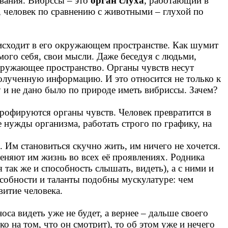
азвания. Вибрссы
–
это
орган слуха
, работающий в
ся, человек по сравнению с животными
– глухой по
оисходит в его окружающем пространстве. Как шумит
амого себя, свои мысли. Даже беседуя с людьми,
окружающее пространство. Органы чувств несут
олученную информацию. И это относится не только к
ку и не дано было по природе иметь вибриссы. Зачем?
трофируются органы чувств. Человек превратится в
е нужды организма, работать строго по графику, на
. Им становиться скучно жить, им ничего не хочется.
еняют им жизнь во всех её проявлениях. Родника
 так же и способность слышать, видеть), а с ними и
особности и таланты подобны мускулатуре: чем
тие человека.
носа видеть уже не будет, а вернее
–
дальше своего
 на том, что он смотрит), то об этом уже и нечего