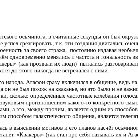
антского осьминога, в считанные секунды он был окру
е успел среагировать, т.к. эти создания двигались оче
оенность за своего стража,
постоянно издавая необыч
Причём одновременно менялись и частота и тональность 
акеры» (как прозвали их люди)
пытались разговаривать
хотя до этого никогда не встречался с ними.
о народа. Агафон сразу включился в общение, ведь на
а он не был похож на кваканье, но это было и не важ
и, сколько определённые частотные колебания голоса. 
 звуковым произношением какого-то конкретного смысл
и, а это, между прочим, является одним из способов
им способом галактического общения, является телепа
сь в выяснении мотивов и его планов насчёт осьмино
станет. «Квакеры» (так стал про себя называть их и Аг