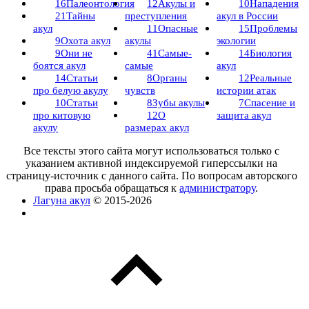
16
Палеонтология
12
Акулы и
10
Нападения
21
Тайны
преступления
акул в России
акул
11
Опасные
15
Проблемы
9
Охота акул
акулы
экологии
9
Они не
41
Самые-
14
Биология
боятся акул
самые
акул
14
Статьи
8
Органы
12
Реальные
про белую акулу
чувств
истории атак
10
Статьи
8
Зубы акулы
7
Спасение и
про китовую
12
О
защита акул
акулу
размерах акул
Все тексты этого сайта могут использоваться только с
указанием активной индексируемой гиперссылки на
страницу-источник с данного сайта. По вопросам авторского
права просьба обращаться к
администратору
.
Лагуна акул
© 2015-2026