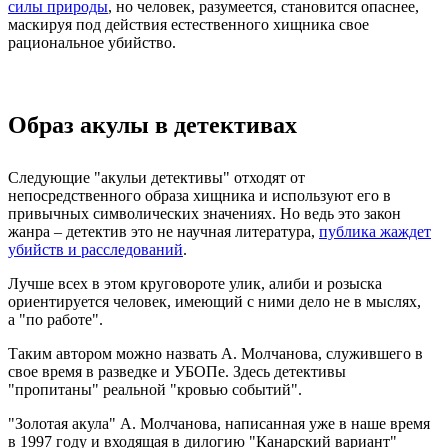
силы природы
, но человек, разумеется, становится опаснее,
маскируя под действия естественного хищника свое
рациональное убийство.
Образ акулы в детективах
Следующие "акульи детективы" отходят от
непосредственного образа хищника и используют его в
привычных символических значениях. Но ведь это закон
жанра – детектив это не научная литература,
публика жаждет
убийств и расследований
.
Лучше всех в этом круговороте улик, алиби и розыска
ориентируется человек, имеющий с ними дело не в мыслях,
а "по работе".
Таким автором можно назвать А. Молчанова, служившего в
свое время в разведке и УБОПе. Здесь детективы
"пропитаны" реальной "кровью событий".
"Золотая акула" А. Молчанова, написанная уже в наше время
в 1997 году и входящая в дилогию "Канарский вариант"