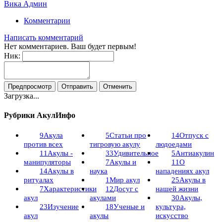
Вика Админ
Комментарии
Написать комментарий
Нет комментариев. Ваш будет первым!
Ник:
Загрузка...
Рубрики АкулИнфо
9
Акула
5
Статьи про
14
Отпуск с
против всех
тигровую акулу
людоедами
11
Акулы -
33
Удивительное
5
Антиакулин
манипуляторы
7
Акулы и
11
О
14
Акулы в
наука
нападениях акул
ритуалах
1
Мир акул
25
Акулы в
7
Характеристики
12
Досуг с
нашей жизни
акул
акулами
30
Акулы,
23
Изучение
18
Ученые и
культура,
акул
акулы
искусство