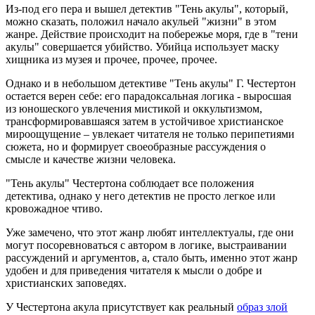
Из-под его пера и вышел детектив "Тень акулы", который,
можно сказать, положил начало акульей "жизни" в этом
жанре. Действие происходит на побережье моря, где в "тени
акулы" совершается убийство. Убийца использует маску
хищника из музея и прочее, прочее, прочее.
Однако и в небольшом детективе "Тень акулы" Г. Честертон
остается верен себе: его парадоксальная логика - выросшая
из юношеского увлечения мистикой и оккультизмом,
трансформировавшаяся затем в устойчивое христианское
мироощущение – увлекает читателя не только перипетиями
сюжета, но и формирует своеобразные рассуждения о
смысле и качестве жизни человека.
"Тень акулы" Честертона соблюдает все положения
детектива, однако у него детектив не просто легкое или
кровожадное чтиво.
Уже замечено, что этот жанр любят интеллектуалы, где они
могут посоревноваться с автором в логике, выстраивании
рассуждений и аргументов, а, стало быть, именно этот жанр
удобен и для приведения читателя к мысли о добре и
христианских заповедях.
У Честертона акула присутствует как реальный
образ злой