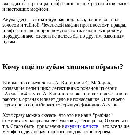
выводит на страницы профессиональных работников сыска
и настоящих мафиози.
Акула здесь – это затонувшая подлодка, нашпигованная
золотом и тайной. Чеченской мафии противостоят, правда,
профессионалы в прошлом, но это тоже дань жанровому
порядку, иначе, следствие велось бы по другим, законным
путям.
Кому ещё по зубам хищные образы?
Вторые по серьезности - А. Кивинов и С. Майоров,
создавшие целый цикл детективных романов из серии
"Акула" в 4 томах. А. Кивинов также пришел в детектив от
работы в органах и знает дело не понаслышке. Для своего
героя опера он выбирает говорящую фамилию Акулов.
Хотя сразу можно сказать, что это не наша "рыбная"
фамилия - у нас реальнее Судаковы, Пескаревы, Окуневы и
т.д. Стало быть, привлечение
акульих качеств
- это все та же
метафора, делающая простого следака супергероем.