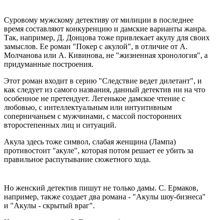
Суровому мужскому детективу от милиции в последнее
время составляют конкуренцию и дамские варианты жанра.
Так, например, Д. Донцова тоже привлекает акулу для своих
замыслов. Ее роман "Покер с акулой", в отличие от А.
Молчанова или А. Кивинова, не "жизненная хронология", а
придуманные построения.
Этот роман входит в серию "Следствие ведет дилетант", и
как следует из самого названия, данный детектив ни на что
особенное не претендует. Легенькое дамское чтение с
любовью, с интеллектуальным или интуитивным
соперничаньем с мужчинами, с массой посторонних
второстепенных лиц и ситуаций.
Акула здесь тоже символ, слабая женщина (Лампа)
противостоит "акуле", которая потом решает ее убить за
правильное распутывание сюжетного хода.
Но женский детектив пишут не только дамы. С. Ермаков,
например, также создает два романа - "Акулы шоу-бизнеса"
и "Акулы - скрытый враг".