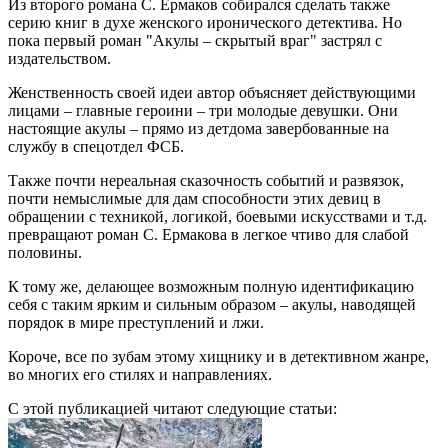
Из второго романа С. Ермаков собирался сделать также
серию книг в духе женского иронического детектива. Но
пока первый роман "Акулы – скрытый враг" застрял с
издательством.
Женственность своей идеи автор объясняет действующими
лицами – главные героини – три молодые девушки. Они
настоящие акулы – прямо из детдома завербованные на
службу в спецотдел ФСБ.
Также почти нереальная сказочность событий и развязок,
почти немыслимые для дам способности этих девиц в
обращении с техникой, логикой, боевыми искусствами и т.д.
превращают роман С. Ермакова в легкое чтиво для слабой
половины.
К тому же, делающее возможным полную идентификацию
себя с таким ярким и сильным образом – акулы, наводящей
порядок в мире преступлений и лжи.
Короче, все по зубам этому хищнику и в детективном жанре,
во многих его стилях и направлениях.
С этой публикацией читают следующие статьи: