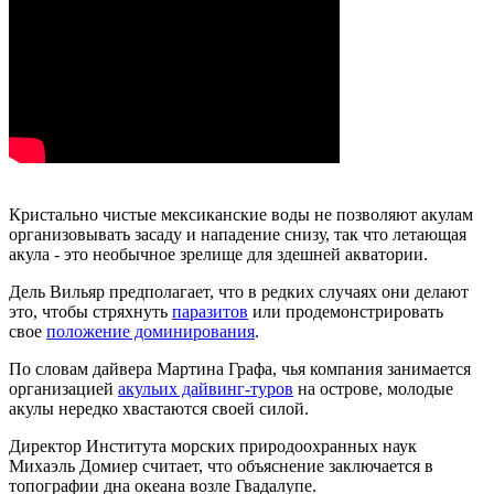
Кристально чистые мексиканские воды не позволяют акулам
организовывать засаду и нападение снизу, так что летающая
акула - это необычное зрелище для здешней акватории.
Дель Вильяр предполагает, что в редких случаях они делают
это, чтобы стряхнуть
паразитов
или продемонстрировать
свое
положение доминирования
.
По словам дайвера Мартина Графа, чья компания занимается
организацией
акульих дайвинг-туров
на острове, молодые
акулы нередко хвастаются своей силой.
Директор Института морских природоохранных наук
Михаэль Домиер считает, что объяснение заключается в
топографии дна океана возле Гвадалупе.