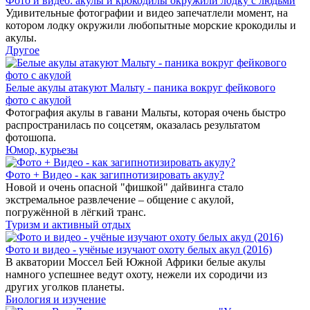
Фото и видео: акулы и крокодилы окружили лодку с людьми
Удивительные фотографии и видео запечатлели момент, на
котором лодку окружили любопытные морские крокодилы и
акулы.
Другое
Белые акулы атакуют Мальту - паника вокруг фейкового
фото с акулой
Фотография акулы в гавани Мальты, которая очень быстро
распространилась по соцсетям, оказалась результатом
фотошопа.
Юмор, курьезы
Фото + Видео - как загипнотизировать акулу?
Новой и очень опасной "фишкой" дайвинга стало
экстремальное развлечение – общение с акулой,
погружённой в лёгкий транс.
Туризм и активный отдых
Фото и видео - учёные изучают охоту белых акул (2016)
В акватории Моссел Бей Южной Африки белые акулы
намного успешнее ведут охоту, нежели их сородичи из
других уголков планеты.
Биология и изучение